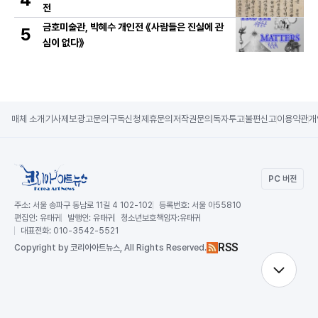
전
금호미술관, 박혜수 개인전 《사람들은 진실에 관
5
심이 없다》
매체 소개
기사제보
광고문의
구독신청
제휴문의
저작권문의
독자투고
불편신고
이용약관
개
PC 버전
주소:
서울 송파구 동남로 11길 4 102-102
등록번호:
서울 아55810
편집인:
유태귀
발행인:
유태귀
청소년보호책임자:
유태귀
대표전화:
010-3542-5521
RSS
Copy
right by 코리아아트뉴스,
All Rights Reserved.