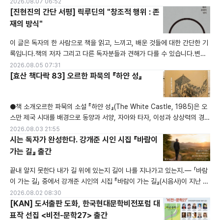
다."고 밝혔다. 이번 경기지회 동인문집는 대한문인협회 경기지회 소속 문인
2026.08.07 06:52
27명이 참여했으며, 173페이지 속에 시인들의 삶을 바라보는 따뜻한 시선
[진현진의 간단 서평] 릭루딘의 "창조적 행위 : 존
과 깊은 사유 그리고 문학을 향한 순수한 열정이 고스란히 담겨 있다. (사)창
재의 방식"
작문학예술인협의회 주응규 이사장은 추천사를 통해 "대한문인협회 경기지
이 글은 독자의 한 사람으로 책을 읽고, 느끼고, 배운 것들에 대한 간단한 기
회 소속 시인들의
록입니다.책의 저자 그리고 다른 독자분들과 견해가 다를 수 있습니다.변화
와 성장의 삶을 추구하는 에드워드 진(Edward.Jin)▶ 세상을 수용하는 '청
2026.08.05 07:31
진기 같은 감각' 저자는 창작이 무에서 유를 만들어내는 작업이 아니라, 이미
[효산 책다락 83] 오르한 파묵의 『하얀 성』
세상에 존재하는 신호들을 예민하게 포착하는 과정이라고 역설합니다. 마음
의 소음을 끄고 주변의 사소한 변화와 직관에 귀를 기울일 때 아이디어는 자
●책 소개오르한 파묵의 소설 『하얀 성』(The White Castle, 1985)은 오
연스럽게
스만 제국 시대를 배경으로 동양과 서양, 자아와 타자, 이성과 상상력의 경계
를 탐구하는 메타픽션 형식의 철학적 소설.베네치아 출신의 학자인 주인공
2026.08.03 21:55
'나'는 오스만 제국에 포로로 잡혀 노예가 되지만, 그의 뛰어난 의학 및 과학
시는 독자가 완성한다. 강개준 시인 시집 『바람이
지식 덕분에 파디샤의 신임을 얻게 됩니다.그러던 중 그는 자신과 놀랍도록
가는 길』 출간
닮은 '호자'를 만나게 되고, 두 사람은 서로의 지식을 교환하며 점차
끝내 알지 못한다 내가 길 위에 있는지 길이 나를 지나가고 있는지.— 「바람
이 가는 길」 중에서 강개준 시인의 시집 『바람이 가는 길』(시음사)이 지난 5
월 출간됐다. 표제작은 위와 같은 물음으로 끝난다. 답을 내리는 대신 물음을
2026.08.02 08:30
남기는 이 마무리는, 시집 전체의 정서를 그대로 보여준다.보이지 않지만 삶
[KAN] 도서출판 도화, 한국현대문학비전포럼 대
을 이끄는 힘, '바람'시인은 제목에 담긴 뜻을 이렇게 설명한다. 바람은 눈에
표작 선집 <비전-문학27> 출간