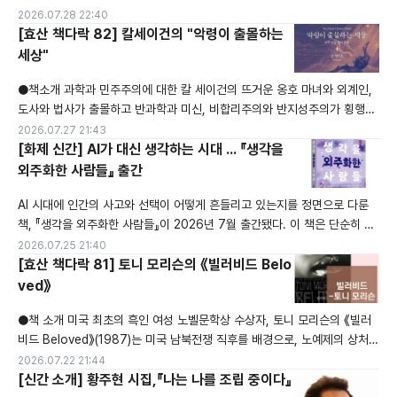
온 그는 이번 작품을 통해 사진과 시가 결합된 새로운 서정을 선보이며, 한국
2026.07.28 22:40
디카시 문학의 새로운 가능성을 열어가고 있다. 디카시, 디지털 시대의 새로
[효산 책다락 82] 칼세이건의 "악령이 출몰하는
운 시 장르디카시는 디지털카메라나 스마트폰으로 포착한 사진에 짧은 시를
세상"
결합한 장르다. 단순한 설명을 넘어 시적 상상력과 영상예술이 결합된 현대
●책소개 과학과 민주주의에 대한 칼 세이건의 뜨거운 옹호 마녀와 외계인,
문학의 확장으로 평
도사와 법사가 출몰하고 반과학과 미신, 비합리주의와 반지성주의가 횡행하
는 시대 흔들리는 촛불, 과학에 대한 칼 세이건의 마지막 성찰 칼 세이건 생
2026.07.27 21:43
전 최후의 저작, 완전 개역판 뉴욕 타임스 베스트셀러 로스앤젤레스 타임스
[화제 신간] AI가 대신 생각하는 시대 ... 『생각을
선정 과학 기술 도서상 수상작 2022년 세계 기초 과학의 해 기념 출간! 20
외주화한 사람들』 출간
22년 5월 미국 의회에서 50여 년 만에 미확인 비행 물체(unidentifi
AI 시대에 인간의 사고와 선택이 어떻게 흔들리고 있는지를 정면으로 다룬
책, 『생각을 외주화한 사람들』이 2026년 7월 출간됐다. 이 책은 단순히 기
술을 비판하는 데 그치지 않고, 알고리즘과 플랫폼이 우리의 집중력과 취향
2026.07.25 21:40
을 어떻게 설계하고 있는지를 분석하며, 동시에 이를 극복하기 위한 구체적
[효산 책다락 81] 토니 모리슨의 《빌러비드 Belo
인 실천 전략까지 제시한다는 점에서 ‘진단과 처방’을 겸비한 문제작이다. 저
ved》
자 정재민 KAIST 교수와 김영주 한국언론진흥재단 수석연구위원은 방송·신
●책 소개 미국 최초의 흑인 여성 노벨문학상 수상자, 토니 모리슨의 《빌러
문 현장 경험
비드 Beloved》(1987)는 미국 남북전쟁 직후를 배경으로, 노예제의 상처와
박탈된 모성, 기억과 망각의 문제를 다룬 대표적인 흑인 여성 서사 소설입니
2026.07.22 21:44
다 ●Synopsis 미국 남북전쟁 직후를 배경으로 한 소설로, 노예제의 상처
[신간 소개] 황주현 시집,『나는 나를 조립 중이다』