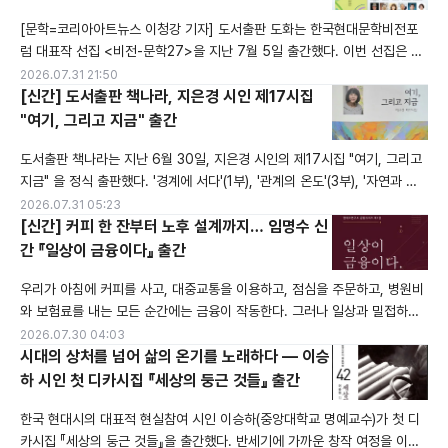
보이지 않지만 분명히 존재하며 세상을 움직이는 힘을 가지고 있고, 사람의
[문학=코리아아트뉴스 이청강 기자] 도서출판 도화는 한국현대문학비전포
럼 대표작 선집 <비전-문학27>을 지난 7월 5일 출간했다. 이번 선집은 시·
시조·소설·민조시·희곡·평론·수필·아동문학 등 각 장르를 대표하는 문인 16
2026.07.31 21:50
명이 참여해 한국문학의 현재를 성찰하고 미래를 모색하는 작품들이 수록되
[신간] 도서출판 책나라, 지은경 시인 제17시집
어 있다. 특히 참여 문인 16명은 사단법인 한국문인협회의 차기 지도부를 이
"여기, 그리고 지금" 출간
끌 주요 인사로 평가받고 있다.이번 선집에는 시와 시조, 소설, 희곡, 평론,
도서출판 책나라는 지난 6월 30일, 지은경 시인의 제17시집 "여기, 그리고
수필, 아
지금" 을 정식 출판했다. '경계에 서다'(1부), '관계의 온도'(3부), '자연과 순
환'(6부), '문학의 다리'(7부) 등 총 7부로 구성되어 있으며, 실존주의적 자아
2026.07.31 05:23
탐구에서 여성주의, 생태 위기, 그리고 보편적 휴머니즘 등 다양한 테마를 바
[신간] 커피 한 잔부터 노후 설계까지… 임명수 신
탕으로 문학적인 성찰을 보여준다.해마다 수많은 풀꽃들은꽃을 피워내며자
간 『일상이 금융이다』 출간
유를 노래 부릅니다 고향이 어디냐고 또 물으신다면내 고향은 대
우리가 아침에 커피를 사고, 대중교통을 이용하고, 점심을 주문하고, 병원비
와 보험료를 내는 모든 순간에는 금융이 작동한다. 그러나 일상과 밀접하게
연결된 금융의 구조와 원리를 제대로 이해하는 사람은 많지 않다.핀테크 전
2026.07.30 04:03
문가 임명수 저자가 생활 속 금융을 시민의 눈높이에서 풀어낸 신간 『일상이
시대의 상처를 넘어 삶의 온기를 노래하다 — 이승
금융이다』를 지난 7월 25일 출간했다. 『일상이 금융이다』는 커피값에 포함
하 시인 첫 디카시집 『세상의 둥근 것들』 출간
된 카드 수수료부터 버스 요금, 주거비와 대출, 식비, 의료비, 교육비, 인간관
한국 현대시의 대표적 현실참여 시인 이승하(중앙대학교 명예교수)가 첫 디
계에서 발
카시집 『세상의 둥근 것들』을 출간했다. 반세기에 가까운 창작 여정을 이어