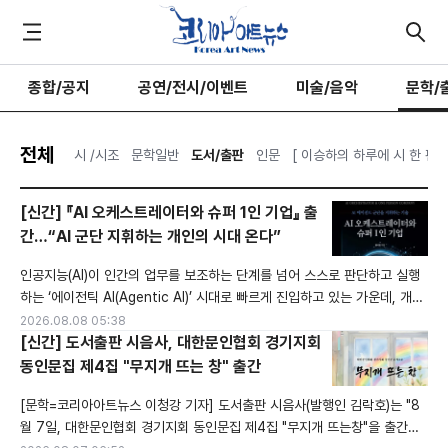
종합/공지
공연/전시/이벤트
미술/음악
문학/
전체
시 /시조
문학일반
도서/출판
인문
[ 이승하의 하루에 시 한 편을
[신간] 『AI 오케스트레이터와 슈퍼 1인 기업』 출
간…“AI 군단 지휘하는 개인의 시대 온다”
인공지능(AI)이 인간의 업무를 보조하는 단계를 넘어 스스로 판단하고 실행
하는 ‘에이전틱 AI(Agentic AI)’ 시대로 빠르게 진입하고 있는 가운데, 개인
이 수많은 AI 에이전트를 지휘해 거대 조직에 버금가는 생산성을 만들어내는
2026.08.08 05:38
미래를 전망한 신간이 출간됐다.윤석빈 트러스트 커넥터 대표이자 서강대학
[신간] 도서출판 시음사, 대한문인협회 경기지회
교 AI·SW대학원 특임교수의 신간 『AI 오케스트레이터와 슈퍼 1인 기업』은
동인문집 제4집 "무지개 뜨는 창" 출간
AI 기술 변화가 개인과 기업, 교육과 노동시장, 나아가 경제 시스템 전반
[문학=코리아아트뉴스 이청강 기자] 도서출판 시음사(발행인 김락호)는 "8
월 7일, 대한문인협회 경기지회 동인문집 제4집 "무지개 뜨는창"을 출간했