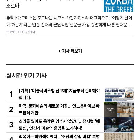
계중은 오랜 시간 집필에 매진하며 총 10권에 이르는 방대한 서사를 완성했
조르바'
다. ‘남강’은 구한말부터 현대에 이르기까지의 격동기를 시대적 사건과 개인
●책소개그리스인 조르바는 니코스 카잔자키스의 대표작으로, '어떻게 살아
의 삶을
야 하는가'라는 인간 존재의 근원적인 질문을 가장 강렬하게 다룬 현대문학
의 고전입니다. 1946년에 발표되었으며, 1964년 영화로도 제작되어 전 세
2026.07.09 21:45
계적인 명성을 얻었습니다. 이름 없는 젊은 지식인 화자는 책 속의 삶을 벗어
나기 위해 크레타섬의 폐광을 운영하려 합니다. 그 과정에서 자유분방한 노
+ 기사 더보기
인 알렉시스 조르바를 만나 함께 생활하게 됩니다.두 사람은 극명하게 대비
됩니다.화자: 사색과
실시간 인기 기사
[기획] '미술서비스업 신고제' 지금부터 준비해야
1
합니다.
마곡, 문화예술의 새로운 거점… 언노운바이브 아
2
트센터 개관
소리를 잃어도 음악은 멈추지 않았다…뮤지컬 '베
3
토벤', 인간과 예술의 운명을 노래하다!
떡볶이는 하얀색이었다...'조선의 살림 비법' 특별
4