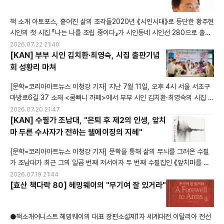
와 기억, 모성애를 강렬하게 탐구한 작품입니다. 1988년 퓰리처상을 수상
했으며, 실제 노예 여성 마거릿 가너(Margaret Garner)의 사건에서
책 소개 아토포스, 흩어진 삶의 조각들​2020년 《시인시대》로 등단한 황주현
시인의 첫 시집 『나는 나를 조립 중이다』가 시인동네 시인선 280으로 출간
되었다. 시인의 언어는 무력한 기억에 의미를 각인하는 도구다. 찰나의 순간
2026.07.22 21:40
을 과시하고 나열하기를 반복하는 것이 일상이 된 세계에서 황주현의 시는
[KAN] 부부 시인 김치환·최영숙, 시집 출판기념
성급한 분장술로는 가릴 수 없는 지질한 삶의 풍경을 제시한다. 그러면서 시
회 성황리 마쳐
는 아픈 질문으로 진화한다. 당신의 구성하는 기억과 일상, 당신의 입구와 출
[문학=코리아아트뉴스 이청강 기자] 지난 7월 11일, 오후 4시 서울 서초구
구는 무
마방로6길 37 소재 <쿰빠니 까페>에서 부부 시인 김치환·최영숙의 시집 출
판기념회가 성황리에 마쳤다. 이날, 청암 김치환 시인의 「세상에 존재해야
2026.07.20 21:47
했던 이유들」(필리리스토리 출판사, 2026년 3월 25일 출간) 과 최영숙 시
[KAN] 수필가 조남대, "은퇴 후 제2의 인생, 앞치
인의 「노을로 바람꽃으로」 (지식과감성출판사, 2025년 11월 15일 출간) 두
마 두른 수사자가 전하는 웰에이징의 지혜"
권의 신간 시집을 중심으로 출판 행사가 이어졌다.부부 시인인 김치환
[문학=코리아아트뉴스 이청강 기자] 문학을 통해 삶의 무늬를 그려온 수필
가 조남대가 최근 그의 일곱 번째 저서이자 두 번째 수필집인 《앞치마를 두
른 수사자》를 펴냈다. 2019년 수필가로 등단한 이후 시, 디카시, 여행기 등
2026.07.19 21:44
장르를 넘나들며 왕성한 집필 활동을 이어온 조남대 작가가 이번 신간을 통
[효산 책다락 80] 헤밍웨이의 "무기여 잘 있거라"
해 우리 시대 은퇴한 남성들에게 따뜻한 위로와 유쾌한 생존 전략을 건넨다.
야생의 수사자에서 가정의 앞치마를 두르기까지 신간의 제목인 《앞치마를
●책소개어니스트 헤밍웨이의 대표 장편소설제1차 세계대전 이탈리아 전선
두른 수사자》는