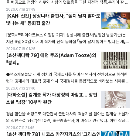
을 배경으로 전쟁의 허무와 사랑의 덧없음을 그린 자전적 작품.무기여 잘 있
거라 (A Farewell to Arms )는 헤밍웨이의 장편소설이다. 19세 때 헤밍웨
2026.07.18 21:49
이는 이탈리아군 야전병원에 의용군으로서 참가했다. 다리에 부상을 입고,
[KAN: 신간] 상상나래 출판사, "높이 날지 않아도
또 전쟁에 대한 절망감을 스스로 깨달았다. 주인공 프레데릭 헨리는 야전병
빛나는 새" 동화집 출간
원의 운전수로서 전선에서 두 다리에 부상, 입원한 이래 간호원 캐서린 버클
[문학=코리아아트뉴스 이청강 기자] 상상나래 출판사(발행인 남궁기순)는
레와 서로
지난 6월 30일 이서미 작가의 신작 동화집 『높이 날지 않아도 빛나는 새』를
정식 출판했다. 신간은 다른 새들처럼 높이 날지 못하는 작은 새 '토리'의 이
2026.07.18 01:25
야기를 통해, 아이들에게 용기와 희망, 배려와 공감의 가치를 따뜻하게 전한
[효산책다락 79] 애덤 투즈(Adam Tooze)의
다. 주인공 토리는 왼쪽 날개가 약해 높이 날 수 없다. 친구들의 놀림 속에서
『붕괴』
자신감을 잃고 숨어 지내지만, 위기의 순간 누구보다 용감하게 친구들을 돕
●책소개오늘날 세계 정치와 국제질서를 뒤바꾼 역사적 전환점으로 해석한
는다
현대 경제사의 대표작 경제·역사·국제정치를 통합적으로 바라보는 시야를 제
공하는 필독서 ●Synopsis2008년 금융위기를 이해하지 못하면 21세기
2026.07.13 21:40
세계정치도 이해할 수 없다."는 문제의식을 가장 설득력 있게 펼쳐낸 역작입
[대하소설] 김계중 작가 대장정의 마침표… 장편
니다. 경제·역사·국제정치를 통합적으로 바라보는 시야를 제공하는 필독서로
소설 ‘남강’ 10부작 완간
평가받습니다.2008년 미국의 금융위기가 어떻게 유럽 재정위기로 번졌는
경남 함안을 배경으로 대한민국 근현대사의 격동기를 담아낸 김계중 소설가
지, 그리고 중국·러시
의 장편소설 ‘남강’(전 10권, 좋은땅출판사)이 마침내 완간됐다. 이번 작품은
경남 함안을 배경으로 대한민국 근현대사 100년을 한 가문의 삶을 통해 그
2026.07.11 21:45
려낸 대장정의 결실로, 한국문학사에 의미 있는 기록을 남기게 됐다. 작가 김
[효산 책다락 78] 니코스 카잔자키스의 '그리스인