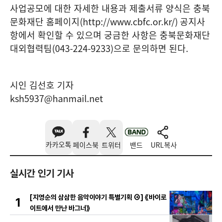
사업공모에 대한 자세한 내용과 제출서류 양식은 충북
문화재단 홈페이지
(http://www.cbfc.or.kr/)
공지사
항에서 확인할 수 있으며 궁금한 사항은 충북문화재단
대외협력팀
(043-224-9233)
으로 문의하면 된다
.
시인 김선호 기자
ksh5937@hanmail.net
카카오톡
페이스북
트위터
밴드
URL복사
실시간 인기 기사
[지영순의 삼삼한 음악이야기 특별기획 ④] 《바이로
1
이트에서 만난 바그너》