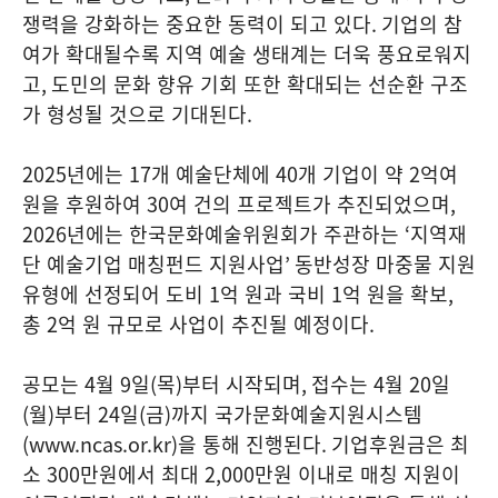
쟁력을 강화하는 중요한 동력이 되고 있다
.
기업의 참
여가 확대될수록 지역 예술 생태계는 더욱 풍요로워지
고
,
도민의 문화 향유 기회 또한 확대되는 선순환 구조
가 형성될 것으로 기대된다
.
2025
년에는
17
개 예술단체에
40
개 기업이 약
2
억여
원을 후원하여
30
여 건의 프로젝트가 추진되었으며
,
2026
년에는 한국문화예술위원회가 주관하는
‘
지역재
단 예술기업 매칭펀드 지원사업
’
동반성장 마중물 지원
유형에 선정되어 도비
1
억 원과 국비
1
억 원을 확보
,
총
2
억 원 규모로 사업이 추진될 예정이다
.
공모는
4
월
9
일
(
목
)
부터 시작되며
,
접수는
4
월
20
일
(
월
)
부터
24
일
(
금
)
까지 국가문화예술지원시스템
(www.ncas.or.kr)
을 통해 진행된다
.
기업후원금은 최
소
300
만원에서 최대
2,000
만원 이내로 매칭 지원이