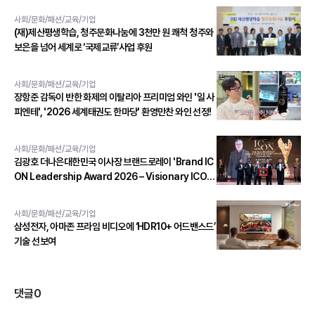
사회/문화/패션/교육/기업
(재)제산평생학습, 청주문화나눔에 3천만 원 쾌척 청주와
보은을 넘어 세계로 ‘국제교류’사업 후원
사회/문화/패션/교육/기업
장항준 감독이 반한 화제의 이탈리아 프리미엄 와인 '일 사
피엔테', '2026 세계태권도 한마당' 환영만찬 와인 선정!
사회/문화/패션/교육/기업
김광호 더나은대한민국 이사장 브랜드로레이 'Brand IC
ON Leadership Award 2026 – Visionary ICON'
수상
사회/문화/패션/교육/기업
삼성전자, 아마존 프라임 비디오에 ‘HDR10+ 어드밴스드’
기술 선보여
댓글
0