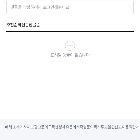
댓글을 작성하려면 로그인해주세요
추천순
최신순
답글순
표시할 댓글이 없습니다
매체 소개
기사제보
광고문의
구독신청
제휴문의
저작권문의
독자투고
불편신고
이용약관
개