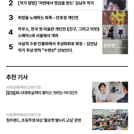
2
[작가 탐방] '자연에서 영감을 받는' 김남주 작가
3
희망을 노래하는 화폭 – 안호경 개인전
카우스, 한국 첫 미술관 개인전 《친구, 그리고 이웃》
4
스페이스K 서울에서 개최
사실적 수중 인물화에서 추상회화로 확장 - 김진남
5
작가 추상 연작 "수면선" 선보인다.
추천 기사
사회/문화/패션/교육/기업
[칼럼]AI 시대에 실력이 쌓이는 자리는 어디인가
사회/문화/패션/교육/기업
청주랜드, 초등학생 대상 ‘물로켓 별누리 교실’ 운영