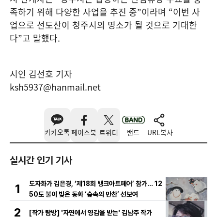
족하기 위해 다양한 사업을 추진 중
”
이라며
“
이번 사
업으로 선도산이 청주시의 명소가 될 것으로 기대한
다
”
고 말했다
.
시인 김선호 기자
ksh5937@hanmail.net
카카오톡
페이스북
트위터
밴드
URL복사
실시간 인기 기사
도자화가 김은경, ‘제18회 뱅크아트페어’ 참가… 12
1
50도 불이 빚은 동화 ‘숲속의 만찬’ 선보여
2
[작가 탐방] '자연에서 영감을 받는' 김남주 작가