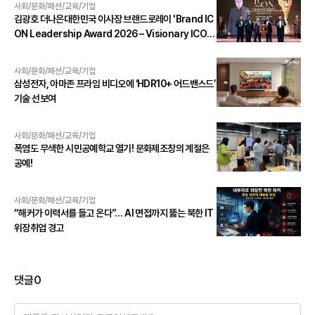
사회/문화/패션/교육/기업
김광호 더나은대한민국 이사장 브랜드로레이 'Brand IC
ON Leadership Award 2026 – Visionary ICON'
수상
사회/문화/패션/교육/기업
삼성전자, 아마존 프라임 비디오에 ‘HDR10+ 어드밴스드’
기술 선보여
사회/문화/패션/교육/기업
폭염도 무색한 시민공예학교 열기! 문화제조창의 계절은
공예!
사회/문화/패션/교육/기업
“해커가 이력서를 들고 온다”… AI 면접까지 뚫는 북한 IT
위장취업 경고
댓글
0