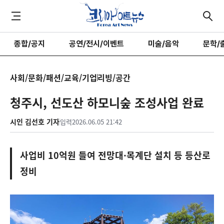
종합/공지
공연/전시/이벤트
미술/음악
문학/
사회/문화/패션/교육/기업
리빙/공간
청주시, 선도산 하모니숲 조성사업 완료
시인 김선호 기자
입력
2026.06.05 21:42
사업비 10억원 들여 전망대·목계단 설치 등 등산로
정비