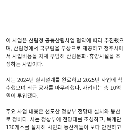
이 사업은 산림청 공동산림사업 협약에 따라 추진됐으
며
,
산림청에서 국유림을 무상으로 제공하고 청주시에
서 사업비용을 자체 부담해 산림문화
·
휴양시설을 조
성하는 사업이다
.
시는
2024
년 실시설계를 완료하고
2025
년 사업에 착
수했으며 최근 공사를 마무리했다
.
사업비는 총
10
억
원이 투입됐다
.
주요 사업 내용은 선도산 정상부 전망대 설치와 등산
로 정비다
.
시는 정상부에 전망대를 조성하고
,
목계단
130
개소를 설치해 시민과 등산객들이 보다 안전하고