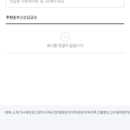
댓글을 작성하려면 로그인해주세요
추천순
최신순
답글순
표시할 댓글이 없습니다
매체 소개
기사제보
광고문의
구독신청
제휴문의
저작권문의
독자투고
불편신고
이용약관
개