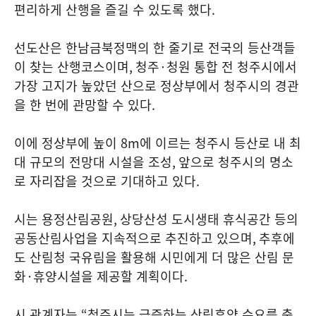
편리하게 산행을 즐길 수 있도록 했다
.
선도산은 한남금북정맥의 한 줄기로 전국의 등산객들
이 찾는 산행코스이며
,
청주
·
청원 통합 전 청주시에서
가장 고지가 높았던 산으로 정상부에서 청주시의 경관
을 한 번에 관망할 수 있다
.
이에 정상부에 높이
8m
에 이르는 청주시 등산로 내 최
대 규모의 전망대 시설을 조성
,
앞으로 청주시의 명소
로 자리잡을 것으로 기대하고 있다
.
시는 용정산림공원
,
상당산성 도시생태 휴식공간 등의
공동산림사업을 지속적으로 추진하고 있으며
,
추후에
도 산림청 국유림을 활용해 시민에게 더 많은 산림 문
화
·
휴양시설을 제공할 계획이다
.
시 관계자는
“
청주시는 급증하는 산림휴양 수요를 충