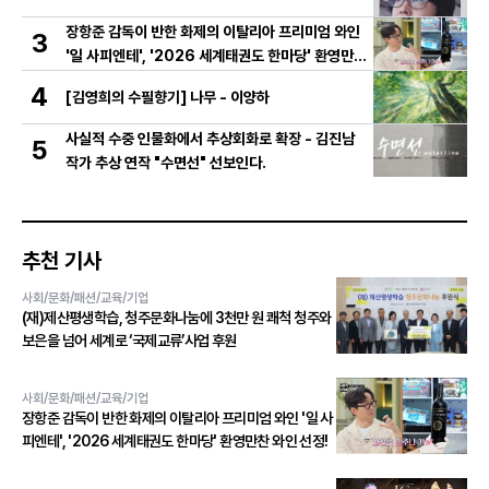
장항준 감독이 반한 화제의 이탈리아 프리미엄 와인
3
'일 사피엔테', '2026 세계태권도 한마당' 환영만찬
와인 선정!
4
[김영희의 수필향기] 나무 - 이양하
사실적 수중 인물화에서 추상회화로 확장 - 김진남
5
작가 추상 연작 "수면선" 선보인다.
추천 기사
사회/문화/패션/교육/기업
(재)제산평생학습, 청주문화나눔에 3천만 원 쾌척 청주와
보은을 넘어 세계로 ‘국제교류’사업 후원
사회/문화/패션/교육/기업
장항준 감독이 반한 화제의 이탈리아 프리미엄 와인 '일 사
피엔테', '2026 세계태권도 한마당' 환영만찬 와인 선정!