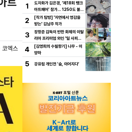
드아트
도자화가 김은경, ‘제18회 뱅크
1
아트페어’ 참가… 1250도 불이
빚은 동화 ‘숲속의 만찬’ 선보여
[작가 탐방] '자연에서 영감을
2
받는' 김남주 작가
장항준 감독이 반한 화제의 이탈
3
리아 프리미엄 와인 '일 사피엔
테', '2026 세계태권도 한마
울 코엑스
[김영희의 수필향기] 나무 - 이
4
당' 환영만찬 와인 선정!
양하
5
강유림 개인전 ‘숨, 이어지다’