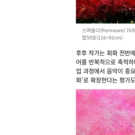
스며들다(Permeare) 76부제
합50호(116×91cm)
후후 작가는 회화 전반에
어를 반복적으로 축적하며
업 과정에서 음악이 중요
화’로 확장한다는 평가도