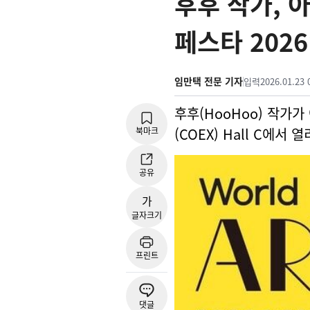
후후 작가, 
페스타 2026
임만택 전문 기자
입력
2026.01.23 
후후(HooHoo) 작가
(COEX) Hall C에서
북마크
공유
가
글자크기
프린트
댓글