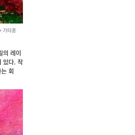
04
래 + 기타혼
문학/출판/인문
[김영희의 수필향기] 나무 -
이양하
릴의 레이
 있다. 작
2026-08-06
NEXT
(재)제산평생학습, 청주문화나눔에 3천만 원 쾌척 청주와 보은을 넘어 세계로 ‘국제교류’사업 후원
하는 회