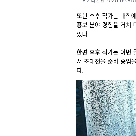
+ 기타혼합50호(116×91c
또한 후후 작가는 대학에
홍보 분야 경험을 거쳐 
있다.
한편 후후 작가는 이번 
서 초대전을 준비 중임을
다.