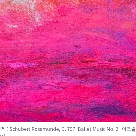
: Schubert Rosamunde, D. 797: Ballet Music No. 2 · 아크