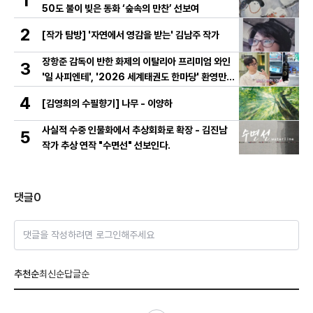
1
50도 불이 빚은 동화 ‘숲속의 만찬’ 선보여
2
[작가 탐방] '자연에서 영감을 받는' 김남주 작가
장항준 감독이 반한 화제의 이탈리아 프리미엄 와인
3
'일 사피엔테', '2026 세계태권도 한마당' 환영만찬
와인 선정!
4
[김영희의 수필향기] 나무 - 이양하
사실적 수중 인물화에서 추상회화로 확장 - 김진남
5
작가 추상 연작 "수면선" 선보인다.
댓글
0
댓글을 작성하려면 로그인해주세요
추천순
최신순
답글순