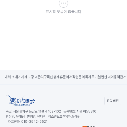
표시할 댓글이 없습니다
매체 소개
기사제보
광고문의
구독신청
제휴문의
저작권문의
독자투고
불편신고
이용약관
개
PC 버전
주소:
서울 송파구 동남로 11길 4 102-102
등록번호:
서울 아55810
편집인:
유태귀
발행인:
유태귀
청소년보호책임자:
유태귀
대표전화:
010-3542-5521