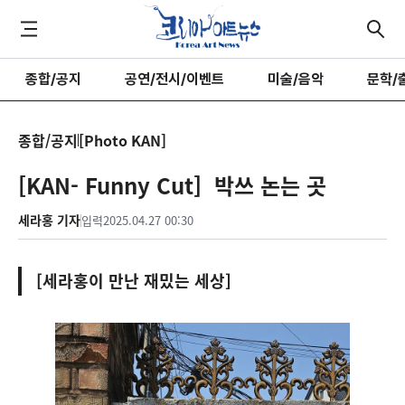
종합/공지
공연/전시/이벤트
미술/음악
문학/
종합/공지
[Photo KAN]
[KAN- Funny Cut] 박쓰 논는 곳
세라홍 기자
입력
2025.04.27 00:30
[세라홍이 만난 재밌는 세상]