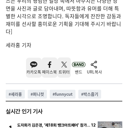
즈는 우리의 평범한 일상 속에서 마주치는 다양한 장
면을 사진과 글로 담아내며, 따뜻함과 유머를 더해 특
별한 시각으로 조명합니다. 독자들에게 잔잔한 감동과
재미를 선사할 흥미로운 기획을 기대해 주시기 바랍니
다]
세라홍 기자
카카오톡
페이스북
트위터
밴드
URL복사
#
세라홍
#
퍼니컷
#
funnycut
#
박스줍기
실시간 인기 기사
도자화가 김은경, ‘제18회 뱅크아트페어’ 참가… 12