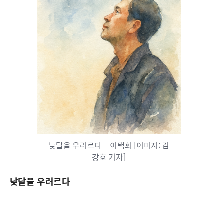
낮달을 우러르다 _ 이택회 [이미지: 김
강호 기자]
낮달을 우러르다