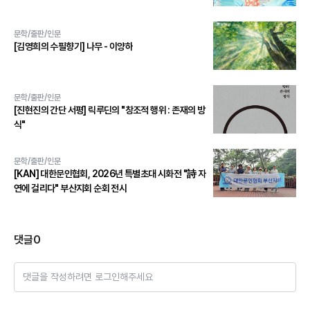
문학/출판/인문
[김영희의 수필향기] 나무 - 이양하
문학/출판/인문
[진현진의 간단 서평] 릭루딘의 "창조적 행위 : 존재의 방
식"
문학/출판/인문
[KAN] 대한문인협회, 2026년 특별초대 시화전 "詩 자
연에 걸리다" 부산지회 순회 전시
댓글
0
댓글을 작성하려면 로그인해주세요