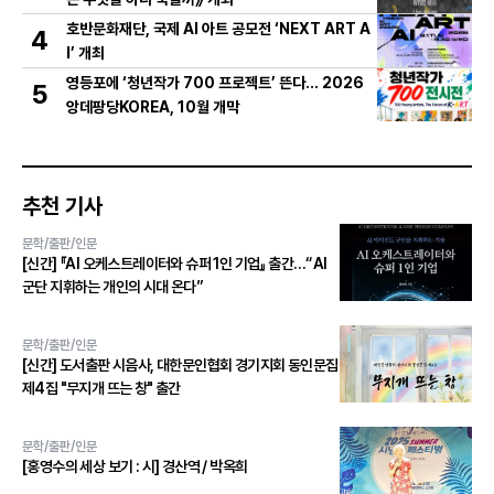
호반문화재단, 국제 AI 아트 공모전 ‘NEXT ART A
4
I’ 개최
영등포에 ‘청년작가 700 프로젝트’ 뜬다… 2026
5
앙데팡당KOREA, 10월 개막
추천 기사
문학/출판/인문
[신간] 『AI 오케스트레이터와 슈퍼 1인 기업』 출간…“AI
군단 지휘하는 개인의 시대 온다”
문학/출판/인문
[신간] 도서출판 시음사, 대한문인협회 경기지회 동인문집
제4집 "무지개 뜨는 창" 출간
문학/출판/인문
[홍영수의 세상 보기 : 시] 경산역 / 박옥희