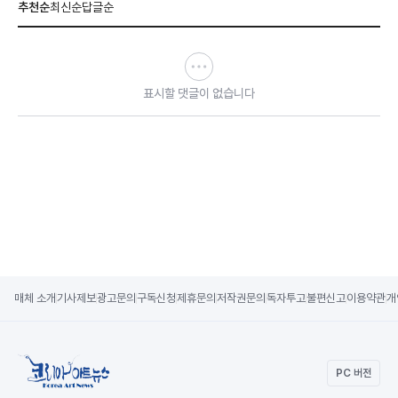
추천순
최신순
답글순
표시할 댓글이 없습니다
매체 소개
기사제보
광고문의
구독신청
제휴문의
저작권문의
독자투고
불편신고
이용약관
개
PC 버전