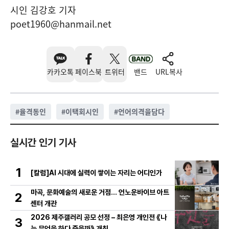
시인 김강호 기자
poet1960@hanmail.net
카카오톡
페이스북
트위터
밴드
URL복사
#
율격동인
#
이택회시인
#
언어의격을담다
실시간 인기 기사
1
[칼럼]AI 시대에 실력이 쌓이는 자리는 어디인가
마곡, 문화예술의 새로운 거점… 언노운바이브 아트
2
센터 개관
2026 제주갤러리 공모 선정 – 최은영 개인전 《나
3
는 무엇을 하다 죽을까》 개최