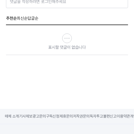
댓글을 작성하려면 로그인해주세요
추천순
최신순
답글순
표시할 댓글이 없습니다
매체 소개
기사제보
광고문의
구독신청
제휴문의
저작권문의
독자투고
불편신고
이용약관
개