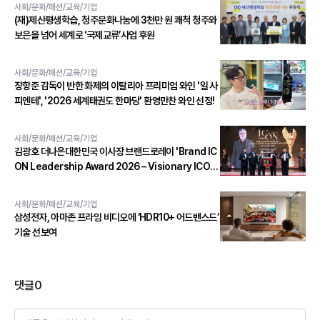
사회/문화/패션/교육/기업
(재)제산평생학습, 청주문화나눔에 3천만 원 쾌척 청주와
보은을 넘어 세계로 ‘국제교류’사업 후원
사회/문화/패션/교육/기업
장항준 감독이 반한 화제의 이탈리아 프리미엄 와인 '일 사
피엔테', '2026 세계태권도 한마당' 환영만찬 와인 선정!
사회/문화/패션/교육/기업
김광호 더나은대한민국 이사장 브랜드로레이 'Brand IC
ON Leadership Award 2026 – Visionary ICON'
수상
사회/문화/패션/교육/기업
삼성전자, 아마존 프라임 비디오에 ‘HDR10+ 어드밴스드’
기술 선보여
댓글
0