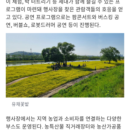
이 체험
,
박 터트리기 등 세대가 함께 즐길 수 있는 프
로그램이 마련돼 행사장을 찾은 관람객들의 호응을 얻
고 있다
.
공연 프로그램으로는 팜콘서트와 버스킹 공
연
,
버블쇼
,
로봇드러머 공연 등이 진행된다
.
유채꽃밭
행사장에서는 지역 농업과 소비자를 연결하는 다양한
부스도 운영된다
.
농특산물 직거래장터와 농산가공품