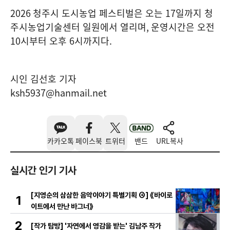
2026
청주시 도시농업 페스티벌은 오는
17
일까지 청
주시농업기술센터 일원에서 열리며
,
운영시간은 오전
10
시부터 오후
6
시까지다
.
시인 김선호 기자
ksh5937@hanmail.net
카카오톡
페이스북
트위터
밴드
URL복사
실시간 인기 기사
[지영순의 삼삼한 음악이야기 특별기획 ④] 《바이로
1
이트에서 만난 바그너》
2
[작가 탐방] '자연에서 영감을 받는' 김남주 작가