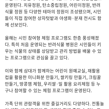
운영된다
.
치유정원
,
탄소중립정원
,
어린이정원
,
반려
식물 정원 등 다양한 테마의 정원이 조성됐으며
,
시민
들이 직접 참여한 상자텃밭과 야생화
·
분재 전시도 함
께 선보인다
.
올해는 시민 참여형 체험 프로그램도 한층 풍성해졌
다
.
특히 처음 운영되는 반려식물 병원은 시민들이 키
우는 식물의 상태를 상담받고 관리 방법을 배울 수 있
는 프로그램으로 관심을 끌고 있다
.
이와 함께 삼대가 함께하는 어린이 원예교실
,
재활용
컵을 활용한 미니화분 만들기
,
쌀키링 만들기
,
크림꿀
만들기
,
땅콩잼 체험
,
우리쌀
·
밀 활용 요리체험 등 누
구나 참여할 수 있는 체험 프로그램이 운영된다
.
가족 단위 관람객을 위한 즐길거리도 다양하다
.
전통놀