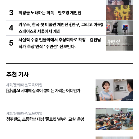
3
희망을 노래하는 화폭 – 안호경 개인전
카우스, 한국 첫 미술관 개인전 《친구, 그리고 이웃》
4
스페이스K 서울에서 개최
사실적 수중 인물화에서 추상회화로 확장 - 김진남
5
작가 추상 연작 "수면선" 선보인다.
추천 기사
사회/문화/패션/교육/기업
[칼럼]AI 시대에 실력이 쌓이는 자리는 어디인가
사회/문화/패션/교육/기업
청주랜드, 초등학생 대상 ‘물로켓 별누리 교실’ 운영