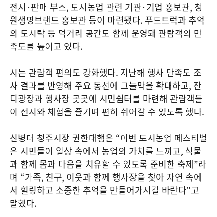
전시
·
판매 부스
,
도시농업 관련 기관
·
기업 홍보관
,
청
원생명브랜드 홍보관 등이 마련됐다
.
푸드트럭과 추억
의 도시락 등 먹거리 공간도 함께 운영돼 관람객의 만
족도를 높이고 있다
.
시는 관람객 편의도 강화했다
.
지난해 행사 만족도 조
사 결과를 반영해 주요 동선에 그늘막을 확대하고
,
잔
디광장과 행사장 곳곳에 시민쉼터를 마련해 관람객들
이 전시와 체험을 즐기며 편히 쉬어갈 수 있도록 했다
.
신병대 청주시장 권한대행은
“
이번 도시농업 페스티벌
은 시민들이 일상 속에서 농업의 가치를 느끼고
,
식물
과 함께 몸과 마음을 치유할 수 있도록 준비한 축제
”
라
며
“
가족
,
친구
,
이웃과 함께 행사장을 찾아 자연 속에
서 힐링하고 소중한 추억을 만들어가시길 바란다
”
고
말했다
.