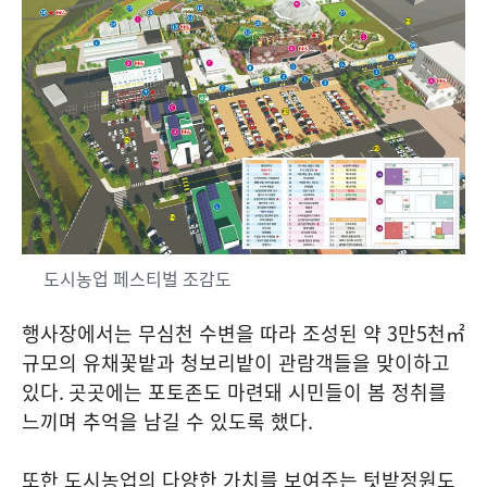
도시농업 페스티벌 조감도
행사장에서는 무심천 수변을 따라 조성된 약
3
만
5
천㎡
규모의 유채꽃밭과 청보리밭이 관람객들을 맞이하고
있다
.
곳곳에는 포토존도 마련돼 시민들이 봄 정취를
느끼며 추억을 남길 수 있도록 했다
.
또한 도시농업의 다양한 가치를 보여주는 텃밭정원도