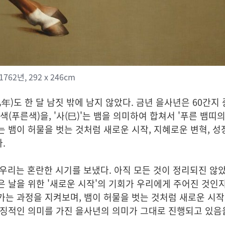
62년, 292 x 246cm
年)도 한 달 남짓 밖에 남지 않았다. 금년
을사년
은 60간지 
색
(푸른색)을, '
사
(巳)'는
뱀
을 의미하여 합쳐서 '
푸른 뱀띠의
사는 뱀이 허물을 벗는 것처럼
새로운 시작, 지혜로운 변혁, 성
.
, 우리는 혼란한 시기를 보냈다. 아직 모든 것이 정리되진 않
 날을 위한 '
새로운 시작
'의 기회가 우리에게 주어진 것인
가는 과정을 지켜보며, 뱀이 허물을 벗는 것처럼 새로운 시작
상징적인 의미를 가진 을사년의 의미가 그대로 진행되고 있음