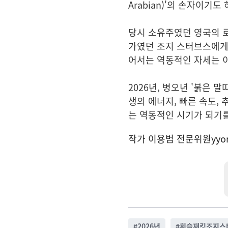
Arabian)'의 손자이기도 
당시 소유주였던 영국의
로
가였던
조지 스터브스
에게
어서는 역동적인 자세는 이
2026년,
병오년
'
붉은 말
생의 에너지, 빠른 속도,
는 역동적인 시기가 되기를
작가 이용범 전문위원
yyo
#
2026년
#
휘슬재킷조지스