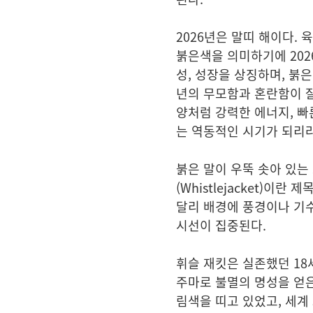
2026년은
말띠 해이다. 
붉은색
을 의미하기에 20
성, 성장을 상징하며, 붉
년의 무모함과 혼란함이 잘
양처럼 강력한 에너지, 빠
는 역동적인 시기가 되리라
붉은 말이 우뚝 솟아 있는
(Whistlejacket)이란
제목
달리 배경에 풍경이나 기수
시선이 집중된다.
휘슬 재킷은
실존했던 18
주마로 불멸의 명성을 얻은 
림색을 띠고 있었고, 세계 