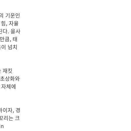
)의 기운인
 힘, 자율
진다. 을사
만큼, 태
음이 넘치
 재킷
 초상화와
말 자체에
종마이자, 경
 꼬리는 크
in