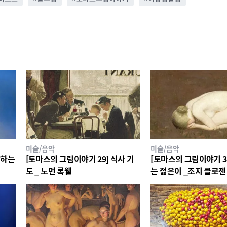
미술/음악
미술/음악
[토마스의 그림이야기 29] 식사 기
[토마스의 그림이야기 32] 울고
도 _ 노먼 록웰
는 젊은이 _조지 클로젠