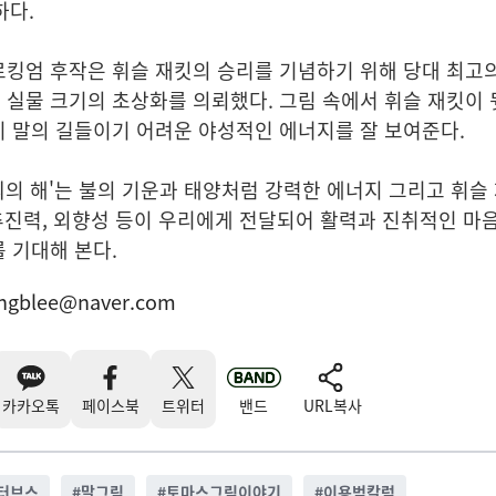
하다.
킹엄 후작
은
휘슬 재킷의
승리를 기념하기 위해 당대 최고의
 실물 크기의 초상화를 의뢰했다. 그림 속에서
휘슬 재킷이
 말의 길들이기 어려운 야성적인 에너지를 잘 보여준다.
띠의 해
'는 불의 기운과 태양처럼 강력한 에너지 그리고
휘슬
 추진력, 외향성 등이 우리에게 전달되어 활력과 진취적인 마
 기대해 본다.
ngblee@naver.com
카카오톡
페이스북
트위터
밴드
URL복사
터브스
#
말그림
#
토마스그림이야기
#
이용범칼럼