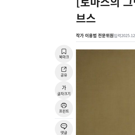
[토마스의 그
브스
작가 이용범 전문위원
입력
2025.12
북마크
공유
가
글자크기
프린트
댓글