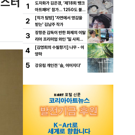
 스터
도자화가 김은경, ‘제18회 뱅크
1
아트페어’ 참가… 1250도 불이
빚은 동화 ‘숲속의 만찬’ 선보여
[작가 탐방] '자연에서 영감을
2
받는' 김남주 작가
장항준 감독이 반한 화제의 이탈
3
리아 프리미엄 와인 '일 사피엔
테', '2026 세계태권도 한마
[김영희의 수필향기] 나무 - 이
4
당' 환영만찬 와인 선정!
양하
5
강유림 개인전 ‘숨, 이어지다’