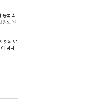
04
 동물 화
뒷발로 일
 재킷의
야
공연/전시/이벤트
도자화가 김은경, ‘제18회 뱅
음이 넘치
크아트페어’ 참가… 1250도
불이 빚은 동화 ‘숲속의 만찬’
선보여
2026-08-06
NEXT
법무부, ‘이민자 인권침해 조사단’ 출범…전국 전담관 100명 투입