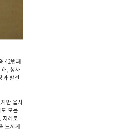
중 42번째
 해
, 청사
장과 발전
았지만 을사
지도 모를
, 지혜로
을 느끼게