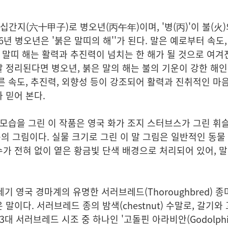
육십간지(六十甲子)로
병오년
(丙午年)이며, '
병
(丙)'이
불
(火
26년
병오년
은 '
붉은 말띠의 해
''가 된다. 말은 예로부터 속도,
은 말띠 해는 활력과 추진력이 넘치는 한 해가 될 것으로 여겨
 정리된다면 병오년, 붉은 말의 해는 불의 기운이 강한 해인
른 속도, 추진력, 외향성 등이 강조되어 활력과 진취적인 마
 믿어 본다.
 모습을 그린 이 작품은 영국 화가
조지 스터브스
가 그린
휘슬
의 그림이다. 실물 크기로 그린 이 말 그림은 일반적인 동물
가 전혀 없이 옅은 황금빛 단색 배경으로 처리되어 있어, 
세기 영국 경마계의 유명한
서러브레드
(Thoroughbred) 
말이다. 서러브레드 종의 밤색(chestnut) 수말로, 갈기와
3대 서러브레드 시조 중 하나인 '고돌핀 아라비안(Godolph