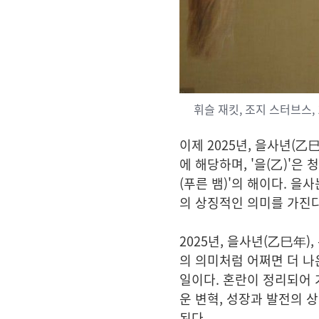
휘슬 재킷, 조지 스터브스, 17
이제 2025년,
을사년
(乙巳
에 해당하며, '
을
(乙)'은
청
(푸른 뱀)'의 해이다. 을
의 상징적인 의미를 가진다
2025년,
을사년
(乙巳年)
의 의미처럼 어쩌면 더 나은
일이다. 혼란이 정리되어 
운 변혁, 성장과 발전의 
된다.