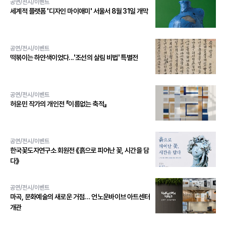
공연/전시/이벤트
세계적 플랫폼 '디자인 마이애미' 서울서 8월 31일 개막
공연/전시/이벤트
떡볶이는 하얀색이었다...'조선의 살림 비법' 특별전
공연/전시/이벤트
허윤민 작가의 개인전 『이름없는 축적』
공연/전시/이벤트
한국꽃도자연구소 회원전 《흙으로 피어난 꽃, 시간을 담
다》
공연/전시/이벤트
마곡, 문화예술의 새로운 거점… 언노운바이브 아트센터
개관