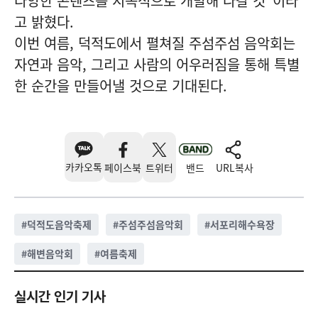
다양한 콘텐츠를 지속적으로 개발해 나갈 것”이라
고 밝혔다.
이번 여름, 덕적도에서 펼쳐질 주섬주섬 음악회는
자연과 음악, 그리고 사람의 어우러짐을 통해 특별
한 순간을 만들어낼 것으로 기대된다.
카카오톡
페이스북
트위터
밴드
URL복사
#
덕적도음악축제
#
주섬주섬음악회
#
서포리해수욕장
#
해변음악회
#
여름축제
실시간 인기 기사