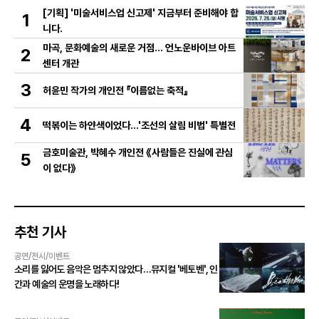
[기획] '미술서비스업 신고제' 지금부터 준비해야 합
1
니다.
마곡, 문화예술의 새로운 거점… 언노운바이브 아트
2
센터 개관
3
허윤민 작가의 개인전 『이름없는 축적』
4
떡볶이는 하얀색이었다...'조선의 살림 비법' 특별전
금호미술관, 박혜수 개인전 《사람들은 진실에 관심
5
이 없다》
추천 기사
공연/전시/이벤트
소리를 잃어도 음악은 멈추지 않았다…뮤지컬 '베토벤', 인
간과 예술의 운명을 노래하다!