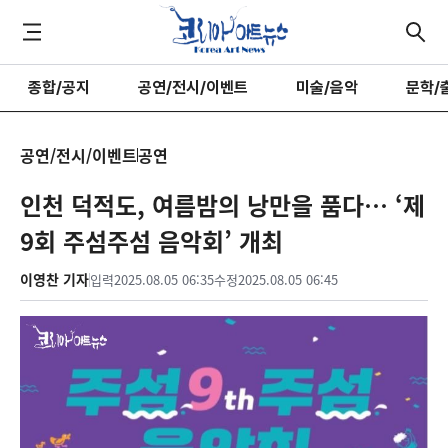
종합/공지
공연/전시/이벤트
미술/음악
문학/
공연/전시/이벤트
공연
인천 덕적도, 여름밤의 낭만을 품다… ‘제
9회 주섬주섬 음악회’ 개최
이영찬 기자
입력
2025.08.05 06:35
수정
2025.08.05 06:45