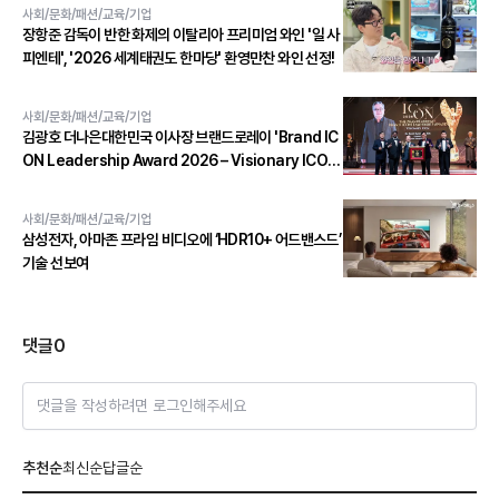
사회/문화/패션/교육/기업
장항준 감독이 반한 화제의 이탈리아 프리미엄 와인 '일 사
피엔테', '2026 세계태권도 한마당' 환영만찬 와인 선정!
사회/문화/패션/교육/기업
김광호 더나은대한민국 이사장 브랜드로레이 'Brand IC
ON Leadership Award 2026 – Visionary ICON'
수상
사회/문화/패션/교육/기업
삼성전자, 아마존 프라임 비디오에 ‘HDR10+ 어드밴스드’
기술 선보여
댓글
0
댓글을 작성하려면 로그인해주세요
추천순
최신순
답글순