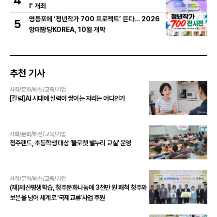
4
I’ 개최
영등포에 ‘청년작가 700 프로젝트’ 뜬다… 2026
5
앙데팡당KOREA, 10월 개막
추천 기사
사회/문화/패션/교육/기업
[칼럼]AI 시대에 실력이 쌓이는 자리는 어디인가
사회/문화/패션/교육/기업
청주랜드, 초등학생 대상 ‘물로켓 별누리 교실’ 운영
사회/문화/패션/교육/기업
(재)제산평생학습, 청주문화나눔에 3천만 원 쾌척 청주와
보은을 넘어 세계로 ‘국제교류’사업 후원