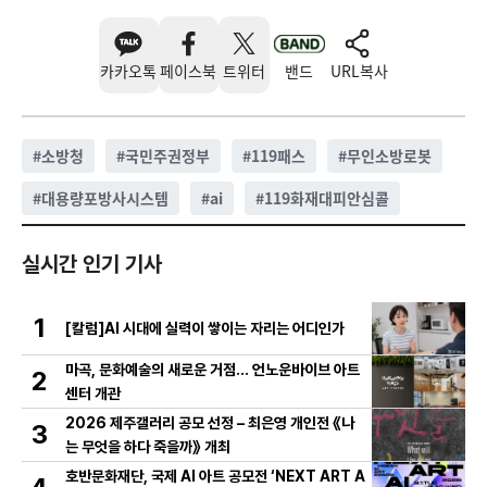
카카오톡
페이스북
트위터
밴드
URL복사
#
소방청
#
국민주권정부
#
119패스
#
무인소방로봇
#
대용량포방사시스템
#
ai
#
119화재대피안심콜
실시간 인기 기사
1
[칼럼]AI 시대에 실력이 쌓이는 자리는 어디인가
마곡, 문화예술의 새로운 거점… 언노운바이브 아트
2
센터 개관
2026 제주갤러리 공모 선정 – 최은영 개인전 《나
3
는 무엇을 하다 죽을까》 개최
호반문화재단, 국제 AI 아트 공모전 ‘NEXT ART A