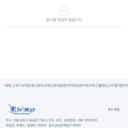
표시할 댓글이 없습니다
매체 소개
기사제보
광고문의
구독신청
제휴문의
저작권문의
독자투고
불편신고
이용약관
개
PC 버전
주소:
서울 송파구 동남로 11길 4 102-102
등록번호:
서울 아55810
편집인:
유태귀
발행인:
유태귀
청소년보호책임자:
유태귀