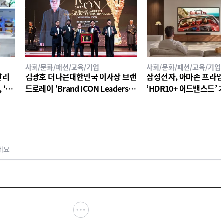
사회/문화/패션/교육/기업
사회/문화/패션/교육/기업
탈리
김광호 더나은대한민국 이사장 브랜
삼성전자, 아마존 프라
'20
드로레이 'Brand ICON Leadershi
‘HDR10+ 어드밴스드’
찬 와
p Award 2026 – Visionary ICON'
수상
세요