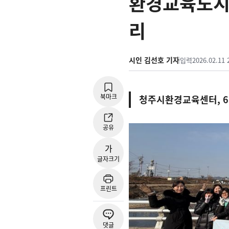
환경교육도시 
리
시인 김선호 기자
입력
2026.02.11 
북마크
청주시환경교육센터, 6
공유
가
글자크기
프린트
댓글