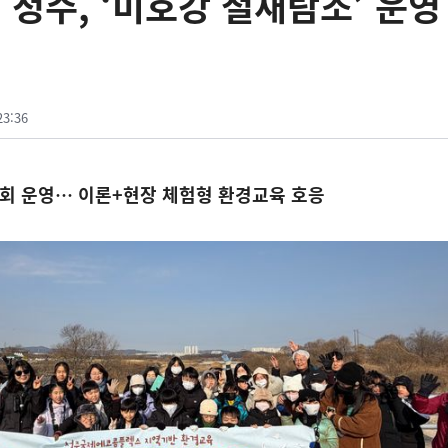
청주, ‘미호강 철새탐조’ 운영
23:36
회 운영… 이론+현장 체험형 환경교육 호응