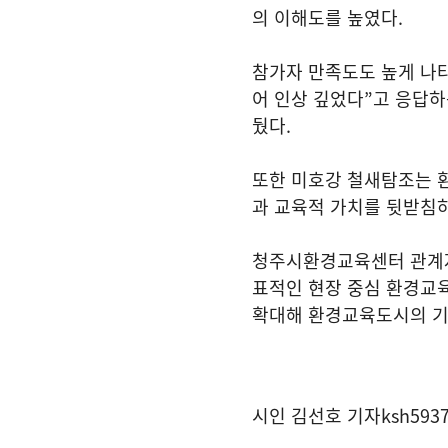
의 이해도를 높였다
.
참가자 만족도도 높게 나
어 인상 깊었다
”
고 응답하
뒀다
.
또한 미호강 철새탐조는 
과 교육적 가치를 뒷받침
청주시환경교육센터 관
표적인 현장 중심 환경교
확대해 환경교육도시의 기
시인 김선호 기자
ksh593