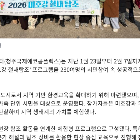
진
터
(
청주국제에코콤플렉스
)
는 지난
1
월
23
일부터
2
월
7
일까
호강 철새탐조
’
프로그램을
230
여명의 시민참여 속 성공적으
도시로서 지역 기반 환경교육을 확대하기 위해 마련됐으며
,
 가족 단위 시민을 대상으로 운영됐다
.
참가자들은 미호강과 
 관찰하며 지역 생태계의 가치를 체험했다
.
 현장 탐조 활동을 연계한 체험형 프로그램으로 구성됐다
.
특
문가 해설과 탐조 장비를 활용한 현장 중심 교육으로 진행해