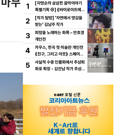
 마무
[지영순의 삼삼한 음악이야기
1
특별기획 ④] 《바이로이트에서
만난 바그너》
[작가 탐방] '자연에서 영감을
2
받는' 김남주 작가
희망을 노래하는 화폭 – 안호경
3
개인전
카우스, 한국 첫 미술관 개인전
4
《친구, 그리고 이웃》 스페이스
K 서울에서 개최
사실적 수중 인물화에서 추상회
5
화로 확장 - 김진남 작가 추상
연작 "수면선" 선보인다.