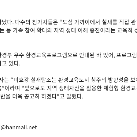
타났다
.
다수의 참가자들은
“
도심 가까이에서 철새를 직접 관
는 등 가족 참여 확대와 지역 생태 이해 증진이라는 교육적 
환경부 우수 환경교육프로그램으로 안내된 바 있어
,
프로그램
하고 있다
.
계자는
“
미호강 철새탐조는 환경교육도시 청주의 방향성을 보
육
”
이라며
“
앞으로도 지역 생태자산을 활용한 체험형 환경교
반을 더욱 공고히 하겠다
”
고 말했다
.
7@hanmail.net