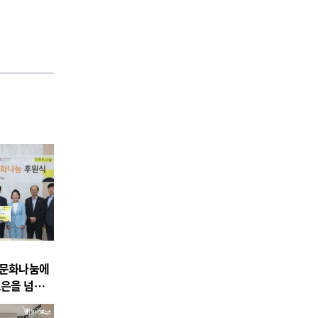
주문화나눔에
보은을 넘어
 후원