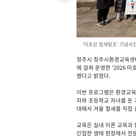
‘미호강 철새탐조’ 기념사
청주시 청주시환경교육센
에 걸쳐 운영한
‘2026
미
했다고 밝혔다
.
이번 프로그램은 환경교육
자와 초등학교 자녀를 둔
대에서 겨울 철새를 직접
교육은 실내 이론 교육과
인접한 생태 현장에서 전