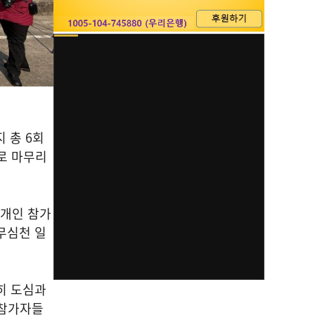
지 총
6
회
로 마무리
개인 참가
무심천 일
히 도심과
 참가자들