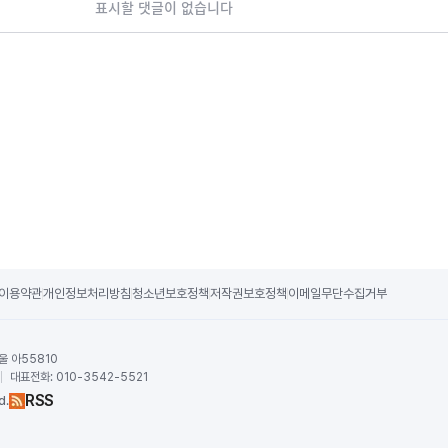
표시할 댓글이 없습니다
이용약관
개인정보처리방침
청소년보호정책
저작권보호정책
이메일무단수집거부
울 아55810
귀
대표전화:
010-3542-5521
RSS
d.