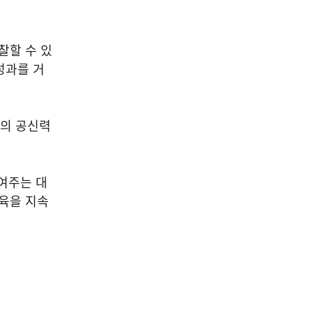
찰할 수 있
성과를 거
의 공신력
여주는 대
육을 지속