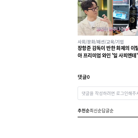
사회/문화/패션/교육/기업
장항준 감독이 반한 화제의 이
아 프리미엄 와인 '일 사피엔테', 
26 세계태권도 한마당' 환영만
인 선정!
댓글
0
댓글을 작성하려면 로그인해주
추천순
최신순
답글순