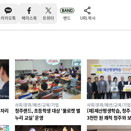
카카오톡
페이스북
트위터
밴드
URL복사
사회/문화/패션/교육/기업
사회/문화/패션/교육/기업
 자리
청주랜드, 초등학생 대상 ‘물로켓 별
(재)제산평생학습, 청
누리 교실’ 운영
3천만 원 쾌척 청주와 
세계로 ‘국제교류’사업