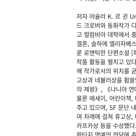
저자 어슐러 K. 르 귄 Ur
드 크로버와 동화작가 
고 컬럼비아 대학에서 중
결혼, 슬하에 엘리자베스,
룬 로맨틱한 단편소설 [
작품 활동을 펼치고 있다
해 작가로서의 위치를 굳
고상과 네뷸러상을 휩쓸
의 제왕》, 《나니아 연
물론 에세이, 어린이책,
주고 있으며, SF 문단
여 차례에 걸쳐 휴고상,
카프카상 등을 수상했다.
판타지 명예의 전당에 추