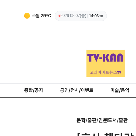
수원
29
ºC
2026.08.07(금)
14:06
39
종합/공지
공연/전시/이벤트
미술/음악
문학/출판/인문
도서/출판