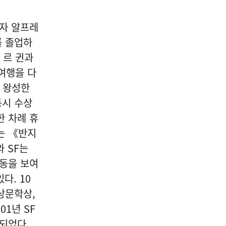
04
류학자 알프레
를 졸업하
 르 귄과
 여행을 다
문학/출판/인문
[신간] 도서출판 시음사, 대한
도 왕성한
문인협회 경기지회 동인문집
동시 수상
제4집 "무지개 뜨는 창" 출간
한 차례 휴
는 《반지
2026-08-07
NEXT
[진현진 감성안전] 눈물의 배경 ④ 서류 속의 안전
 SF는
활동을 보여
다. 10
상문학상,
1년 SF
되었다.