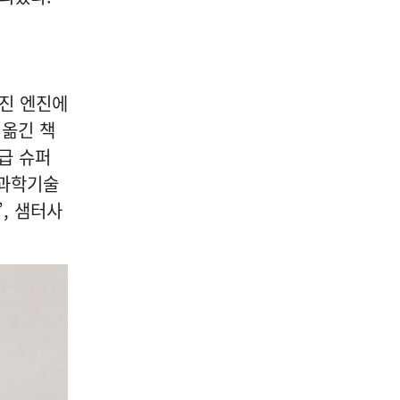
진 엔진에
 옮긴 책
급 슈퍼
 과학기술
, 샘터사