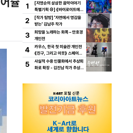
 어슐
[지영순의 삼삼한 음악이야기
1
특별기획 ④] 《바이로이트에서
만난 바그너》
[작가 탐방] '자연에서 영감을
2
받는' 김남주 작가
희망을 노래하는 화폭 – 안호경
3
개인전
카우스, 한국 첫 미술관 개인전
4
《친구, 그리고 이웃》 스페이스
K 서울에서 개최
사실적 수중 인물화에서 추상회
5
화로 확장 - 김진남 작가 추상
연작 "수면선" 선보인다.