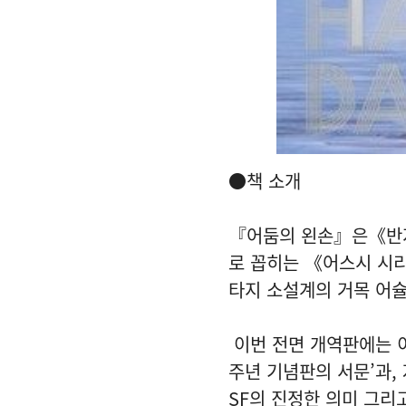
●책 소개
『어둠의 왼손』은《반지
로 꼽히는 《어스시 시리
타지 소설계의 거목 어슐
이번 전면 개역판에는 이
주년 기념판의 서문’과,
SF의 진정한 의미 그리고