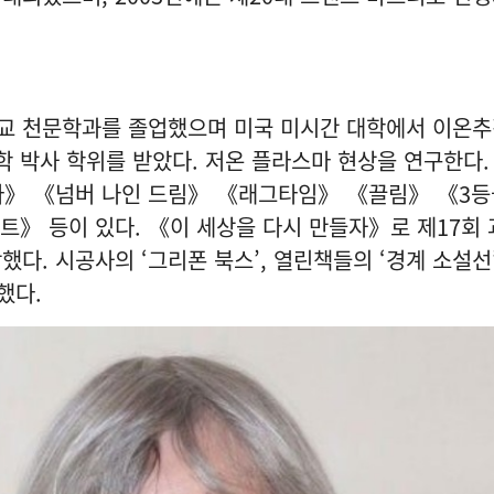
교 천문학과를 졸업했으며 미국 미시간 대학에서 이온추
학 박사 학위를 받았다. 저온 플라스마 현상을 연구한다.
라》 《넘버 나인 드림》 《래그타임》 《끌림》 《3등
트》 등이 있다. 《이 세상을 다시 만들자》로 제17회
다. 시공사의 ‘그리폰 북스’, 열린책들의 ‘경계 소설선’
획했다.