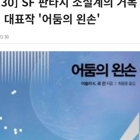
 30] SF 판타지 소설계의 거목
의 대표작 '어둠의 왼손'
21:30