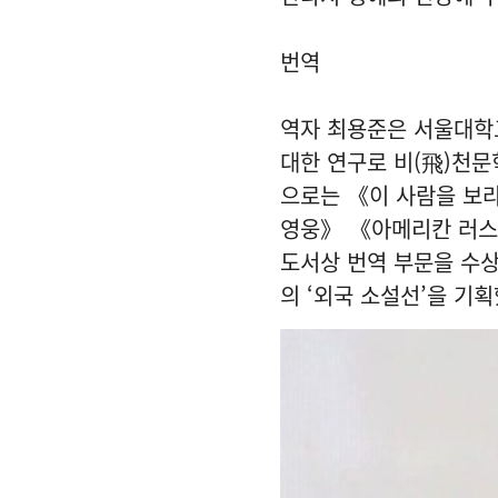
번역
역자 최용준은 서울대학
대한 연구로 비(飛)천문
으로는 《이 사람을 보
영웅》 《아메리칸 러스
도서상 번역 부문을 수상했
의 ‘외국 소설선’을 기