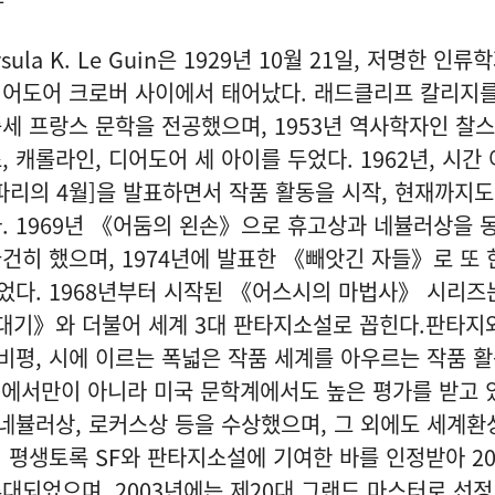
sula K. Le Guin은 1929년 10월 21일, 저명한 인
디어도어 크로버 사이에서 태어났다. 래드클리프 칼리지
세 프랑스 문학을 전공했으며, 1953년 역사학자인 찰스
 캐롤라인, 디어도어 세 아이를 두었다. 1962년, 시간
파리의 4월]을 발표하면서 작품 활동을 시작, 현재까지
. 1969년 《어둠의 왼손》으로 휴고상과 네뷸러상을 
건히 했으며, 1974년에 발표한 《빼앗긴 자들》로 또 
었다. 1968년부터 시작된 《어스시의 마법사》 시리즈
대기》와 더불어 세계 3대 판타지소설로 꼽힌다.판타지와
 비평, 시에 이르는 폭넓은 작품 세계를 아우르는 작품 
 내에서만이 아니라 미국 문학계에서도 높은 평가를 받고 있
 네뷸러상, 로커스상 등을 수상했으며, 그 외에도 세계환
 평생토록 SF와 판타지소설에 기여한 바를 인정받아 200
대되었으며, 2003년에는 제20대 그랜드 마스터로 선정