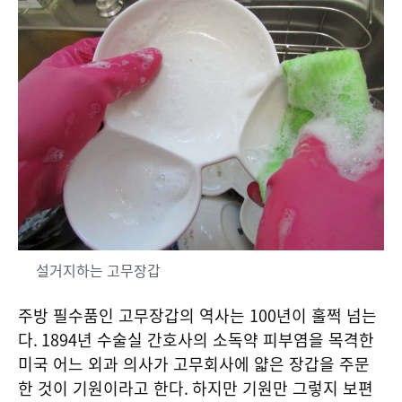
설거지하는 고무장갑
주방 필수품인 고무장갑의 역사는
100
년이 훌쩍 넘는
다
. 1894
년 수술실 간호사의 소독약 피부염을 목격한
미국 어느 외과 의사가 고무회사에 얇은 장갑을 주문
한 것이 기원이라고 한다
.
하지만 기원만 그렇지 보편