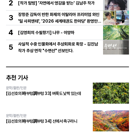
2
[작가 탐방] '자연에서 영감을 받는' 김남주 작가
장항준 감독이 반한 화제의 이탈리아 프리미엄 와인
3
'일 사피엔테', '2026 세계태권도 한마당' 환영만찬
와인 선정!
4
[김영희의 수필향기] 나무 - 이양하
사실적 수중 인물화에서 추상회화로 확장 - 김진남
5
작가 추상 연작 "수면선" 선보인다.
추천 기사
문학/출판/인문
【김선호의 時부렁調부렁 33】 벼룩도 낯짝 있는데
문학/출판/인문
【김선호의 時부렁調부렁 34】 산에서 축구라니