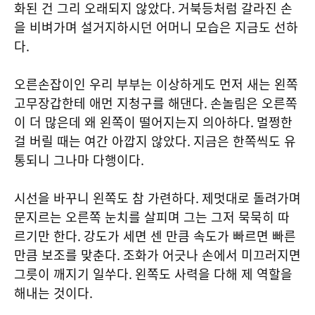
화된 건 그리 오래되지 않았다
.
거북등처럼 갈라진 손
을 비벼가며 설거지하시던 어머니 모습은 지금도 선하
다
.
오른손잡이인 우리 부부는 이상하게도 먼저 새는 왼쪽
고무장갑한테 애먼 지청구를 해댄다
.
손놀림은 오른쪽
이 더 많은데 왜 왼쪽이 떨어지는지 의아하다
.
멀쩡한
걸 버릴 때는 여간 아깝지 않았다
.
지금은 한쪽씩도 유
통되니 그나마 다행이다
.
시선을 바꾸니 왼쪽도 참 가련하다
.
제멋대로 돌려가며
문지르는 오른쪽 눈치를 살피며 그는 그저 묵묵히 따
르기만 한다
.
강도가 세면 센 만큼 속도가 빠르면 빠른
만큼 보조를 맞춘다
.
조화가 어긋나 손에서 미끄러지면
그릇이 깨지기 일쑤다
.
왼쪽도 사력을 다해 제 역할을
해내는 것이다
.