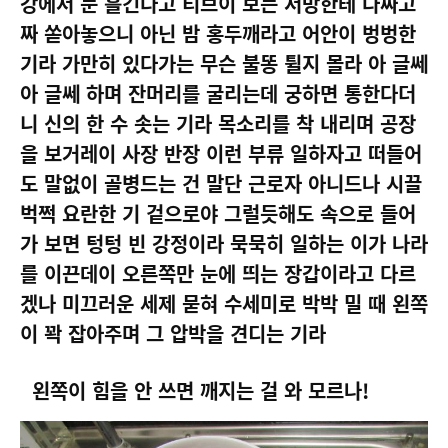
강에서 눈 흘긴다고 티브이 보는 서방한테 다짜고
짜 쏟아놓으니 아닌 밤 홍두깨라고 어안이 벙벙한
기라 가만히 있다가는 무슨 불똥 튈지 몰라 아 글쎄
아 글쎄 하며 잔머리를 굴리는데 궁하면 통한다더
니 신의 한 수 솟는 기라 목소리를 착 내리며 공장
을 보거레이 사장 반장 이런 부류 일하자고 떠들어
도 말없이 골병드는 건 말단 근로자 아니드나 시끌
벅쩍 요란한 기 겉으로야 그럴듯해도 속으로 들어
가 보면 텅텅 빈 강정이라 묵묵히 일하는 이가 나라
를 이끈데이 오른쪽만 눈에 띄는 장갑이라고 다르
겠나 미끄러운 세제 묻혀 수세미로 박박 밀 때 왼쪽
이 꽉 잡아주며 그 압박을 견디는 기라
왼쪽이 힘을 안 쓰면 깨지는 걸 와 모르나
!