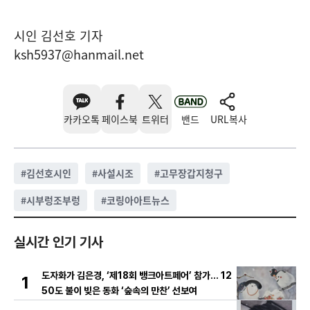
시인 김선호 기자
ksh5937@hanmail.net
카카오톡
페이스북
트위터
밴드
URL복사
#
김선호시인
#
사설시조
#
고무장갑지청구
#
시부렁조부렁
#
코링아아트뉴스
실시간 인기 기사
도자화가 김은경, ‘제18회 뱅크아트페어’ 참가… 12
1
50도 불이 빚은 동화 ‘숲속의 만찬’ 선보여