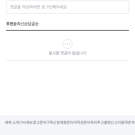
댓글을 작성하려면 로그인해주세요
추천순
최신순
답글순
표시할 댓글이 없습니다
매체 소개
기사제보
광고문의
구독신청
제휴문의
저작권문의
독자투고
불편신고
이용약관
개