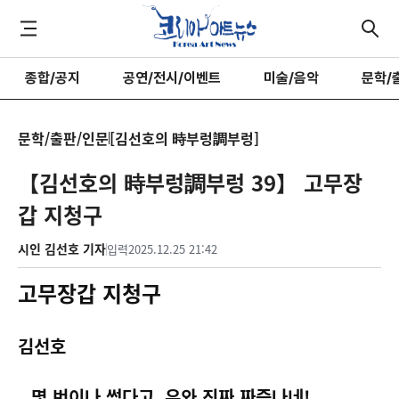
종합/공지
공연/전시/이벤트
미술/음악
문학/
문학/출판/인문
[김선호의 時부렁調부렁]
【김선호의 時부렁調부렁 39】 고무장
갑 지청구
시인 김선호 기자
입력
2025.12.25 21:42
고무장갑 지청구
김선호
몇 번이나 썼다고
,
우와 진짜 짜증나네
!