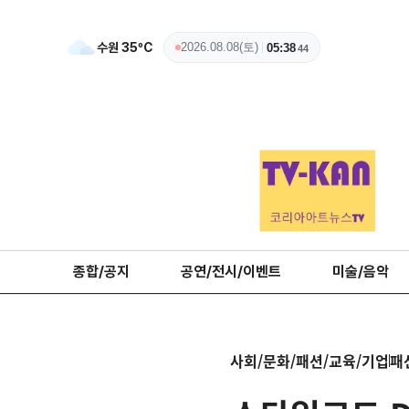
수원
35
ºC
2026.08.08(토)
05:38
46
종합/공지
공연/전시/이벤트
미술/음악
사회/문화/패션/교육/기업
패