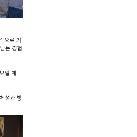
04
감각으로 기
 남는 경험
공연/전시/이벤트
2026 제주갤러리 공모 선정
– 최은영 개인전 《나는 무엇
보일 계
을 하다 죽을까》 개최
2026-08-08
NEXT
축구장 13개 크기 "잠실 전시컨벤션센터 " 조성 본격화
정체성과 방