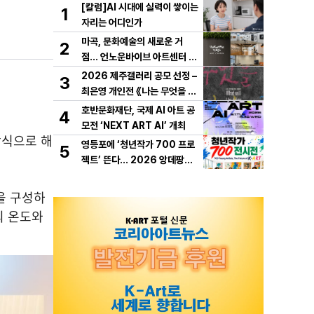
[칼럼]AI 시대에 실력이 쌓이는
1
자리는 어디인가
마곡, 문화예술의 새로운 거
2
점… 언노운바이브 아트센터 개
관
2026 제주갤러리 공모 선정 –
3
최은영 개인전 《나는 무엇을 하
다 죽을까》 개최
호반문화재단, 국제 AI 아트 공
4
모전 ‘NEXT ART AI’ 개최
방식으로 해
영등포에 ‘청년작가 700 프로
5
젝트’ 뜬다… 2026 앙데팡당K
OREA, 10월 개막
을 구성하
의 온도와