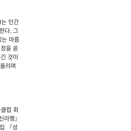
I
는 인간
못한다
.
그
있는 마름
열정을 쏟
옮긴 것이
떠올리며
클럽 회
『신라행』
집 『성