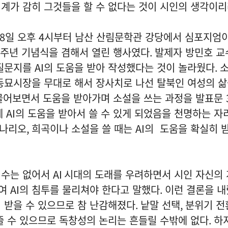
계가 감히 그것들을 할 수 없다는 것이 시인의 생각이
8
일 오후
4
시부터 남산 산림문학관 강당에서 심포지엄
주년 기념식을 겸해서 열린 행사였다
.
발제자 방민호 교
 질문지를
AI
의 도움을 받아 작성했다는 것이 놀라웠다
.
소
동묘시장을 무대로 해서 장사치로 나선 탈북인 여성의 
물어보면서 도움을 받아가며 소설을 쓰는 과정을 발표문
제
AI
의 도움을 받아서 쓸 수 있게 되었음을 천명하는 자
나리오
,
희곡이나 소설을 쓸 때는
AI
의 도움을 확실히 받
 수는 없어서
AI
시대의 도래를 우려하면서 시인 자신의 
하여
AI
의 침투를 물리쳐야 한다고 말했다
.
이런 결론을 내
 받을 수 있으므로 참 난감해졌다
.
낱말 선택
,
분위기 전
줄 수 있으므로 독창성의 논리는 흔들릴 수밖에 없다
.
하