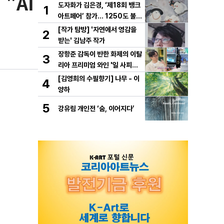
"AI
도자화가 김은경, ‘제18회 뱅크
1
아트페어’ 참가… 1250도 불이
빚은 동화 ‘숲속의 만찬’ 선보여
[작가 탐방] '자연에서 영감을
2
받는' 김남주 작가
장항준 감독이 반한 화제의 이탈
3
리아 프리미엄 와인 '일 사피엔
테', '2026 세계태권도 한마
[김영희의 수필향기] 나무 - 이
4
당' 환영만찬 와인 선정!
양하
5
강유림 개인전 ‘숨, 이어지다’