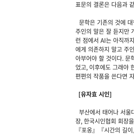
표문의 결론은 다음과 
문학은 기존의 것에 대
주인의 말은 잘 듣지만 
런 점에서
AI
는 아직까지
에게 의존하지 말고 주
아부어야 할 것이다
.
문학
었고
,
이후에도 그래야 
편편의 작품을 쓴다면 
[
유자효 시인
]
부산에서 태어나 서울
장
,
한국시인협회 회장을
『포옹』『시간의 길이』