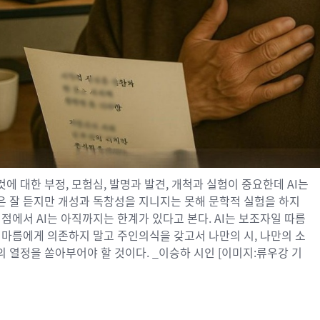
것에 대한 부정
,
모험심
,
발명과 발견
,
개척과 실험이 중요한데
AI
는
은 잘 듣지만 개성과 독창성을 지니지는 못해 문학적 실험을 하지
 점에서
AI
는 아직까지는 한계가 있다고 본다
. AI
는 보조자일 따름
 마름에게 의존하지 말고 주인의식을 갖고서 나만의 시
,
나만의 소
의 열정을 쏟아부어야 할 것이다
. _이승하 시인 [이미지:류우강 기