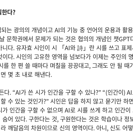
일한다
?
역되는 광의의 개념이고
AI
의 기능 중 언어의 운용과 활용
날 문학권에서 문제가 되는 것은 협의의 개념인 챗
GPT
아니다
.
유자효 시인이 시 「
AI
와 詩」란 시를 쓰고 표제
것이다
.
시인의 고유한 영역을 넘보다가 이제는 주인의 
시를 한 편 쓸 때마다 며칠을 끙끙대고
,
그래도 안 될 때
면 몇 초 내로 해낸다
.
든다
. “AI
가 쓴 시가 인간을 구할 수 있나
?” “(
인간이
) AI
할 수 있는 것인가
?”
시인은 답을 하지 않고 묻기만 하
 시가 인간을 구할 수 없으며
AI
로 시를 쓰게 하고 인간이
 숨어 있다
.
구한다는 것
,
구원한다는 것은 학습이나 정
니라 깨달음의 차원이므로 신의 영역이다
.
아니
,
신도 어떻