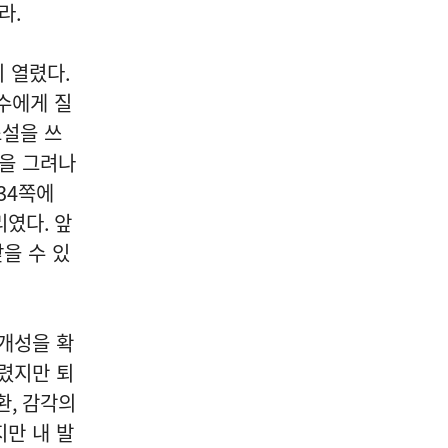
리라
.
이 열렸다
.
수에게 질
설을 쓰
삶을 그려나
34
쪽에
리였다
.
앞
을 수 있
개성을 확
렸지만 퇴
환
,
감각의
지만 내 발