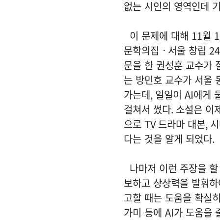
없는 시인의 영역인데 기
이 문제에 대해
11
월
1
문학의집ㆍ서울 창립
24
문을 한 권성훈 교수가
는 방민호 교수가 서울 
가는데
,
일일이
AI
에게 
걸쳐서 썼다
.
소설은 이
으로
TV
드라마 대본
,
시
다는 것을 알게 되었다
.
나마저 이런 주장을 할
보하고 상상력을 발휘
고할 때는 도움을 확실히
가미 등에
AI
가 도움을 