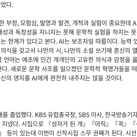
같았다
.
한 부정
,
모험심
,
발명과 발견
,
개척과 실험이 중요한데
A
개성과 독창성을 지니지는 못해 문학적 실험을 하지는 
는 한계가 있다고 본다
. AI
는 보조자일 따름이다
.
능력 
인의식을 갖고서 나만의 시
,
나만의 소설 쓰기에 혼신의 
 언어는 애초에 인간 개개인의 고유한 의식과 감정을 
한다
.
새로운 문학 사조를 일으켰던 문학적 혁명가들을 
자신의 영지를
AI
에게 완전히 내주지는 않을 것이다
.
대를 졸업했다
. KBS
유럽총국장
, SBS
이사
,
한국방송기자
 지냈다
.
시집으로 『성자가 된 개』『아직』『꼭』
 등이 있는데 이번이 신작시집 스무 권째가 된다
.
시선