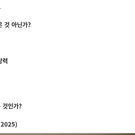
도
온 것 아닌가
?
상력
는 것인가
?
, 2025)