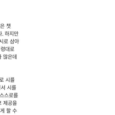
04
은 챗
다
.
하지만
시로 삼아
종합/공지
명령대로
AI 에이전트가 가짜 신분까지
가 많은데
만들었다… ‘대신 일하는
AI’의 보안 경고등
2026-08-06
NEXT
[사건사고] 천안 캠핑카 제조업체서 심야 화재… 건물·차량 8대 태우고 3시간 만에 완진
로 시를
면서 시를
 스스로를
보 제공을
게 할 수