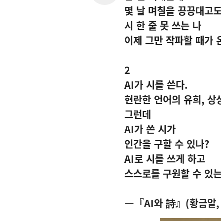
몇 날 며칠을 끙끙대고
시 한 줄 못 쓰는 나
이제 그만 작파할 때가 
2
AI
가 시를 쓴다
.
현란한 언어의 유희
,
상
그런데
AI
가 쓴 시가
인간을 구할 수 있나
?
AI
로 시를 쓰게 하고
스스로를 구원할 수 있
―『
AI
와 詩』
(
황금알