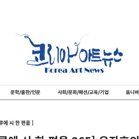
문학/출판/인문
사회/문화/패션/교육/기업
옴니버
루에 시 한 편을 ]