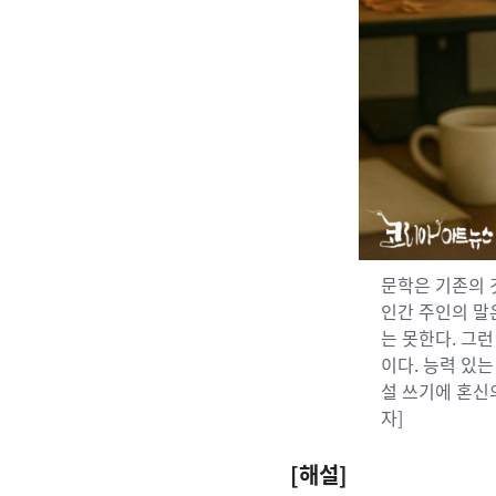
문학은 기존의 
인간 주인의 말
는 못한다
.
그런
이다
.
능력 있는
설 쓰기에 혼신
자]
[
해설
]