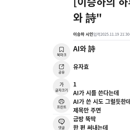
[이승하의 하루
와 詩"
이승하 시인
입력
2025.11.19 21:30
AI
와 詩
북마크
유자효
공유
1
가
글자크기
AI
가 시를 쓴다는데
AI
가 쓴 시도 그럴듯한
프린트
제목만 주면
금방 뚝딱
한 편 써내는데
댓글