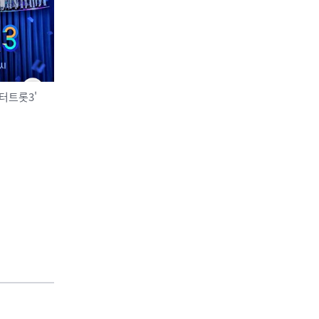
04
터트롯3'
공연/전시/이벤트
‘2026 서울 시각예술 넥스트
100’ 심사위원 위촉…청년예
술 생태계 혁신 프로젝트 본
격화
2026-08-06
NEXT
국산 AI 반도체, 올해 600억 투입… 일상·산업 현장 속 대규모 실증 착수