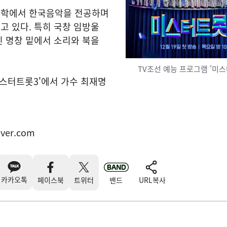
대학에서 한국음악을 전공하며
고 있다. 특히 국창 임방울
 명창 밑에서 소리와 북을
TV조선 예능 프로그램 '미스
미스터트롯3'에서 가수 최재명
aver.com
카카오톡
페이스북
트위터
밴드
URL복사