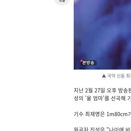
댓글
▲ 국악 신동 최
지난 2월 27일 오후 방
성의 '울 엄마'를 선곡해 
기수 최재명은 1m80cm
원곡자 진성은 "나이에 비