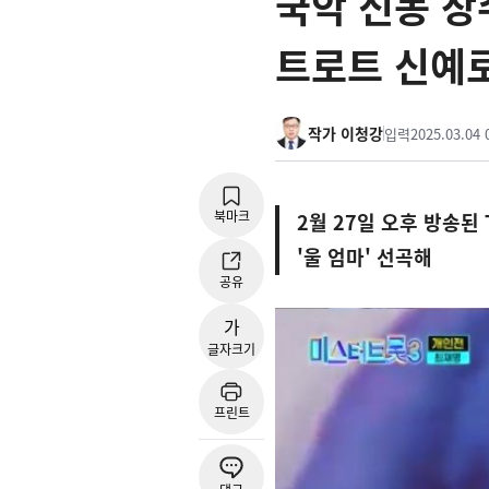
국악 신동 장
트로트 신예
작가 이청강
입력
2025.03.04 
북마크
2월 27일 오후 방송된
'울 엄마' 선곡해
공유
가
글자크기
프린트