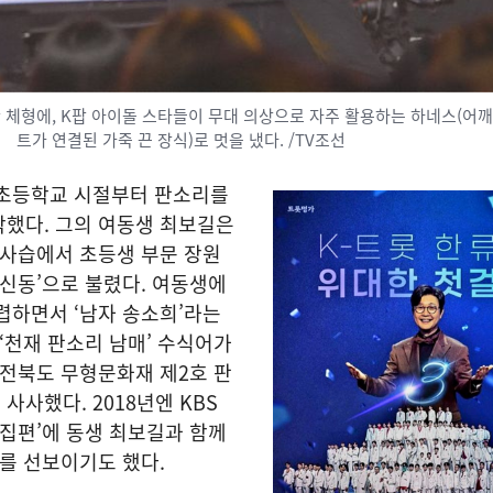
한 체형에, K팝 아이돌 스타들이 무대 의상으로 자주 활용하는 하네스(어깨
트가 연결된 가죽 끈 장식)로 멋을 냈다. /TV조선
 초등학교 시절부터 판소리를
작했다. 그의 여동생 최보길은
대사습에서 초등생 부문 장원
 신동’으로 불렸다. 여동생에
렵하면서 ‘남자 송소희’라는
 ‘천재 판소리 남매’ 수식어가
 전북도 무형문화재 제2호 판
사사했다. 2018년엔 KBS
특집편’에 동생 최보길과 함께
’를 선보이기도 했다.