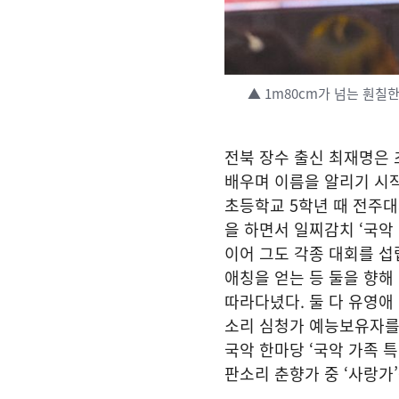
▲ 1m80cm가 넘는 훤칠
전북 장수 출신 최재명은
배우며 이름을 알리기 시
초등학교 5학년 때 전주
을 하면서 일찌감치 ‘국악
이어 그도 각종 대회를 섭
애칭을 얻는 등 둘을 향해
따라다녔다. 둘 다 유영애
소리 심청가 예능보유자를 
국악 한마당 ‘국악 가족 
판소리 춘향가 중 ‘사랑가