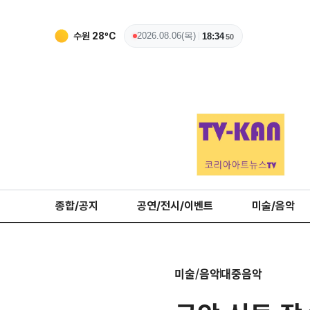
수원
28
ºC
2026.08.06(목)
18:34
51
종합/공지
공연/전시/이벤트
미술/음악
미술/음악
대중음악