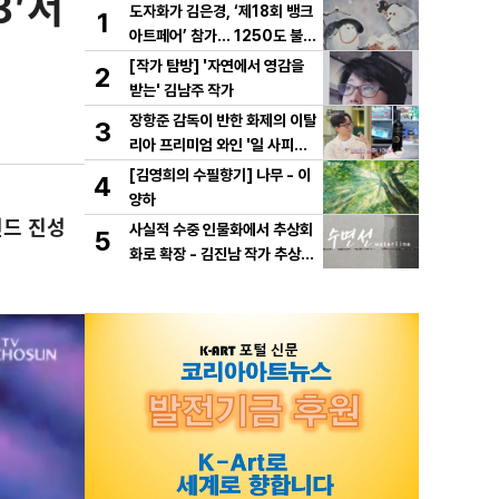
3′서
도자화가 김은경, ‘제18회 뱅크
1
아트페어’ 참가… 1250도 불이
빚은 동화 ‘숲속의 만찬’ 선보여
[작가 탐방] '자연에서 영감을
2
받는' 김남주 작가
장항준 감독이 반한 화제의 이탈
3
리아 프리미엄 와인 '일 사피엔
테', '2026 세계태권도 한마
[김영희의 수필향기] 나무 - 이
4
당' 환영만찬 와인 선정!
양하
전드 진성
사실적 수중 인물화에서 추상회
5
화로 확장 - 김진남 작가 추상
연작 "수면선" 선보인다.