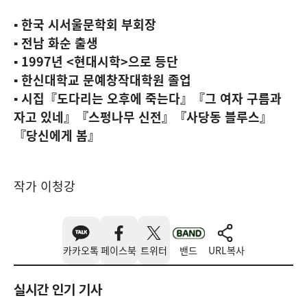
▪︎ 한국 시서울문학회 부회장
▪︎ 전남 화순 출생
▪︎ 1997년 <현대시학>으로 등단
▪︎ 한신대학교 문예창작대학원 졸업
▪︎ 시집『도다리는 오후에 죽는다』『그 여자 구름과
자고 있네』『스펑나무 신전』『사당동 블루스』
『당신에게 봄』
작가 이청강
카카오톡
페이스북
트위터
밴드
URL복사
실시간 인기 기사