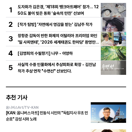
도자화가 김은경, ‘제18회 뱅크아트페어’ 참가… 12
1
50도 불이 빚은 동화 ‘숲속의 만찬’ 선보여
2
[작가 탐방] '자연에서 영감을 받는' 김남주 작가
장항준 감독이 반한 화제의 이탈리아 프리미엄 와인
3
'일 사피엔테', '2026 세계태권도 한마당' 환영만찬
와인 선정!
4
[김영희의 수필향기] 나무 - 이양하
사실적 수중 인물화에서 추상회화로 확장 - 김진남
5
작가 추상 연작 "수면선" 선보인다.
추천 기사
옴니버스Art/TV-KAN
[KAN: 옴니버스 아트] 민동식 시인의 "독립지사 우초 민
순호" 감성 시와 노래