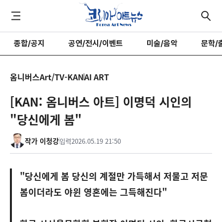
종합/공지
공연/전시/이벤트
미술/음악
문학/
옴니버스Art/TV-KAN
AI ART
[KAN: 옴니버스 아트] 이명덕 시인의
"당신에게 봄"
작가 이청강
입력
2026.05.19 21:50
"당신에게 봄 당신의 계절만 가득해서 저물고 저문
봄이더라도 야윈 영혼에는 그득해진다"