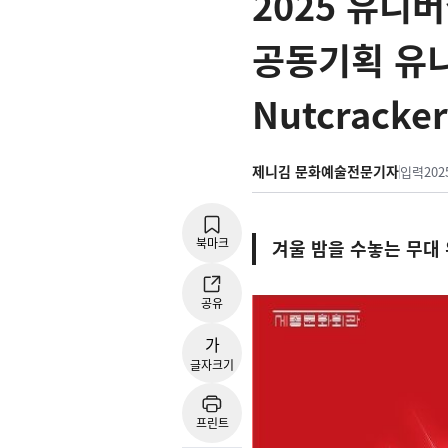
2025 유니
공동기획 유
Nutcracke
제니김 문화예술전문기자
입력
202
북마크
겨울 밤을 수놓는 무대
공유
가
글자크기
프린트