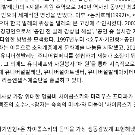
키발레단)의 <지젤> 객원 주역으로
240년 역사상 동양인 
 받으며 세계적인 명성을 얻었다. 이후 <돈키호테(1992)>, 
받으며 한국 발레의 위상을 발레의 본 고장에 각인시켰다. 200
영인으로서 ‘공연 전 발레 감상법 해설’, ‘공연 중 실시간 
 다양한 방법을 모색했다. 1997년부터 <호두까기인형> 공연
라는 이름으로 소외계층에게 문화예술 나눔을 시작했고, 20
유니버설발레단 주니어컴퍼니를 설립하여 재능과 소질이 
 그 외에도 유니세프와 자원봉사 ‘애 원’을 통해 지속적으
현재 유니버설발레단, 유니버설아트센터, 유니버설발레아카데
 리틀엔젤스예술단을 총괄하고 있다.
역사상 가장 위대한 명콤비 차이콥스키와 마리우스 프티파가
조의 호수>, <잠자는 숲속의 미녀>와 더불어 ‘차이콥스키 
기인형>은 차이콥스키의 음악을 가장 생동감있게 표현해냈