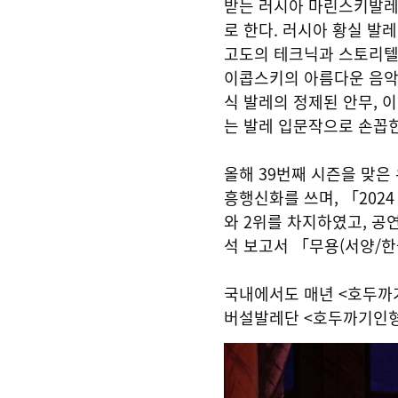
받는 러시아 마린스키발레단의 
로 한다. 러시아 황실 발
고도의 테크닉과 스토리텔
이콥스키의 아름다운 음악
식 발레의 정제된 안무, 
는 발레 입문작으로 손꼽힌
올해 39번째 시즌을 맞은
흥행신화를 쓰며, 「2024
와 2위를 차지하였고, 공
석 보고서 「무용(서양/한
국내에서도 매년 <호두까
버설발레단 <호두까기인형