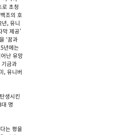
04
최초로
초청
<백조의 호
2년, 유니
자막 제공’
을 ‘꿈과
공연/전시/이벤트
15년에는
금호미술관, 박혜수 개인전
뛰어난 유망
《사람들은 진실에 관심이 없
로 기금과
다》
미, 유니버
2026-08-08
NEXT
충북도, 무형유산 보유자 인정·신규 종목 지정 예고
 탄생시킨
3대 명
다는 평을