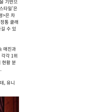
전을 기반으
 스타일’은
형>은 차
 정통 클래
길 수 있
속 매진과
 각각 1위
 현황 분
.
데,
유니