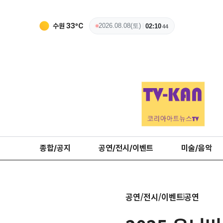
수원
33
ºC
2026.08.08(토)
02:10
46
종합/공지
공연/전시/이벤트
미술/음악
공연/전시/이벤트
공연