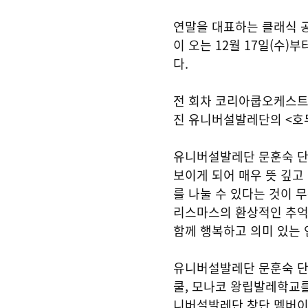
연말을 대표하는 클래식 
이 오는 12월 17일(수
다.
전 회차 코리아쿱오케스트
진 유니버설발레단의 <호
유니버설발레단 문훈숙 단
보이게 되어 매우 뜻 깊고
를 나눌 수 있다는 것이 
리스마스의 환상적인 추억
함께 행복하고 의미 있는 
유니버설발레단 문훈숙 
쿨, 모나코 왕립발레학교를
니버설발레단 창단 멤버이