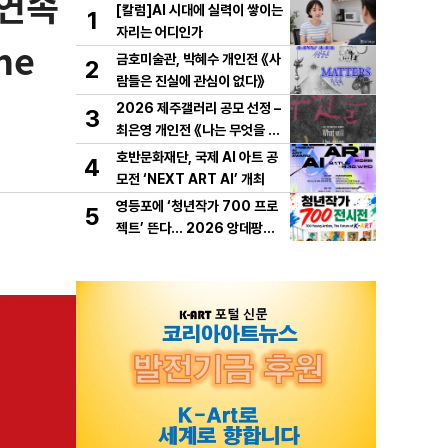
 연속
[칼럼]AI 시대에 실력이 쌓이는
1
자리는 어디인가
he
금호미술관, 박혜수 개인전 《사
2
람들은 진실에 관심이 없다》
2026 제주갤러리 공모 선정 –
3
최은영 개인전 《나는 무엇을 하
다 죽을까》 개최
호반문화재단, 국제 AI 아트 공
4
모전 ‘NEXT ART AI’ 개최
영등포에 ‘청년작가 700 프로
5
젝트’ 뜬다… 2026 앙데팡당K
OREA, 10월 개막