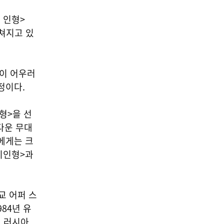
 인형>
펼쳐지고 있
이 어우러
정이다.
형>을 선
다운 무대
에게는 크
기인형>과
교 어퍼 스
84년 유
년 러시아