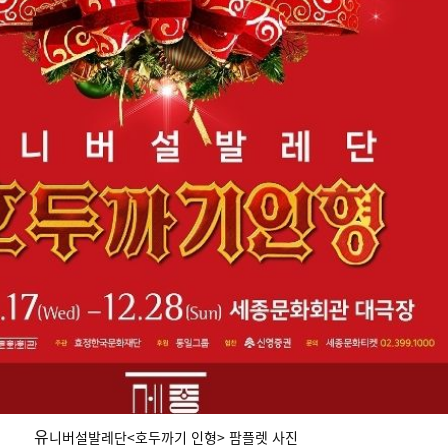
유
니버설발레단<호두까기 인형> 팜플렛 사진