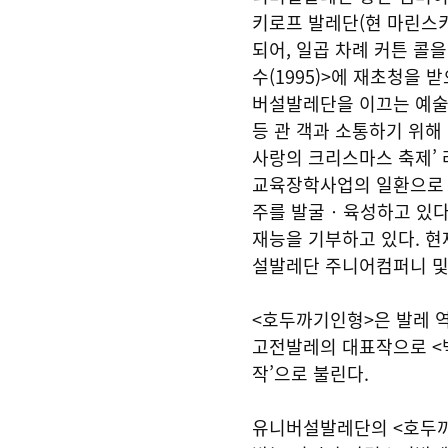
키로프 발레단(현 마린스
되어, 일곱 차례 커튼 콜을
수(1995)>에 재초청을 
버설발레단을 이끄는 예술경
등 관 객과 소통하기 위해
사랑의 크리스마스 축제’ 
교육장학사업의 일환으로 
주를 발굴‧육성하고 있다.
재능을 기부하고 있다. 
설발레단 주니어컴퍼니 및
<호두까기인형>은 발레 
고전발레의 대표작으로 <백
작’으로 불린다.
유니버설발레단의 <호두까