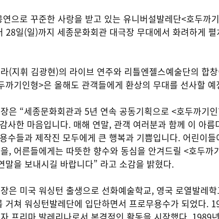
공연으로 꾸준한 사랑을 받고 있는 유니버설발레단<호두까기
)부터 28일(일)까지 세종문화회관 대극장 무대에서 화려하게 
라(지휘 김광현)의 라이브 연주와 리틀엔젤스예술단의 합창
두까기인형>은 올해도 관객들에게 환상의 무대를 선사할 예
장은 “세종문화회관과 5년 연속 공동기획으로 <호두까기인
 감사한 마음입니다. 매해 연말, 관객 여러분과 함께 이 아름
무용수들과 제작진 모두에게 큰 행복과 기쁨입니다. 어린이들
을, 어른들에게는 따뜻한 향수와 동심을 안겨드릴 <호두까
연말을 보내시길 바랍니다” 라고 소감을 밝혔다.
단장은
미국 워싱턴 출생으로 선화예술학교, 영국 로열발레학
 거쳐 워싱턴발레단에 입단하면서 프로무용수가 되었다. 19
자 프리마 발레리나로서 본격적인 활동을 시작했다. 1989