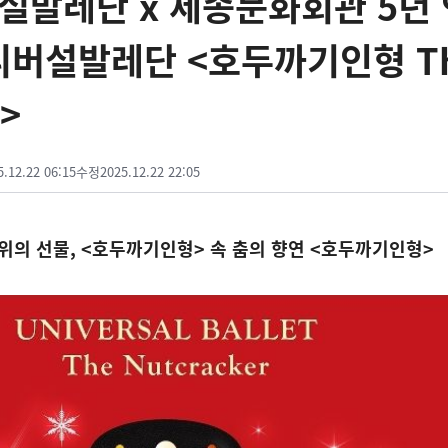
버설발레단 x 세종문화회관 5년
니버설발레단 <호두까기인형 T
r>
5.12.22 06:15
수정
2025.12.22 22:05
 위의 선물, <호두까기인형> 속 춤의 향연 <호두까기인형>