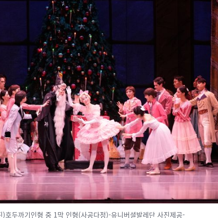
진)호두까기인형 중 1막 인형(사공다정)-유니버셜발레단 사진제공-