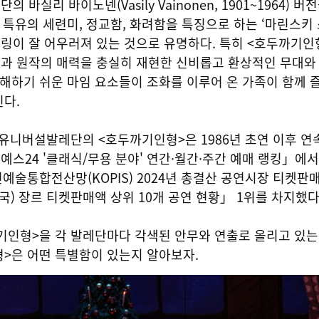
바실리 바이노넨(Vasily Vainonen, 1901~1964) 버
레 특유의 세련미, 정교함, 화려함을 특징으로 하는 ‘마린스키
링이 잘 어우러져 있는 것으로 유명하다. 특히 <호두까기인
과 원작의 매력을 충실히 재현한 신비롭고 환상적인 무대와
이해하기 쉬운 마임 요소들이 조화를 이루어 온 가족이 함께 즐
다.
 유니버설발레단의 <호두까기인형>은 1986년 초연 이후 연
 예스24 '클래식/무용 분야' 연간·월간·주간 예매 랭킹」에서
연예술통합전산망(KOPIS) 2024년 총결산 공연시장 티켓판매
국) 장르 티켓판매액 상위 10개 공연 현황」 1위를 차지했다
기인형>을 각 발레단마다 각색된 안무와 연출로 올리고 있는
>은 어떤 특별함이 있는지 알아보자.