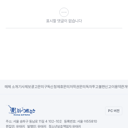
표시할 댓글이 없습니다
매체 소개
기사제보
광고문의
구독신청
제휴문의
저작권문의
독자투고
불편신고
이용약관
개
PC 버전
주소:
서울 송파구 동남로 11길 4 102-102
등록번호:
서울 아55810
편집인:
유태귀
발행인:
유태귀
청소년보호책임자:
유태귀