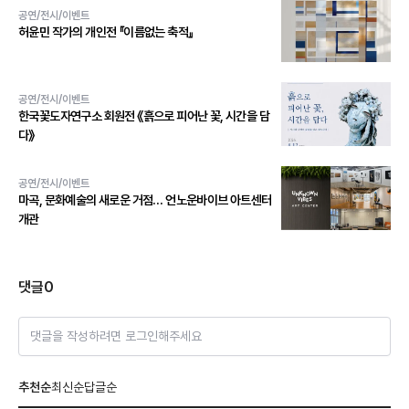
공연/전시/이벤트
허윤민 작가의 개인전 『이름없는 축적』
공연/전시/이벤트
한국꽃도자연구소 회원전 《흙으로 피어난 꽃, 시간을 담
다》
공연/전시/이벤트
마곡, 문화예술의 새로운 거점… 언노운바이브 아트센터
개관
댓글
0
댓글을 작성하려면 로그인해주세요
추천순
최신순
답글순