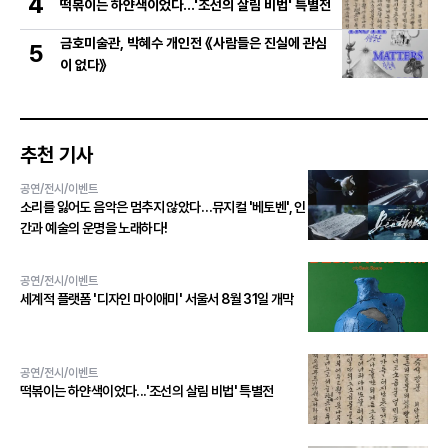
4
떡볶이는 하얀색이었다...'조선의 살림 비법' 특별전
금호미술관, 박혜수 개인전 《사람들은 진실에 관심
5
이 없다》
추천 기사
공연/전시/이벤트
소리를 잃어도 음악은 멈추지 않았다…뮤지컬 '베토벤', 인
간과 예술의 운명을 노래하다!
공연/전시/이벤트
세계적 플랫폼 '디자인 마이애미' 서울서 8월 31일 개막
공연/전시/이벤트
떡볶이는 하얀색이었다...'조선의 살림 비법' 특별전