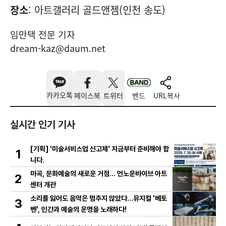
장소
: 아트갤러리 골드앤젬(인천 송도)
임만택 전문 기자
dream-kaz@daum.net
카카오톡
페이스북
트위터
밴드
URL복사
실시간 인기 기사
[기획] '미술서비스업 신고제' 지금부터 준비해야 합
1
니다.
마곡, 문화예술의 새로운 거점… 언노운바이브 아트
2
센터 개관
소리를 잃어도 음악은 멈추지 않았다…뮤지컬 '베토
3
벤', 인간과 예술의 운명을 노래하다!