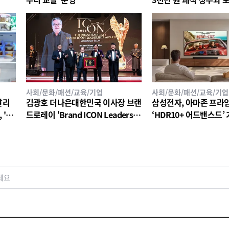
세계로 ‘국제교류’사업
사회/문화/패션/교육/기업
사회/문화/패션/교육/기업
탈리
김광호 더나은대한민국 이사장 브랜
삼성전자, 아마존 프라
'20
드로레이 'Brand ICON Leadershi
‘HDR10+ 어드밴스드’
찬 와
p Award 2026 – Visionary ICON'
수상
세요