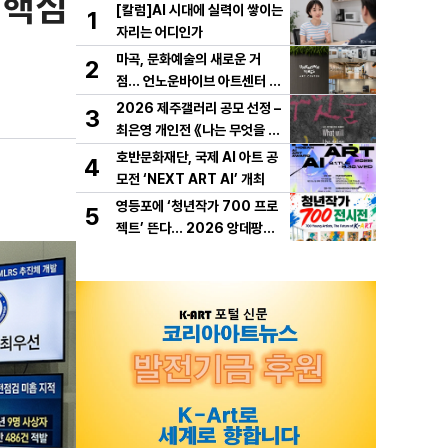
 핵심
[칼럼]AI 시대에 실력이 쌓이는
1
자리는 어디인가
마곡, 문화예술의 새로운 거
2
점… 언노운바이브 아트센터 개
관
2026 제주갤러리 공모 선정 –
3
최은영 개인전 《나는 무엇을 하
다 죽을까》 개최
호반문화재단, 국제 AI 아트 공
4
모전 ‘NEXT ART AI’ 개최
영등포에 ‘청년작가 700 프로
5
젝트’ 뜬다… 2026 앙데팡당K
OREA, 10월 개막