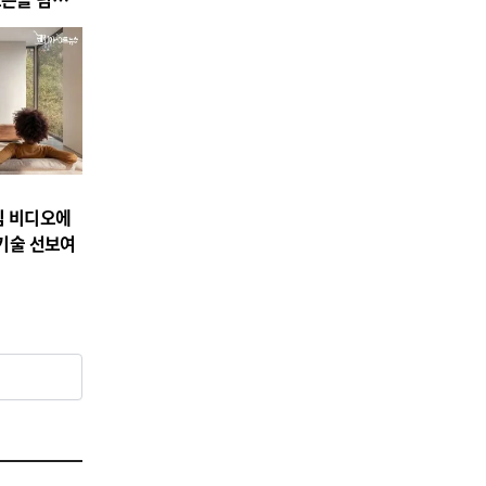
04
 후원
공연/전시/이벤트
2026 제주갤러리 공모 선정
임 비디오에
– 최은영 개인전 《나는 무엇
 기술 선보여
을 하다 죽을까》 개최
2026-08-08
NEXT
축구장 13개 크기 "잠실 전시컨벤션센터 " 조성 본격화