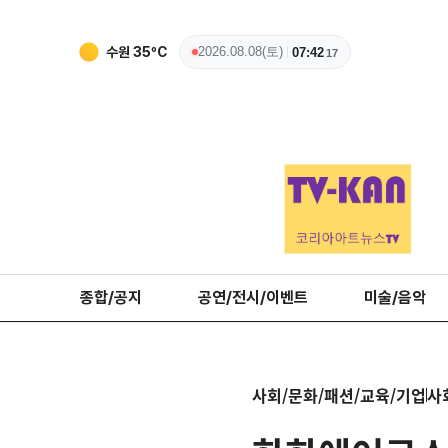
수원
35
ºC
2026.08.08(토)
07:42
18
종합/공지
공연/전시/이벤트
미술/음악
사회/문화/패션/교육/기업
사