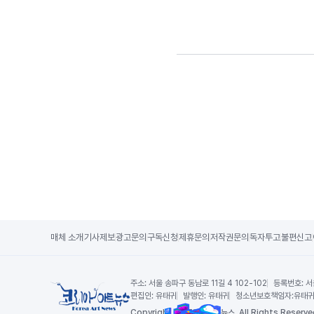
매체 소개
기사제보
광고문의
구독신청
제휴문의
저작권문의
독자투고
불편신고
주소:
서울 송파구 동남로 11길 4 102-102
등록번호:
서
편집인:
유태귀
발행인:
유태귀
청소년보호책임자:
유태
Copy
right by 코리아아트뉴스,
All Rights Reserve