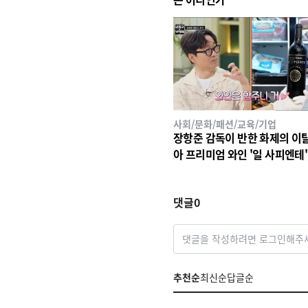
사회/문화/패션/교육/기업
장항준 감독이 반한 화제의 이
아 프리미엄 와인 '일 사피엔테', 
26 세계태권도 한마당' 환영만
인 선정!
댓글
0
댓글을 작성하려면 로그인해주
추천순
최신순
답글순