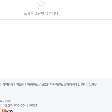
표시할 댓글이 없습니다
이용약관
개인정보처리방침
청소년보호정책
저작권보호정책
이메일무단수집거부
울 아55810
귀
대표전화:
010-3542-5521
RSS
d.