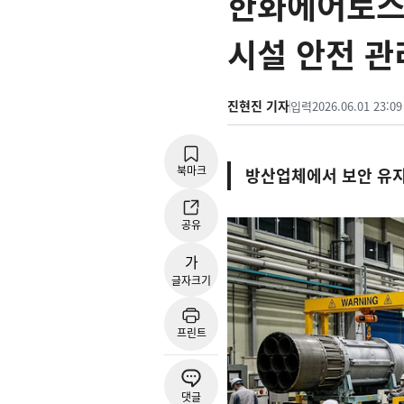
한화에어로스
시설 안전 관
진현진 기자
입력
2026.06.01 23:09
북마크
방산업체에서 보안 유지
공유
가
글자크기
프린트
댓글