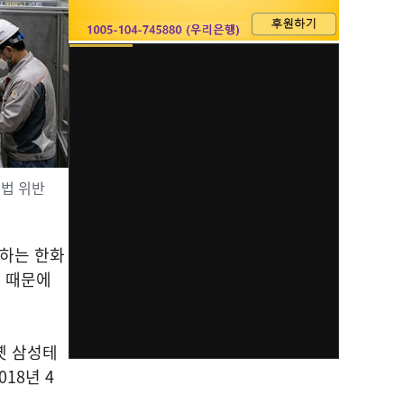
 법 위반
행하는 한화
 때문에
옛 삼성테
18년 4