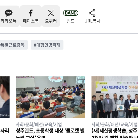
카카오톡
페이스북
트위터
밴드
URL복사
#
특별근로감독
#
대형인명피해
사회/문화/패션/교육/기업
사회/문화/패션/교육/기업
 자리
청주랜드, 초등학생 대상 ‘물로켓 별
(재)제산평생학습, 청
누리 교실’ 운영
3천만 원 쾌척 청주와 