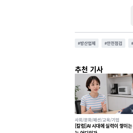
#
방산업체
#
안전점검
추천 기사
사회/문화/패션/교육/기업
[칼럼]AI 시대에 실력이 쌓이는
는 어디인가