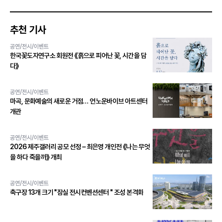
추천 기사
공연/전시/이벤트
한국꽃도자연구소 회원전 《흙으로 피어난 꽃, 시간을 담
다》
공연/전시/이벤트
마곡, 문화예술의 새로운 거점… 언노운바이브 아트센터
개관
공연/전시/이벤트
2026 제주갤러리 공모 선정 – 최은영 개인전 《나는 무엇
을 하다 죽을까》 개최
공연/전시/이벤트
축구장 13개 크기 "잠실 전시컨벤션센터 " 조성 본격화