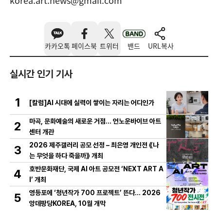
korea.art.news@gmail.com
카카오톡
페이스북
트위터
밴드
URL복사
실시간 인기 기사
1
[칼럼]AI 시대에 실력이 쌓이는 자리는 어디인가
마곡, 문화예술의 새로운 거점… 언노운바이브 아트
2
센터 개관
2026 제주갤러리 공모 선정 – 최은영 개인전 《나
3
는 무엇을 하다 죽을까》 개최
호반문화재단, 국제 AI 아트 공모전 ‘NEXT ART A
4
I’ 개최
영등포에 ‘청년작가 700 프로젝트’ 뜬다… 2026
5
앙데팡당KOREA, 10월 개막