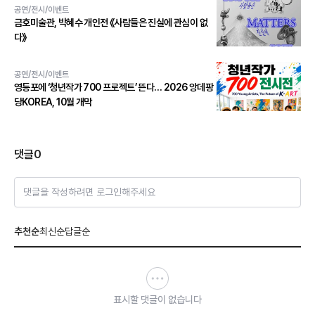
공연/전시/이벤트
금호미술관, 박혜수 개인전 《사람들은 진실에 관심이 없
다》
공연/전시/이벤트
영등포에 ‘청년작가 700 프로젝트’ 뜬다… 2026 앙데팡
당KOREA, 10월 개막
댓글
0
댓글을 작성하려면 로그인해주세요
추천순
최신순
답글순
표시할 댓글이 없습니다