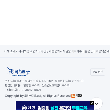
매체 소개
기사제보
광고문의
구독신청
제휴문의
저작권문의
독자투고
불편신고
이용약관
개
PC 버전
주소:
서울 송파구 동남로 11길 4 102-102
등록번호:
서울 아55810
편집인:
유태귀
발행인:
유태귀
청소년보호책임자:
유태귀
대표전화:
010-3542-5521
RSS
Copy
right by 코리아아트뉴스,
All Rights Reserved.