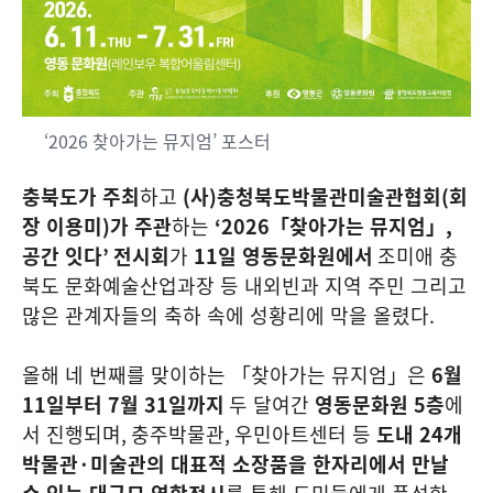
‘2026 찾아가는 뮤지엄’ 포스터
충북도가 주최
하고
(
사
)
충청북도박물관미술관협회
(
회
장 이용미
)
가 주관
하는
‘2026
「찾아가는 뮤지엄」
,
공간 잇다
’
전시회
가
11
일 영동문화원에서
조미애 충
북도 문화예술산업과장 등 내외빈과 지역 주민 그리고
많은 관계자들의 축하 속에 성황리에 막을 올렸다
.
올해 네 번째를 맞이하는 「찾아가는 뮤지엄」은
6
월
11
일부터
7
월
31
일까지
두 달여간
영동문화원
5
층
에
서 진행되며
,
충주박물관
,
우민아트센터 등
도내
24
개
박물관
·
미술관의 대표적 소장품을 한자리에서 만날