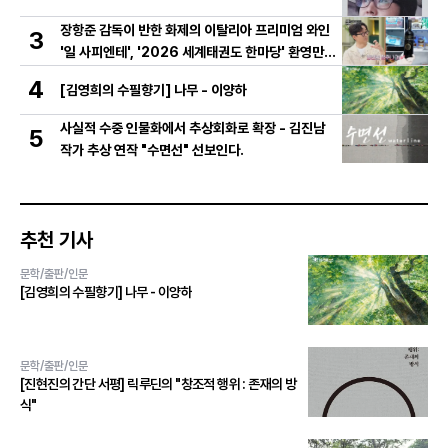
장항준 감독이 반한 화제의 이탈리아 프리미엄 와인
3
'일 사피엔테', '2026 세계태권도 한마당' 환영만찬
와인 선정!
4
[김영희의 수필향기] 나무 - 이양하
사실적 수중 인물화에서 추상회화로 확장 - 김진남
5
작가 추상 연작 "수면선" 선보인다.
추천 기사
문학/출판/인문
[김영희의 수필향기] 나무 - 이양하
문학/출판/인문
[진현진의 간단 서평] 릭루딘의 "창조적 행위 : 존재의 방
식"