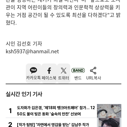
관이 지역 어린이들의 창의력과 인문학적 상상력을 키
우는 거점 공간이 될 수 있도록 최선을 다하겠다
”
고 밝
혔다
.
시인 김선호 기자
ksh5937@hanmail.net
카카오톡
페이스북
트위터
밴드
URL복사
실시간 인기 기사
도자화가 김은경, ‘제18회 뱅크아트페어’ 참가… 12
1
50도 불이 빚은 동화 ‘숲속의 만찬’ 선보여
2
[작가 탐방] '자연에서 영감을 받는' 김남주 작가