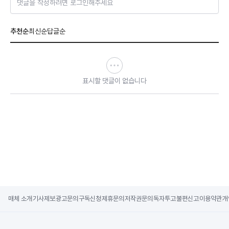
댓글을 작성하려면 로그인해주세요
추천순
최신순
답글순
표시할 댓글이 없습니다
매체 소개
기사제보
광고문의
구독신청
제휴문의
저작권문의
독자투고
불편신고
이용약관
개