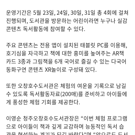
운영기간은
5
월
23
일
, 24
일
, 30
일
, 31
일 총
4
회에 걸쳐
진행되며
,
도서관을 방문하는 어린이라면 누구나 실감
콘텐츠 독서활동에 참여할 수 있다
.
주요 콘텐츠는 전용 앱이 설치된 태블릿
PC
를 이용해
,
호기심을 자극하고 책에 대한 흥미를 높여주는
AR
책
카드
3
종과 그림책을
6
개 국어로 즐길 수 있는 다국어
동화구연 콘텐츠
XR
놀이로 구성돼 있다
.
또한 오창호수도서관은 체험의 여운을 기록으로 남길
수 있도록 독서활동자료
(200
매
)
를 준비하고 아이들에
게 풍성한 체험 기회를 제공한다
.
이영순 청주오창호수도서관장은
“
이번 체험 프로그램
으로 아이들이 책과 깊게 교감하며 능동적인 독서 습
관을 형성하는 계기가 되길 바란다
”
며
“
앞으로도 도서