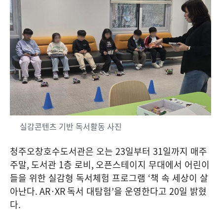
실감콘텐츠 기반 독서활동 사진
청주오창호수도서관은 오는
23
일부터
31
일까지 매주
주말
,
도서관
1
층 로비
,
오픈스테이지 무대에서 어린이
들을 위한 실감형 독서체험 프로그램
‘
책 속 세상이 살
아난다
. AR·XR
독서 대탐험
’
을 운영한다고
20
일 밝혔
다
.