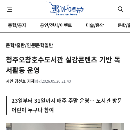
종합/공지
공연/전시/이벤트
미술/음악
문학/
문학/출판/인문
문학일반
청주오창호수도서관 실감콘텐츠 기반 독
서활동 운영
시인 김선호 기자
입력
2026.05.20 21:40
23일부터 31일까지 매주 주말 운영… 도서관 방문
어린이 누구나 참여