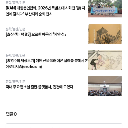
문학/출판/인문
[KAN] 대한문인협회, 2026년 특별초대 시화전 "詩 자
연에 걸리다" 부산지회 순회 전시
문학/출판/인문
[효산 책다락 83] 오르한 파묵의 『하얀 성』
문학/출판/인문
[홍영수의 세상보기] 혜원 신윤복과 에곤 실레를 통해서 본
에로티시즘(eroticism)
문학/출판/인문
국내 주요 웹소설 출판·플랫폼사, 진천에 모였다
댓글
0