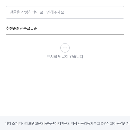
댓글을 작성하려면 로그인해주세요
추천순
최신순
답글순
표시할 댓글이 없습니다
매체 소개
기사제보
광고문의
구독신청
제휴문의
저작권문의
독자투고
불편신고
이용약관
개