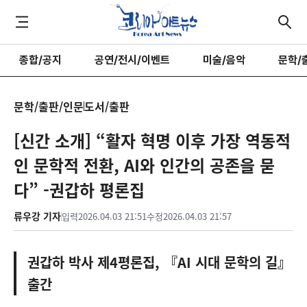
종합/공지
공연/전시/이벤트
미술/음악
문학/
문학/출판/인문
도서/출판
[신간 소개] “활자 혁명 이후 가장 역동적
인 문학적 전환, AI와 인간의 공존을 묻
다” -권갑하 평론집
류우강 기자
입력
2026.04.03 21:51
수정
2026.04.03 21:57
권갑하 박사 제4평론집, 『AI 시대 문학의 길』
출간