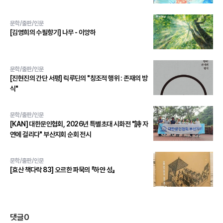
문학/출판/인문
[김영희의 수필향기] 나무 - 이양하
문학/출판/인문
[진현진의 간단 서평] 릭루딘의 "창조적 행위 : 존재의 방
식"
문학/출판/인문
[KAN] 대한문인협회, 2026년 특별초대 시화전 "詩 자
연에 걸리다" 부산지회 순회 전시
문학/출판/인문
[효산 책다락 83] 오르한 파묵의 『하얀 성』
댓글
0