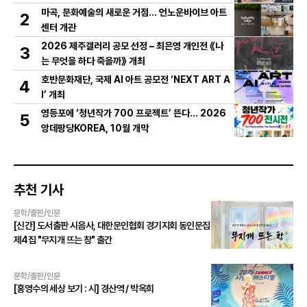
마곡, 문화예술의 새로운 거점… 언노운바이브 아트
2
센터 개관
2026 제주갤러리 공모 선정 – 최은영 개인전 《나
3
는 무엇을 하다 죽을까》 개최
호반문화재단, 국제 AI 아트 공모전 ‘NEXT ART A
4
I’ 개최
영등포에 ‘청년작가 700 프로젝트’ 뜬다… 2026
5
앙데팡당KOREA, 10월 개막
추천 기사
문학/출판/인문
[신간] 도서출판 시음사, 대한문인협회 경기지회 동인문집
제4집 "무지개 뜨는 창" 출간
문학/출판/인문
[홍영수의 세상 보기 : 시] 경산역 / 박옥희