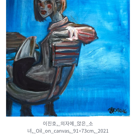
이진호,_의자에_앉은_소
녀,_Oil_on_canvas,_91×73cm,_2021