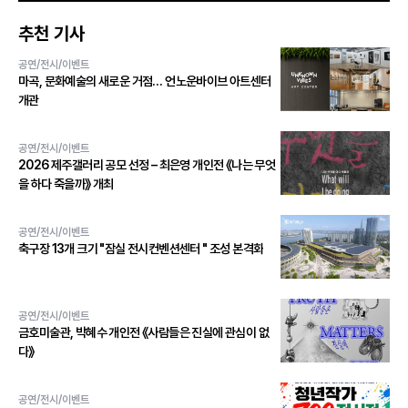
추천 기사
공연/전시/이벤트
마곡, 문화예술의 새로운 거점… 언노운바이브 아트센터
개관
공연/전시/이벤트
2026 제주갤러리 공모 선정 – 최은영 개인전 《나는 무엇
을 하다 죽을까》 개최
공연/전시/이벤트
축구장 13개 크기 "잠실 전시컨벤션센터 " 조성 본격화
공연/전시/이벤트
금호미술관, 박혜수 개인전 《사람들은 진실에 관심이 없
다》
공연/전시/이벤트