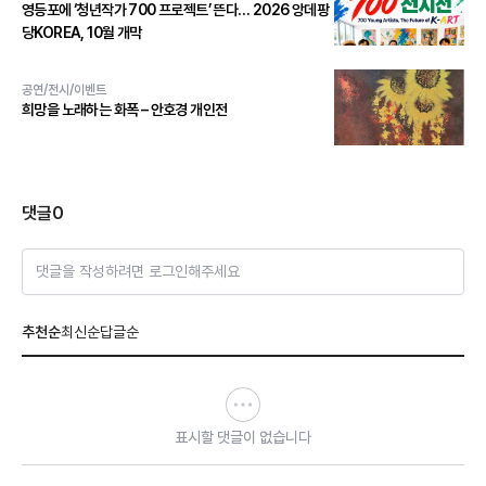
영등포에 ‘청년작가 700 프로젝트’ 뜬다… 2026 앙데팡
당KOREA, 10월 개막
공연/전시/이벤트
희망을 노래하는 화폭 – 안호경 개인전
댓글
0
댓글을 작성하려면 로그인해주세요
추천순
최신순
답글순
표시할 댓글이 없습니다