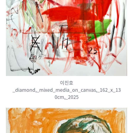
이진호
_diamond,_mixed_media_on_canvas,_162_x_13
0cm,_2025