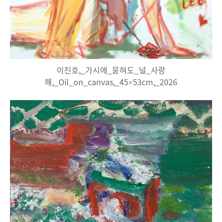
이진호,_가시에_묻혀도_널_사랑
해,_Oil_on_canvas,_45×53cm,_2026