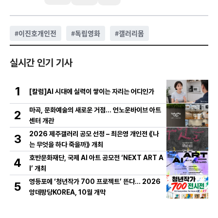
#
이진호개인전
#
독립영화
#
갤러리몸
실시간 인기 기사
1
[칼럼]AI 시대에 실력이 쌓이는 자리는 어디인가
마곡, 문화예술의 새로운 거점… 언노운바이브 아트
2
센터 개관
2026 제주갤러리 공모 선정 – 최은영 개인전 《나
3
는 무엇을 하다 죽을까》 개최
호반문화재단, 국제 AI 아트 공모전 ‘NEXT ART A
4
I’ 개최
영등포에 ‘청년작가 700 프로젝트’ 뜬다… 2026
5
앙데팡당KOREA, 10월 개막