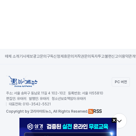
매체 소개
기사제보
광고문의
구독신청
제휴문의
저작권문의
독자투고
불편신고
이용약관
개
PC 버전
주소:
서울 송파구 동남로 11길 4 102-102
등록번호:
서울 아55810
편집인:
유태귀
발행인:
유태귀
청소년보호책임자:
유태귀
대표전화:
010-3542-5521
RSS
Copy
right by 코리아아트뉴스,
All Rights Reserved.