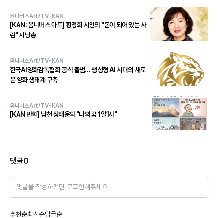
옴니버스Art/TV-KAN
[KAN: 옴니버스 아트] 황정희 시인의 "봄이 되어 있는 사
람" 시낭송
옴니버스Art/TV-KAN
한국AI영화감독협회 공식 출범… 생성형 AI 시대의 새로
운 영화 생태계 구축
옴니버스Art/TV-KAN
[KAN 만화] 남천 정태운의 "나의 꿈 1일1시"
댓글
0
댓글을 작성하려면 로그인해주세요
추천순
최신순
답글순