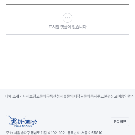
표시할 댓글이 없습니다
매체 소개
기사제보
광고문의
구독신청
제휴문의
저작권문의
독자투고
불편신고
이용약관
개
PC 버전
주소:
서울 송파구 동남로 11길 4 102-102
등록번호:
서울 아55810