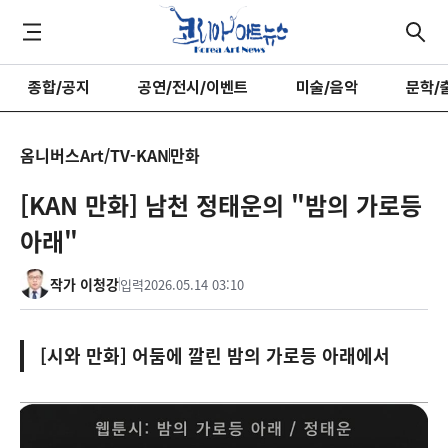
종합/공지
공연/전시/이벤트
미술/음악
문학/
옴니버스Art/TV-KAN
만화
[KAN 만화] 남천 정태운의 "밤의 가로등
아래"
작가 이청강
입력
2026.05.14 03:10
[시와 만화] 어둠에 깔린 밤의 가로등 아래에서