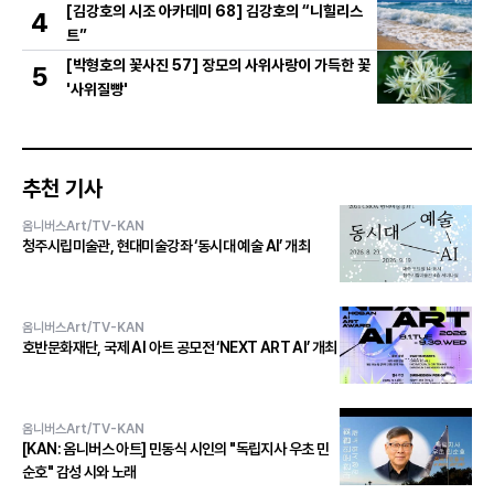
[김강호의 시조 아카데미 68] 김강호의 “니힐리스
4
트”
[박형호의 꽃사진 57] 장모의 사위사랑이 가득한 꽃
5
'사위질빵'
추천 기사
옴니버스Art/TV-KAN
청주시립미술관, 현대미술강좌 ‘동시대 예술 AI’ 개최
옴니버스Art/TV-KAN
호반문화재단, 국제 AI 아트 공모전 ‘NEXT ART AI’ 개최
옴니버스Art/TV-KAN
[KAN: 옴니버스 아트] 민동식 시인의 "독립지사 우초 민
순호" 감성 시와 노래