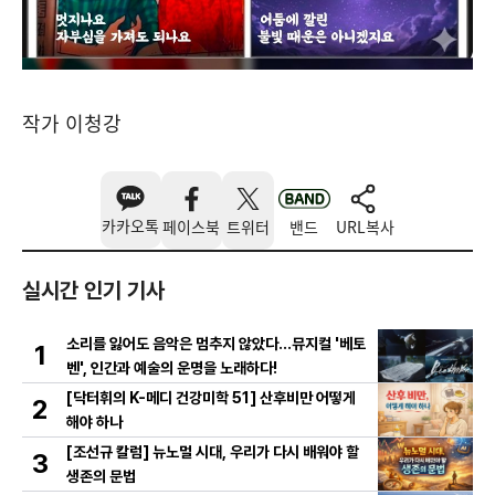
작가 이청강
카카오톡
페이스북
트위터
밴드
URL복사
실시간 인기 기사
소리를 잃어도 음악은 멈추지 않았다…뮤지컬 '베토
1
벤', 인간과 예술의 운명을 노래하다!
[닥터휘의 K-메디 건강미학 51] 산후비만 어떻게
2
해야 하나
[조선규 칼럼] 뉴노멀 시대, 우리가 다시 배워야 할
3
생존의 문법