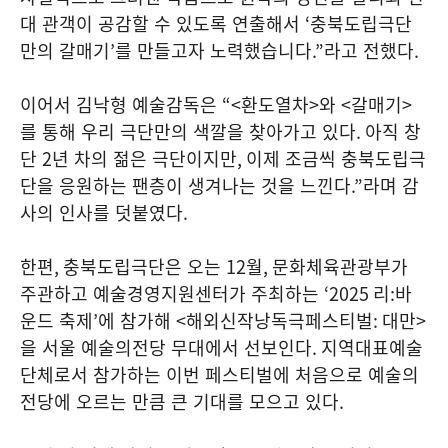
대 관객이 공감할 수 있도록 연출해서
‘
충북도립극단
만의 갈매기
’
를 만들고자 노력했습니다
.”
라고 전했다
.
이어서 김낙형 예술감독은
“<
환도열차
>
와
<
갈매기
>
를 통해 우리 극단만의 색깔을 찾아가고 있다
.
아직 창
단
2
년 차의 젊은 극단이지만
,
이제 조금씩 충북도립극
단을 응원하는 팬층이 생겨나는 것을 느낀다
.”
라며 감
사의 인사를 덧붙였다
.
한편
,
충북도립극단은 오는
12
월
,
문화체육관광부가
주관하고 예술경영지원센터가 주최하는
‘2025
리
:
바
운드 축제
’
에 참가해
<
해외신작낭독극페스티벌
:
대만
>
을 서울 예술의전당 무대에서 선보인다
.
지역대표예술
단체로서 참가하는 이번 페스티벌에 처음으로 예술의
전당에 오르는 만큼 큰 기대를 모으고 있다
.