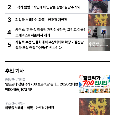
2
[작가 탐방] '자연에서 영감을 받는' 김남주 작가
3
희망을 노래하는 화폭 – 안호경 개인전
카우스, 한국 첫 미술관 개인전 《친구, 그리고 이웃》
4
스페이스K 서울에서 개최
사실적 수중 인물화에서 추상회화로 확장 - 김진남
5
작가 추상 연작 "수면선" 선보인다.
추천 기사
공연/전시/이벤트
영등포에 ‘청년작가 700 프로젝트’ 뜬다… 2026 앙데팡
당KOREA, 10월 개막
공연/전시/이벤트
희망을 노래하는 화폭 – 안호경 개인전