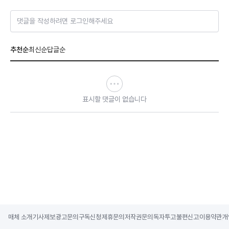
댓글을 작성하려면 로그인해주세요
추천순
최신순
답글순
표시할 댓글이 없습니다
매체 소개
기사제보
광고문의
구독신청
제휴문의
저작권문의
독자투고
불편신고
이용약관
개