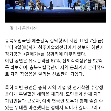
갈매기 공연사진
충북도립극단
(
예술감독 김낙형
)
이 지난
11
월
7
일
(
금
)
부터
8
일
(
토
)
까지 청주예술의전당에서 선보인 하반기
정기공연
<
갈매기
>
를 성황리에 마무리했다
.
이번 공연은 유료관객율
67%,
전체객석점유율
92%
를 확보하며
,
충북도립극단이 지역 문화계에 본격적으
로 자리 잡았음을 알리는 신호탄이 되었다
.
특히 이번 공연은 충북 지역 기업 및 연기학원 수강생
들에게 특별할인 혜택을 제공해
,
도민들과 함께 지역
기업인들과 근로자
,
예비 연극인 모두가 함께 즐길 수
있는 무대를 마련했다는 점에서 의미가 깊다
.
그리고