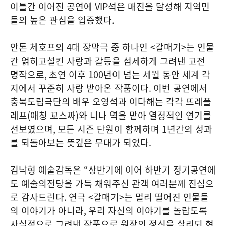
이틀간 이어진 공연에
VIP
석은 매진을 달성해 지역민
들의 높은 관심을 입증했다
.
안톤 체호프의
4
대 장막극 중 하나인
<
갈매기
>
는 인물
간 얽히고설킨 사랑과 갈등을 섬세하게 그려낸 고전
명작으로
,
초연 이후
100
년이 넘는 세월 동안 세계 각
지에서 꾸준히 사랑 받아온 작품이다
.
이번 공연에서
충북도립극단의 배우 오영석과 이다해는 각각 뜨레플
레프
(
애칭 꼬스짜
)
와 니나 역을 맡아 열정적인 연기를
선보였으며
,
모든 시즌 단원이 함께하며
1
년간의 성과
를 되돌아보는 뜻깊은 무대가 되었다
.
김낙형 예술감독은
“
상반기에 이어 하반기 정기공연에
도 예술의전당을 가득 채워주신 관객 여러분께 진심으
로 감사드린다
.
연극
<
갈매기
>
는 멀리 떨어진 인물들
의 이야기가 아니라
,
우리 자신의 이야기를 놀랍도록
사실적으로 그려낸 작품으로 원작의 정신을 살리되 현