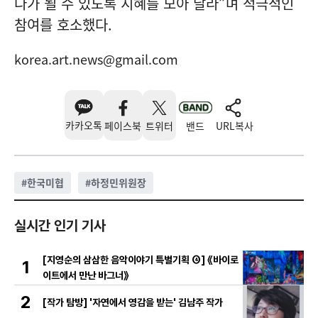
나가 될 수 있도록 지혜를 모아 달라”며 적극적인
참여를 호소했다.
korea.art.news@gmail.com
카카오톡
페이스북
트위터
밴드
URL복사
#
한국미협
#
하정민위원장
실시간 인기 기사
[지영순의 삼삼한 음악이야기 특별기획 ④] 《바이로
1
이트에서 만난 바그너》
2
[작가 탐방] '자연에서 영감을 받는' 김남주 작가