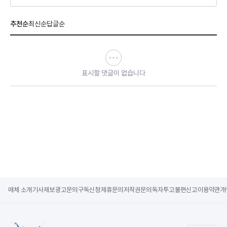
추천순
최신순
답글순
표시할 댓글이 없습니다
매체 소개
기사제보
광고문의
구독신청
제휴문의
저작권문의
독자투고
불편신고
이용약관
개