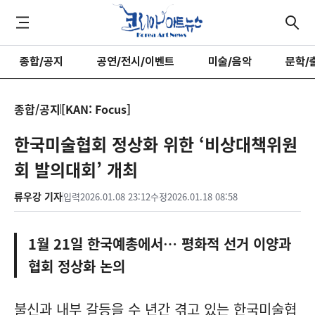
종합/공지
공연/전시/이벤트
미술/음악
문학/
종합/공지
[KAN: Focus]
한국미술협회 정상화 위한 ‘비상대책위원
회 발의대회’ 개최
류우강 기자
입력
2026.01.08 23:12
수정
2026.01.18 08:58
1월 21일 한국예총에서… 평화적 선거 이양과
협회 정상화 논의
불신과 내부 갈등을 수 년간 겪고 있는 한국미술협