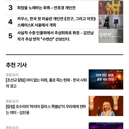
3
희망을 노래하는 화폭 – 안호경 개인전
카우스, 한국 첫 미술관 개인전 《친구, 그리고 이웃》
4
스페이스K 서울에서 개최
사실적 수중 인물화에서 추상회화로 확장 - 김진남
5
작가 추상 연작 "수면선" 선보인다.
추천 기사
종합/공지
[조선규 칼럼] 아이 없는 미래, 홀로 죽는 현재 - 한국 사회
의 경고
종합/공지
[칼럼] 조수미의 ‘마리아 칼라스 특별상’이 우리에게 전하
는 의미 - 김진용
종합/공지