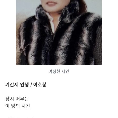
여정현 시인
기간제 인생
/
이호봉
잠시 머무는
이 땅의 시간