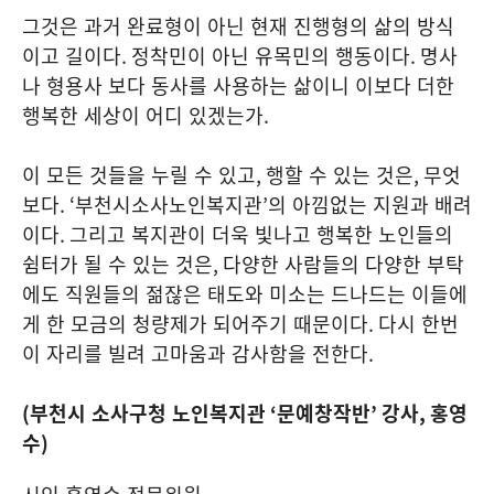
그것은 과거 완료형이 아닌 현재 진행형의 삶의 방식
이고 길이다
.
정착민이 아닌 유목민의 행동이다
.
명사
나 형용사 보다 동사를 사용하는 삶이니 이보다 더한
행복한 세상이 어디 있겠는가
.
이 모든 것들을 누릴 수 있고
,
행할 수 있는 것은
,
무엇
보다
. ‘
부천시소사노인복지관
’
의 아낌없는 지원과 배려
이다
.
그리고 복지관이 더욱 빛나고 행복한 노인들의
쉼터가 될 수 있는 것은
,
다양한 사람들의 다양한 부탁
에도 직원들의 젊잖은 태도와 미소는 드나드는 이들에
게 한 모금의 청량제가 되어주기 때문이다
.
다시 한번
이 자리를 빌려 고마움과 감사함을 전한다
.
(
부천시 소사구청 노인복지관
‘
문예창작반
’
강사
,
홍영
수
)