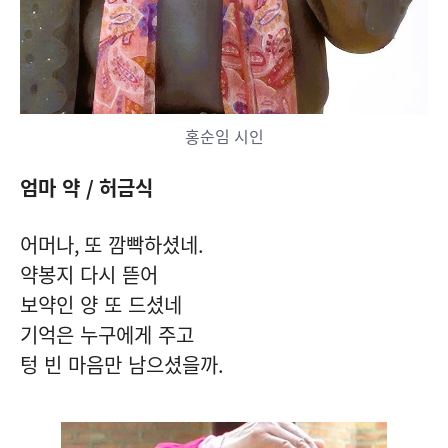
홍순임 시인
엄마 약
/
허금식
어머나
,
또 깜빡하셨네
.
약봉지 다시 뜯어
보약인 양 또 드셨네
기억은 누구에게 주고
텅 빈 마음만 남으셨을까
.