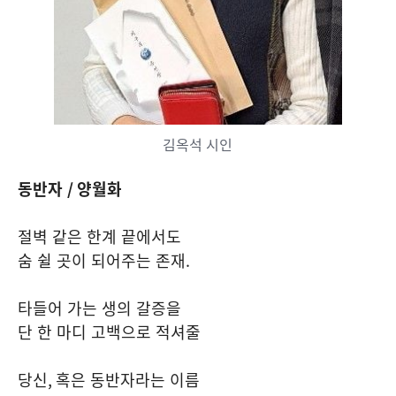
김옥석 시인
동반자
/
양월화
절벽 같은 한계 끝에서도
숨 쉴 곳이 되어주는 존재
.
타들어 가는 생의 갈증을
단 한 마디 고백으로 적셔줄
당신
,
혹은 동반자라는 이름