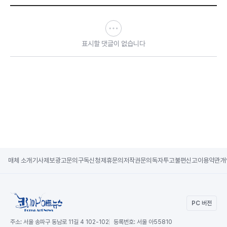
표시할 댓글이 없습니다
매체 소개
기사제보
광고문의
구독신청
제휴문의
저작권문의
독자투고
불편신고
이용약관
개
PC 버전
주소:
서울 송파구 동남로 11길 4 102-102
등록번호:
서울 아55810