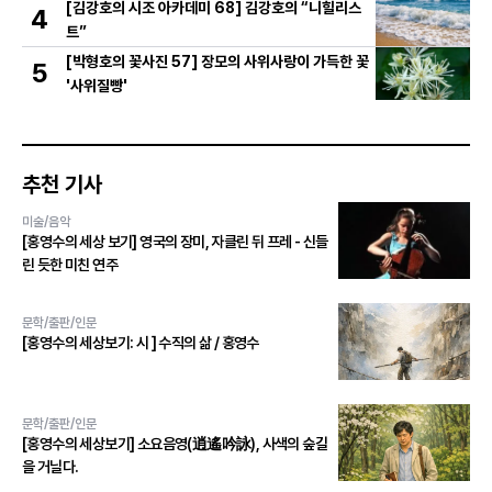
[김강호의 시조 아카데미 68] 김강호의 “니힐리스
4
트”
[박형호의 꽃사진 57] 장모의 사위사랑이 가득한 꽃
5
'사위질빵'
추천 기사
미술/음악
[홍영수의 세상 보기] 영국의 장미, 자클린 뒤 프레 - 신들
린 듯한 미친 연주
문학/출판/인문
[홍영수의 세상보기: 시 ] 수직의 삶 / 홍영수
문학/출판/인문
[홍영수의 세상보기] 소요음영(逍遙吟詠), 사색의 숲길
을 거닐다.