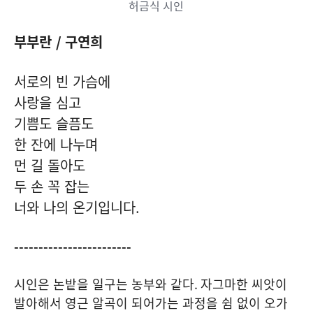
허금식 시인
부부란
/
구연희
서로의 빈 가슴에
사랑을 심고
기쁨도 슬픔도
한 잔에 나누며
먼 길 돌아도
두 손 꼭 잡는
너와 나의 온기입니다
.
------------------------
시인은 논밭을 일구는 농부와 같다
.
자그마한 씨앗이
발아해서 영근 알곡이 되어가는 과정을 쉼 없이 오가