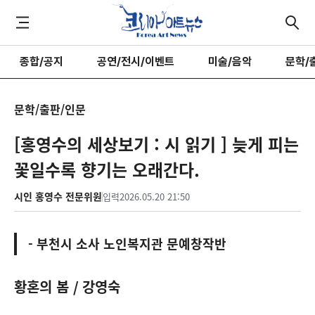
종합/공지
공연/전시/이벤트
미술/음악
문학/
문학/출판/인문
[홍영수의 세상보기 : 시 읽기 ] 늦게 피는
꽃일수록 향기는 오래간다.
시인 홍영수 전문위원
입력
2026.05.20 21:50
- 부천시 소사 노인복지관 문예창작반
황혼의 봄
/
강영숙