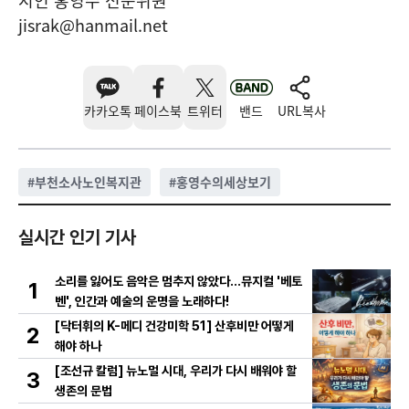
시인 홍영수 전문위원
jisrak@hanmail.net
카카오톡
페이스북
트위터
밴드
URL복사
#
부천소사노인복지관
#
홍영수의세상보기
실시간 인기 기사
소리를 잃어도 음악은 멈추지 않았다…뮤지컬 '베토
1
벤', 인간과 예술의 운명을 노래하다!
[닥터휘의 K-메디 건강미학 51] 산후비만 어떻게
2
해야 하나
[조선규 칼럼] 뉴노멀 시대, 우리가 다시 배워야 할
3
생존의 문법