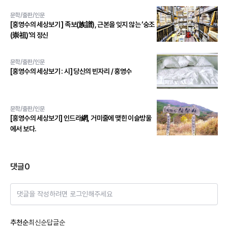
문학/출판/인문
[홍영수의 세상보기 ] 족보(族譜), 근본을 잊지 않는 ‘숭조
(崇祖)’의 정신
문학/출판/인문
[홍영수의 세상보기 : 시] 당신의 빈자리 / 홍영수
문학/출판/인문
[홍영수의 세상보기] 인드라網, 거미줄에 맺힌 이슬방울
에서 보다.
댓글
0
댓글을 작성하려면 로그인해주세요
추천순
최신순
답글순