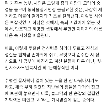
며 가꾸는 농부
,
시인은 그렇게 흙의 이랑과 고랑의 숨
결을 들으며 농작물일지언정 불필요한 것은
,
과감히 제
거하고 더불어 곁가지와 잡초를 걸러낸다
.
이렇듯 시인
은 보잘것없고
,
하찮은 것에서
,
속되고 값어치 없는 것
에서
,
단조하고 허망한 생활에서 무한한 이미지의 아름
다움 속 시상을 떠올린다
.
바로
,
이렇게 투철한 정신력을 허리에 두르고 진심과
성실을 펜처럼 손아귀에 쥐고
,
무엇보다 순수한 시 정
신으로 시 공부에 매진하고 계신 분들이 다름 아닌
, ‘
부
천시소사노인복지관
’
의
‘
문예창작반
’
이다
.
수평선 끝자락에 걸쳐 있는 노을 한 잔 나눠마시기도
하고
,
체중 부하 걸렸던 지난날의 짐들은 과거의 창고
에 보관해 놓으면서 비록
,
늘그막의 한 숟갈의 결핍인
기억력은 떠안고
‘
시
’
라는 가시밭길에 걷는 중이다
.