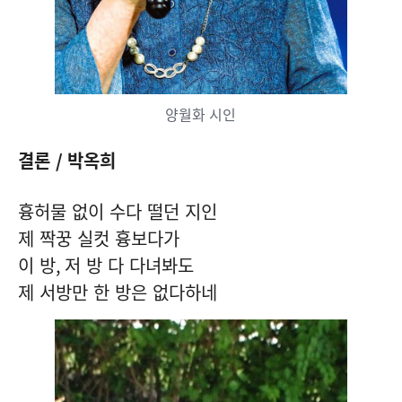
양월화 시인
결론
/
박옥희
흉허물 없이 수다 떨던 지인
제 짝꿍 실컷 흉보다가
이 방
,
저 방 다 다녀봐도
제 서방만 한 방은 없다하네