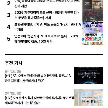
마곡, 문화예술의 새로운 거점… 언노운바이브 아트
2
센터 개관
2026 제주갤러리 공모 선정 – 최은영 개인전 《나
3
는 무엇을 하다 죽을까》 개최
호반문화재단, 국제 AI 아트 공모전 ‘NEXT ART A
4
I’ 개최
영등포에 ‘청년작가 700 프로젝트’ 뜬다… 2026
5
앙데팡당KOREA, 10월 개막
추천 기사
문학/출판/인문
[신간] 『AI 오케스트레이터와 슈퍼 1인 기업』 출간…“AI
군단 지휘하는 개인의 시대 온다”
문학/출판/인문
[신간] 도서출판 시음사, 대한문인협회 경기지회 동인문집
제4집 "무지개 뜨는 창" 출간