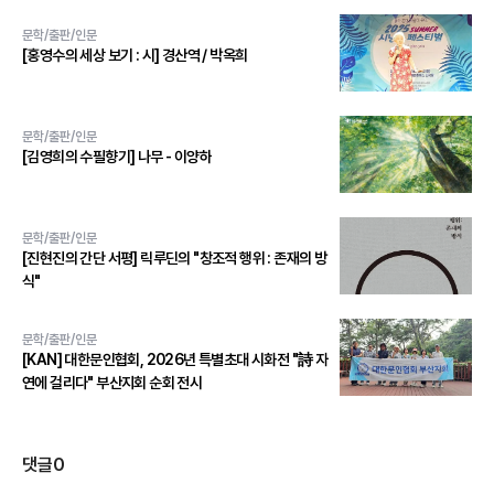
문학/출판/인문
[홍영수의 세상 보기 : 시] 경산역 / 박옥희
문학/출판/인문
[김영희의 수필향기] 나무 - 이양하
문학/출판/인문
[진현진의 간단 서평] 릭루딘의 "창조적 행위 : 존재의 방
식"
문학/출판/인문
[KAN] 대한문인협회, 2026년 특별초대 시화전 "詩 자
연에 걸리다" 부산지회 순회 전시
댓글
0