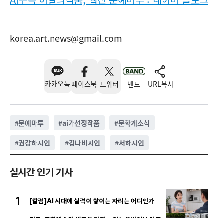
korea.art.news@gmail.com
카카오톡
페이스북
트위터
밴드
URL복사
#
문예마루
#
ai가선정작품
#
문학계소식
#
권갑하시인
#
김나비시인
#
서하시인
실시간 인기 기사
1
[칼럼]AI 시대에 실력이 쌓이는 자리는 어디인가