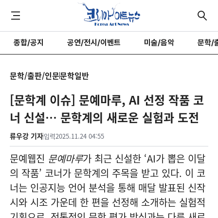
종합/공지
공연/전시/이벤트
미술/음악
문학/
문학/출판/인문
문학일반
[문학계 이슈] 문예마루, AI 선정 작품 코
너 신설… 문학계의 새로운 실험과 도전
류우강 기자
입력
2025.11.24 04:55
문예웹진
문예마루
가 최근 신설한 ‘AI가 뽑은 이달
의 작품’ 코너가 문학계의 주목을 받고 있다. 이 코
너는 인공지능 언어 분석을 통해 매달 발표된 신작
시와 시조 가운데 한 편을 선정해 소개하는 실험적
기획으로, 전통적인 문학 평가 방식과는 다른 새로