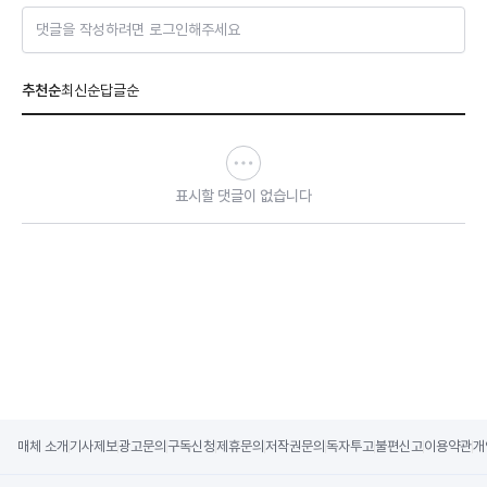
댓글을 작성하려면 로그인해주세요
추천순
최신순
답글순
표시할 댓글이 없습니다
매체 소개
기사제보
광고문의
구독신청
제휴문의
저작권문의
독자투고
불편신고
이용약관
개