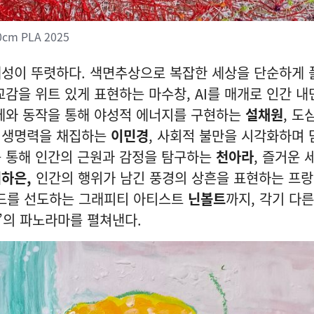
cm PLA 2025
개성이 뚜렷하다. 색면추상으로 복잡한 세상을 단순하게
교감을 위트 있게 표현하는 마수창, AI를 매개로 인간 내
신체와 동작을 통해 야성적 에너지를 구현하는
설채원
, 도
 생명력을 채집하는
이민경
, 사회적 불만을 시각화하며
를 통해 인간의 근원과 감정을 탐구하는
천아라
, 즐거운 
하은,
인간의 행위가 남긴 풍경의 상흔을 표현하는 프랑
트렌드를 선도하는 그래피티 아티스트
닌볼트
까지, 각기 다
색’의 파노라마를 펼쳐낸다.