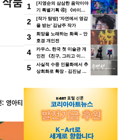
 작품
[지영순의 삼삼한 음악이야
1
기 특별기획 ④] 《바이로
이트에서 만난 바그너》
[작가 탐방] '자연에서 영감
2
을 받는' 김남주 작가
희망을 노래하는 화폭 – 안
3
호경 개인전
카우스, 한국 첫 미술관 개
4
인전 《친구, 그리고 이
웃》 스페이스K 서울에서
사실적 수중 인물화에서 추
5
개최
상회화로 확장 - 김진남 작
가 추상 연작 "수면선" 선
보인다.
: 영아티