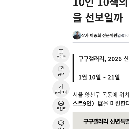
10인 10색
을 선보일까
작가 이종희 전문위원
입력
20
북마크
구구갤러리, 2026 
공유
1월 10일 ~ 21일
가
글자크기
서울 양천구 목동에 위
스트9인〉展
을 마련한다
프린트