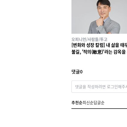
오피니언/사람들/투고
[변화와 성장 칼럼] 내 삶을 태
불길, '적의(敵意)'라는 감옥을
라
댓글
0
댓글을 작성하려면 로그인해주
추천순
최신순
답글순