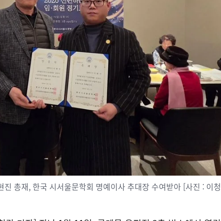
현진 총재, 한국 시서울문학회 명예이사 추대장 수여받아 [사진 : 이청