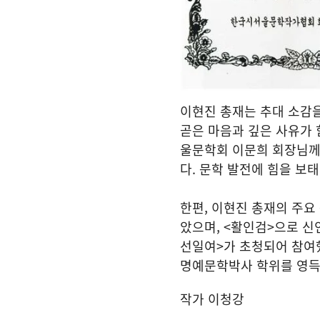
이현진 총재는 추대 소감을
곧은 마음과 깊은 사유가 
울문학회 이문희 회장님께
다. 문학 발전에 힘을 보태
한편, 이현진 총재의 주
았으며, <활인검>으로 신
선일여>가 초청되어 참여했으며,
명예문학박사 학위를 영득한
작가 이청강