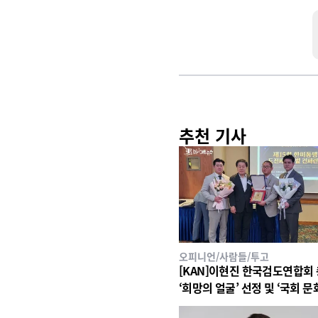
추천 기사
오피니언/사람들/투고
[KAN]이현진 한국검도연합회 
‘희망의 얼굴’ 선정 및 ‘국회 
육관광위원장 표창’ 수상 영예