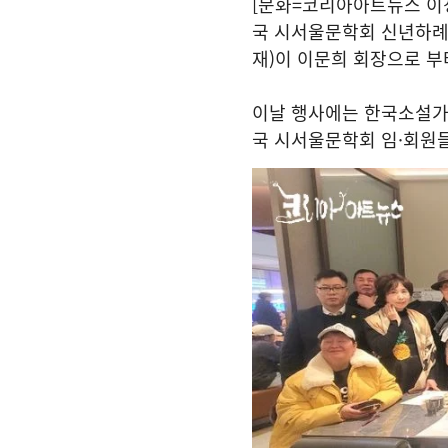
[문화=코리아아트뉴스 이청강
국 시서울문학회 신년하례
재)이 이문희 회장으로 
이날 행사에는 한국소설가
국 시서울문학회 임·회원