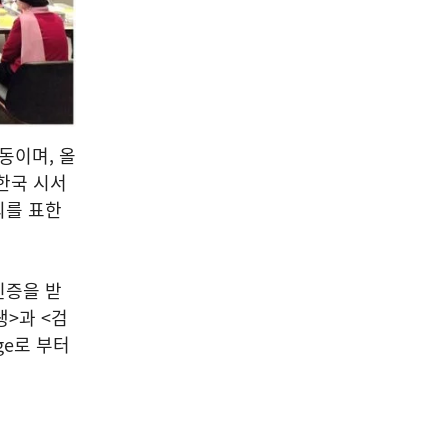
04
공연/전시/이벤트
세계적 플랫폼 '디자인 마이
동이며, 올
애미' 서울서 8월 31일 개막
한국 시서
의를 표한
2026-08-09
NEXT
떡볶이는 하얀색이었다...'조선의 살림 비법' 특별전
인증을 받
>과 <검
ege로 부터