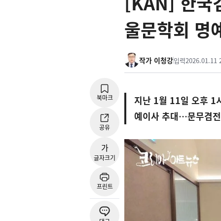
[KAN] 한
울문학회 명
작가 이청강
입력
2026.01.11 
북마크
지난 1월 11일 오후 
예이사 추대…문무겸전
공유
가
글자크기
프린트