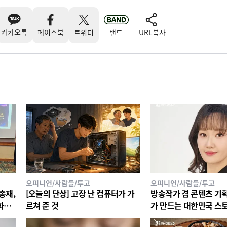
카카오톡
페이스북
트위터
밴드
URL복사
오피니언/사람들/투고
오피니언/사람들/투고
총재,
[오늘의 단상] 고장 난 컴퓨터가 가
방송작가 겸 콘텐츠 기
문화체
르쳐 준 것
가 만드는 대한민국 스