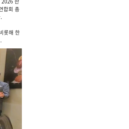
2026 한
연합회 총
다.
비롯해 한
.