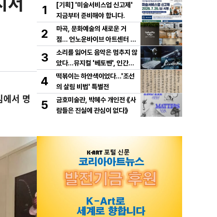
시서
[기획] '미술서비스업 신고제'
1
지금부터 준비해야 합니다.
마곡, 문화예술의 새로운 거
2
점… 언노운바이브 아트센터 개
관
소리를 잃어도 음악은 멈추지 않
3
았다…뮤지컬 '베토벤', 인간과
예술의 운명을 노래하다!
떡볶이는 하얀색이었다...'조선
4
의 살림 비법' 특별전
임에서 명
금호미술관, 박혜수 개인전 《사
5
람들은 진실에 관심이 없다》