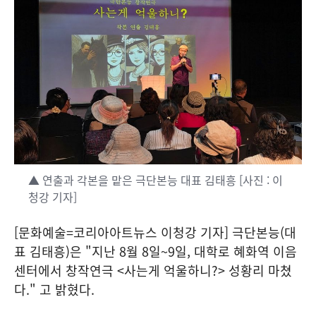
▲ 연출과 각본을 맡은 극단본능 대표 김태흥 [사진 : 이
청강 기자]
[문화예술=코리아아트뉴스 이청강 기자] 극단본능(대
표 김태흥)은 "지난 8월 8일~9일, 대학로 혜화역 이음
센터에서 창작연극 <사는게 억울하니?> 성황리 마쳤
다." 고 밝혔다.