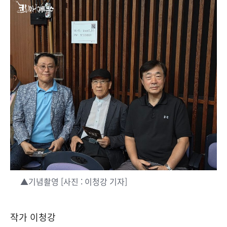
▲기념촬영 [사진 : 이청강 기자]
작가 이청강