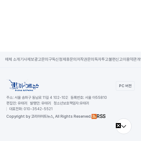
매체 소개
기사제보
광고문의
구독신청
제휴문의
저작권문의
독자투고
불편신고
이용약관
개
PC 버전
주소:
서울 송파구 동남로 11길 4 102-102
등록번호:
서울 아55810
편집인:
유태귀
발행인:
유태귀
청소년보호책임자:
유태귀
대표전화:
010-3542-5521
RSS
Copy
right by 코리아아트뉴스,
All Rights Reserved.