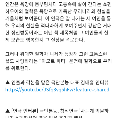
인간은 욕망에 몸부림치다 고통속에 살아 간다는 쇼펜
하우어의 철학은 욕망으로 가득찬 우리나라의 현실을
거울처럼 보여준다. 이 연극은 잘 나가는 세 여인을 통
해 우리의 현실을 적나라하게 보여주면서 강남은 거대
한 정신병동이라는 어떤 책 제목처럼 그 여인들의 실
제 모습도 행복한지 그 실상을 폭로한다.
그러나 위대한 철학자 니체가 등장해 그런 고통스런
삶도 사랑하라는 "아모르 파티" 운명애 철학으로 우리
를 위로한다.
▲ 연출과 각본을 맡은 극단본능 대표 김태흥 인터뷰
https://youtu.be/JSfq3vq5hFw?feature=shared
▲ [연극 인터뷰] 극단본능, 창작연극 '사는게 억울하
니?' 쇼펜하우어 역을 맡은 조기홍 배우