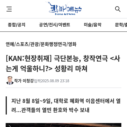
종합/공지
공연/전시/이벤트
미술/음악
문학/
연예/스포츠/관광/문화행정
연극/영화
[KAN:현장취재] 극단본능, 창작연극 <사
는게 억울하니?> 성황리 마쳐
작가 이청강
입력
2025.08.09 23:18
지난 8월 8일~9일, 대학로 혜화역 이음센터에서 열
려...관객들의 열띤 환호와 박수 보내