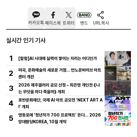
카카오톡
페이스북
트위터
밴드
URL복사
실시간 인기 기사
1
[칼럼]AI 시대에 실력이 쌓이는 자리는 어디인가
마곡, 문화예술의 새로운 거점… 언노운바이브 아트
2
센터 개관
2026 제주갤러리 공모 선정 – 최은영 개인전 《나
3
는 무엇을 하다 죽을까》 개최
호반문화재단, 국제 AI 아트 공모전 ‘NEXT ART A
4
I’ 개최
영등포에 ‘청년작가 700 프로젝트’ 뜬다… 2026
5
앙데팡당KOREA, 10월 개막