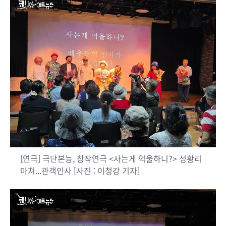
[연극] 극단본능, 창작연극 <사는게 억울하니?> 성황리
마쳐...관객인사 [사진 : 이청강 기자]