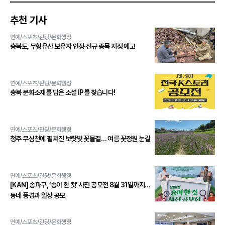
추천 기사
연예/스포츠/관광/문화행정
충북도, 무형유산 보유자 인정·신규 종목 지정 예고
연예/스포츠/관광/문화행정
충북 문화소재를 담은 소설 IP를 찾습니다!
연예/스포츠/관광/문화행정
청주 무심천에 펼쳐진 보랏빛 꽃물결… 여름 꽃정원 눈길
연예/스포츠/관광/문화행정
[KAN] 송파구, ‘송이 한 컷’ 사진 공모전 8월 31일까지…
동네 풍경과 일상 공모
연예/스포츠/관광/문화행정