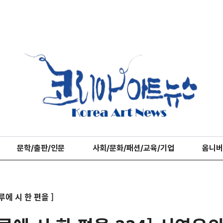
문학/출판/인문
사회/문화/패션/교육/기업
옴니버
루에 시 한 편을 ]