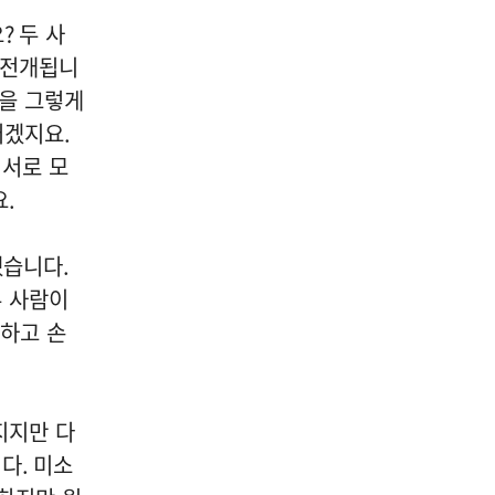
04
요
?
두 사
 전개됩니
을 그렇게
거겠지요
.
문학/출판/인문
 서로 모
[신간] 도서출판 시음사, 대한
요
.
문인협회 경기지회 동인문집
제4집 "무지개 뜨는 창" 출간
했습니다
.
2026-08-07
 사람이
NEXT
[진현진 감성안전] 눈물의 배경 ④ 서류 속의 안전
 하고 손
지지만 다
니다
.
미소