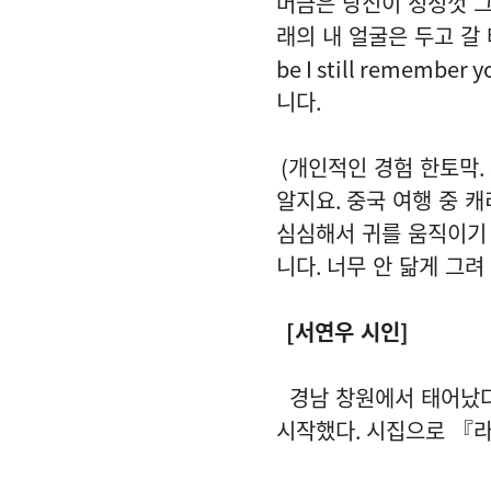
머금은 당신이 정성껏 그
래의 내 얼굴은 두고 갈
be I still remember y
니다
.
(
개인적인 경험 한토막
.
알지요
.
중국 여행 중 
심심해서 귀를 움직이기
니다
.
너무 안 닮게 그
[
서연우 시인
]
경남 창원에서 태어났
시작했다
.
시집으로 『라