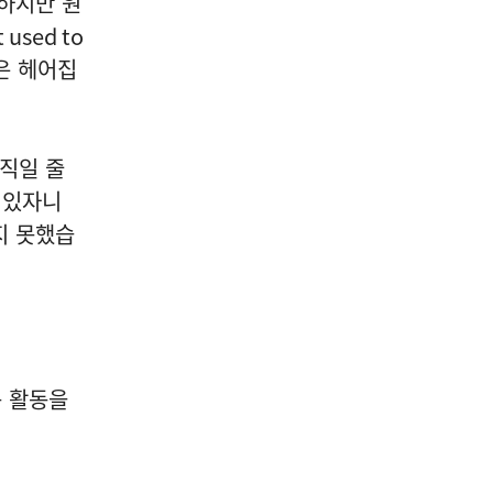
하지만 원
t used to
은 헤어집
움직일 줄
 있자니
지 못했습
 활동을