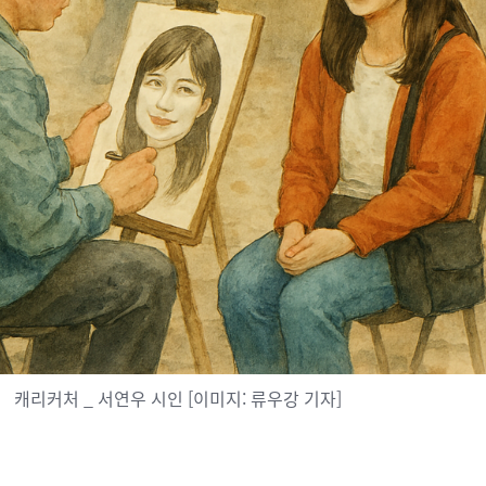
캐리커처 _ 서연우 시인 [이미지: 류우강 기자]