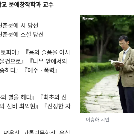
학교 문예창작학과 교수
 신춘문예 시 당선
 신춘문예 소설 당선
유토피아』『욥의 슬픔을 아시
물건으로』『나무 앞에서의
낭송하다』『예수ㆍ폭력』
춘의 별을 헤다』『최초의 신
막 선비 최익현』『진정한 자
』
이승하 시인
, 편운상, 가톨릭문학상, 유심