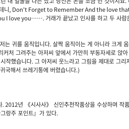
린 내 얼굴을 나는 샀고 당신은 돈을 조금 번 것이지요
.
 테니
, Don’t Forget to Remember And the love tha
ou I love you
……
.
거래가 끝났고 인사를 하고 두 사람
저는 귀를 움직입니다
.
살짝 움직이는 게 아니라 크게 
캐리커처 그려주는 아저씨 앞에서 가만히 부동자세로 앉아
 시작했습니다
.
그 아저씨 웃느라고 그림을 제대로 그리
려 귀국해서 쓰레기통에 버렸습니다
.)
다
. 2012
년 《시사사》 신인추천작품상을 수상하며 작품
그랑주 포인트』가 있다.