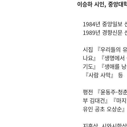
이승하 시인, 중앙대
1984년 중앙일보
1989년 경향신문
시집 『우리들의 
나요』『생명에서 
기도』『생애를 
『사람 사막』 등
평전 『윤동주-청
부 김대건』『마지
유인 공초 오상순
지훈상, 시와시학상