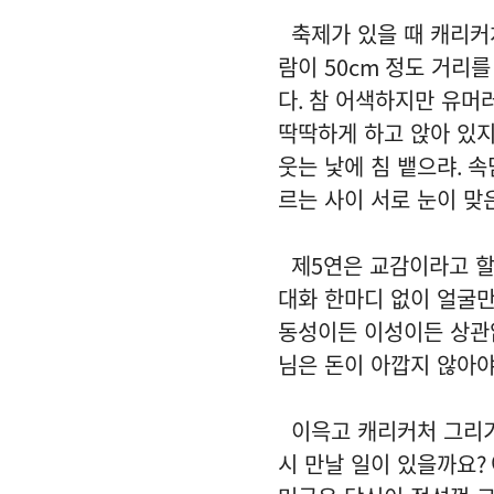
축제가 있을 때 캐리커
람이
50cm
정도 거리를
다
.
참 어색하지만 유머
딱딱하게 하고 앉아 있지
웃는 낯에 침 뱉으랴
.
속
르는 사이 서로 눈이 맞
제
5
연은 교감이라고 
대화 한마디 없이 얼굴만
동성이든 이성이든 상관
님은 돈이 아깝지 않아
이윽고 캐리커처 그리
시 만날 일이 있을까요
?