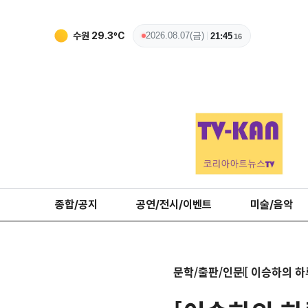
수원
29.3
ºC
2026.08.07(금)
21:45
17
종합/공지
공연/전시/이벤트
미술/음악
문학/출판/인문
[ 이승하의 하