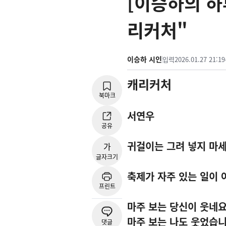
[이승하의 하루
리커처"
이승하 시인
입력
2026.01.27 21:19
캐리커처
북마크
서연우
공유
귀걸이는 그려 넣지 마
가
글자크기
축제가 자주 있는 일이
프린트
마주 보는 당신이 웃네
마주 보는 나도 웃었습
댓글