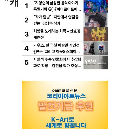
 "캐
[지영순의 삼삼한 음악이야기
1
특별기획 ④] 《바이로이트에서
만난 바그너》
[작가 탐방] '자연에서 영감을
2
받는' 김남주 작가
희망을 노래하는 화폭 – 안호경
3
개인전
카우스, 한국 첫 미술관 개인전
4
《친구, 그리고 이웃》 스페이스
K 서울에서 개최
사실적 수중 인물화에서 추상회
5
화로 확장 - 김진남 작가 추상
연작 "수면선" 선보인다.