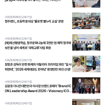
사회/문화/패션/교육/기업
청주랜드, 초등학생 대상 ‘물로켓 별누리 교실’ 운영
사회/문화/패션/교육/기업
(재)제산평생학습, 청주문화나눔에 3천만 원 쾌척 청주와
보은을 넘어 세계로 ‘국제교류’사업 후원
사회/문화/패션/교육/기업
장항준 감독이 반한 화제의 이탈리아 프리미엄 와인 '일 사
피엔테', '2026 세계태권도 한마당' 환영만찬 와인 선정!
사회/문화/패션/교육/기업
김광호 더나은대한민국 이사장 브랜드로레이 'Brand IC
ON Leadership Award 2026 – Visionary ICON'
수상
사회/문화/패션/교육/기업