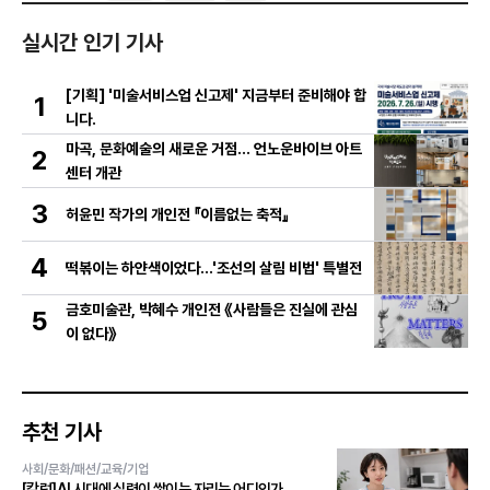
실시간 인기 기사
[기획] '미술서비스업 신고제' 지금부터 준비해야 합
1
니다.
마곡, 문화예술의 새로운 거점… 언노운바이브 아트
2
센터 개관
3
허윤민 작가의 개인전 『이름없는 축적』
4
떡볶이는 하얀색이었다...'조선의 살림 비법' 특별전
금호미술관, 박혜수 개인전 《사람들은 진실에 관심
5
이 없다》
추천 기사
사회/문화/패션/교육/기업
[칼럼]AI 시대에 실력이 쌓이는 자리는 어디인가