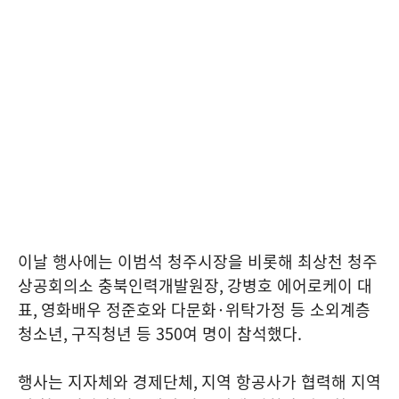
이날 행사에는 이범석 청주시장을 비롯해 최상천 청주
상공회의소 충북인력개발원장
,
강병호 에어로케이 대
표
,
영화배우 정준호와 다문화
·
위탁가정 등 소외계층
청소년
,
구직청년 등
350
여 명이 참석했다
.
행사는 지자체와 경제단체
,
지역 항공사가 협력해 지역