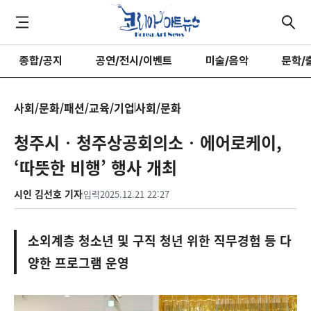
종합/공지
공연/전시/이벤트
미술/음악
문학/
사회/문화/패션/교육/기업
사회/문화
청주시‧청주상공회의소‧에어로케이,
‘따뜻한 비행’ 행사 개최
시인 김선호 기자
입력
2025.12.21 22:27
소외계층 청소년 및 구직 청년 위한 직무경험 등 다
양한 프로그램 운영