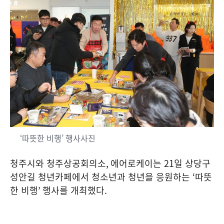
‘따뜻한 비행’ 행사사진
청주시와 청주상공회의소
,
에어로케이는
21
일 상당구
성안길 청년카페에서 청소년과 청년을 응원하는
‘
따뜻
한 비행
’
행사를 개최했다
.