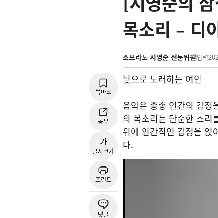
[지영순의 삼
목소리 – 디
소프라노 지영순 전문위원
입력
202
빛으로 노래하는 여인
북마크
음악은 종종 인간의 감정
의 목소리는 단순한 소리를
공유
위에 인간적인 감정을 얹어
가
다.
글자크기
프린트
댓글