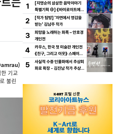
가르는
[지영순의 삼삼한 음악이야기
1
특별기획 ④] 《바이로이트에서
만난 바그너》
[작가 탐방] '자연에서 영감을
2
받는' 김남주 작가
희망을 노래하는 화폭 – 안호경
3
개인전
카우스, 한국 첫 미술관 개인전
4
《친구, 그리고 이웃》 스페이스
K 서울에서 개최
사실적 수중 인물화에서 추상회
5
amrau)
화로 확장 - 김진남 작가 추상
벽한 기교
연작 "수면선" 선보인다.
로 불린