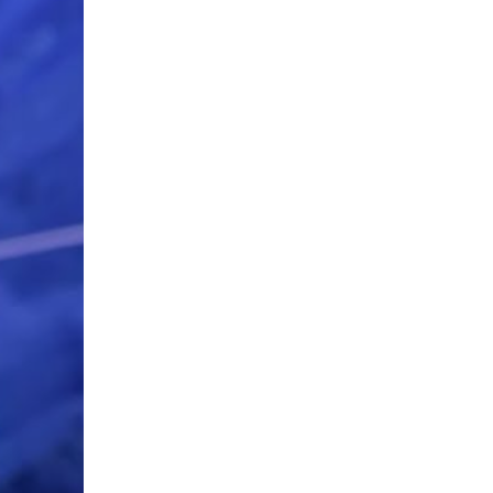
04
공연/전시/이벤트
올여름, 문화제조창 어때! 대
규모 전시부터 상상 예술실험
실까지 다 있다!
2026-08-07
NEXT
희망을 노래하는 화폭 – 안호경 개인전