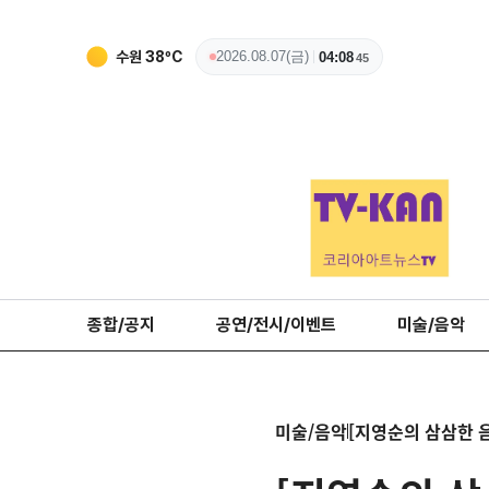
수원
38
ºC
2026.08.07(금)
04:08
47
종합/공지
공연/전시/이벤트
미술/음악
미술/음악
[지영순의 삼삼한 