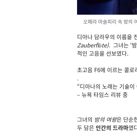
오페라 마술피리 속 밤의 
디아나 담라우의 이름을 
Zauberflöte)
. 그녀는 ‘밤
적인 고음을 선보였다.
초고음 F6에 이르는 콜로
.
“디아나의 노래는 기술이 
– 뉴욕 타임스 리뷰 중
그녀의
밤의 여왕
은 단순한
두 담은
인간의 드라마
였다