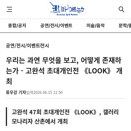
종합/공지
공연/전시/이벤트
미술/음악
문학/
공연/전시/이벤트
전시
우리는 과연 무엇을 보고, 어떻게 존재하
는가 - 고완석 초대개인전 《LOOK》 개
최
류우강 기자
입력
2026.06.15 21:50
고완석 47회 초대개인전 《LOOK》, 갤러리
모나리자 산촌에서 개최