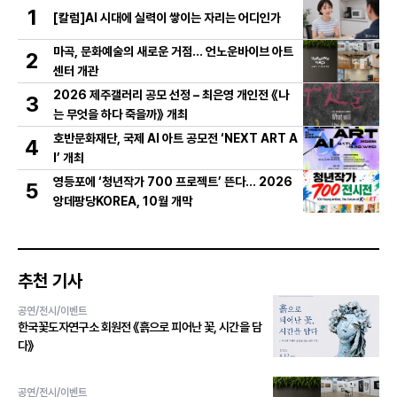
1
[칼럼]AI 시대에 실력이 쌓이는 자리는 어디인가
마곡, 문화예술의 새로운 거점… 언노운바이브 아트
2
센터 개관
2026 제주갤러리 공모 선정 – 최은영 개인전 《나
3
는 무엇을 하다 죽을까》 개최
호반문화재단, 국제 AI 아트 공모전 ‘NEXT ART A
4
I’ 개최
영등포에 ‘청년작가 700 프로젝트’ 뜬다… 2026
5
앙데팡당KOREA, 10월 개막
추천 기사
공연/전시/이벤트
한국꽃도자연구소 회원전 《흙으로 피어난 꽃, 시간을 담
다》
공연/전시/이벤트