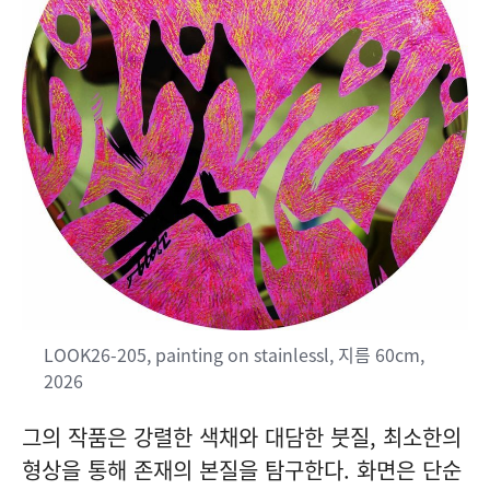
LOOK26-205, painting on stainlessl,
지름
60cm,
2026
그의 작품은 강렬한 색채와 대담한 붓질, 최소한의
형상을 통해 존재의 본질을 탐구한다. 화면은 단순