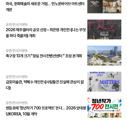
마곡, 문화예술의 새로운 거점… 언노운바이브 아트센터
개관
공연/전시/이벤트
2026 제주갤러리 공모 선정 – 최은영 개인전 《나는 무엇
을 하다 죽을까》 개최
공연/전시/이벤트
축구장 13개 크기 "잠실 전시컨벤션센터 " 조성 본격화
공연/전시/이벤트
금호미술관, 박혜수 개인전 《사람들은 진실에 관심이 없
다》
공연/전시/이벤트
영등포에 ‘청년작가 700 프로젝트’ 뜬다… 2026 앙데팡
당KOREA, 10월 개막