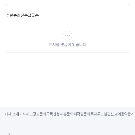
추천순
최신순
답글순
표시할 댓글이 없습니다
매체 소개
기사제보
광고문의
구독신청
제휴문의
저작권문의
독자투고
불편신고
이용약관
개