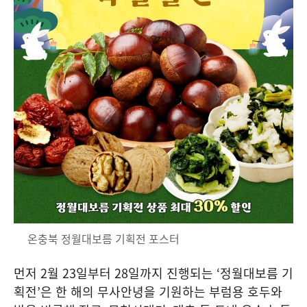
온충북 정월대보름 기획전 포스터
먼저
2
월
23
일부터
28
일까지 진행되는
‘
정월대보름 기
획전
’
은 한 해의 무사안녕을 기원하는 부럼용 호두와