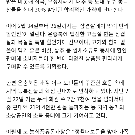
밤을 비롯해 잡곡
,
무청시래기
,
대추 등 도내 우수 농특
산물을 최대
30%
할인된 합리적인 가격에 판매한다
.
이어
2
월
24
일부터
26
일까지는
‘
삼겹살데이 맞이 반짝
할인전
’
이 열린다
.
온충북에 입점한 고품질 한돈 삼겹
살과 목살을 특별 할인가에 선보이며
,
고기와 함께 곁
을여 먹기 좋은 버섯
,
상추 등 쌈채소류도 동시에 할인
판매해 소비자들이 한 번에 다양한 상품을 편리하게
구매할 수 있도록 기획했다
.
한편 온충북은 개장 이후 도민들의 꾸준한 호응 속에
지역 농특산물의 핵심 판매처로 안착하고 있다
.
지난
2
월
22
일 기준 누적 회원 수
2
만
7
천여 명을 넘어서며
총 판매액
21
억
4
천만 원을 돌파하는 등 지역 농가와
소상공인의 소득 증대에 크게 기여하고 있다
.
이필재 도 농식품유통과장은
“
정월대보름을 맞아 가족