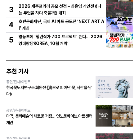
2026 제주갤러리 공모 선정 – 최은영 개인전 《나
3
는 무엇을 하다 죽을까》 개최
호반문화재단, 국제 AI 아트 공모전 ‘NEXT ART A
4
I’ 개최
영등포에 ‘청년작가 700 프로젝트’ 뜬다… 2026
5
앙데팡당KOREA, 10월 개막
추천 기사
공연/전시/이벤트
한국꽃도자연구소 회원전 《흙으로 피어난 꽃, 시간을 담
다》
공연/전시/이벤트
마곡, 문화예술의 새로운 거점… 언노운바이브 아트센터
개관