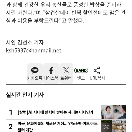
과 함께 건강한 우리 농산물로 풍성한 밥상을 준비하
시길 바란다
.”
며
“
삼겹살데이 반짝
할인전에도 많은 관
심과 이용을 부탁드린다
”
고 말했다
.
시인 김선호 기자
ksh5937@hanmail.net
카카오톡
페이스북
트위터
밴드
URL복사
실시간 인기 기사
1
[칼럼]AI 시대에 실력이 쌓이는 자리는 어디인가
마곡, 문화예술의 새로운 거점… 언노운바이브 아트
2
센터 개관