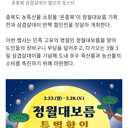
온충북 삼겹살데이 할인전 포스터
충북도 농특산물 쇼핑몰
‘
온충북
’
이 정월대보름 기획
전과 삼겹살데이 반짝 할인전을 잇달아 개최한다
.
이번 행사는 민족 고유의 명절인 정월대보름을 맞아
도민들의 장바구니 부담을 덜어주고
,
다가오는
3
월
3
일 삼겹살데이를 기념해 도내 우수 축산물과 농산물의
소비를 촉진하기 위해 마련했다
.