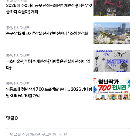
공연/전시/이벤트
2026 제주갤러리 공모 선정 – 최은영 개인전 《나는 무엇
을 하다 죽을까》 개최
공연/전시/이벤트
축구장 13개 크기 "잠실 전시컨벤션센터 " 조성 본격화
공연/전시/이벤트
금호미술관, 박혜수 개인전 《사람들은 진실에 관심이 없
다》
공연/전시/이벤트
영등포에 ‘청년작가 700 프로젝트’ 뜬다… 2026 앙데팡
당KOREA, 10월 개막
댓글
0
댓글을 작성하려면 로그인해주세요