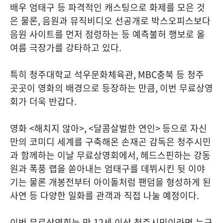
배우 엄태구 등 파격적인 캐스팅으로 화제를 모은 것
은 물론
,
음원과 뮤직비디오 선공개로 박스오피스보다
음원 사이트를 먼저 점령하는 등 예측불허 행보로 올
여름 극장가를 강타하고 있다
.
특히 청주대학교 석우문화체육관
, MBC
충북 등 청주
곳곳이 영화의 배경으로 등장하는 만큼
,
이번 무료상영
회가 더욱 반갑다
.
영화
<
해치지 않아
>, <
달콤살벌한 연인
>
등으로 자신
만의 코미디 세계를 구축해온 손재곤 감독은 청주시민
과 함께하는 이날 무료상영회에서
,
헤드스핀하는 강동
원과 폭풍 랩을 쏟아내는 엄태구를 데뷔시킨 뒷 이야
기는 물론 개봉전부터 아이돌처럼 팬덤을 형성하게 된
사연 등 다양한 일화를 관객과 직접 나눌 예정이다
.
이번 무료상영회는 만
12
세 이상 청주시민이라면 누구