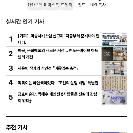
카카오톡
페이스북
트위터
밴드
URL복사
실시간 인기 기사
[기획] '미술서비스업 신고제' 지금부터 준비해야 합
1
니다.
마곡, 문화예술의 새로운 거점… 언노운바이브 아트
2
센터 개관
3
허윤민 작가의 개인전 『이름없는 축적』
4
떡볶이는 하얀색이었다...'조선의 살림 비법' 특별전
금호미술관, 박혜수 개인전 《사람들은 진실에 관심
5
이 없다》
추천 기사