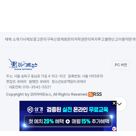
매체 소개
기사제보
광고문의
구독신청
제휴문의
저작권문의
독자투고
불편신고
이용약관
개
PC 버전
주소:
서울 송파구 동남로 11길 4 102-102
등록번호:
서울 아55810
편집인:
유태귀
발행인:
유태귀
청소년보호책임자:
유태귀
대표전화:
010-3542-5521
RSS
Copy
right by 코리아아트뉴스,
All Rights Reserved.