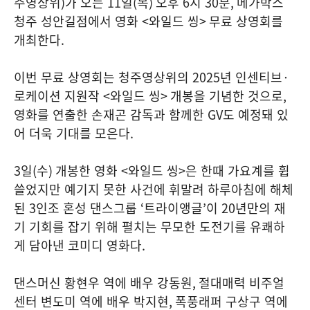
주영상위
)
가 오는
11
일
(
목
)
오후
6
시
30
분
,
메가박스
청주 성안길점에서 영화
<
와일드 씽
>
무료 상영회를
개최한다
.
이번 무료 상영회는 청주영상위의
2025
년 인센티브
·
로케이션 지원작
<
와일드 씽
>
개봉을 기념한 것으로
,
영화를 연출한 손재곤 감독과 함께한
GV
도 예정돼 있
어 더욱 기대를 모은다
.
3
일
(
수
)
개봉한 영화
<
와일드 씽
>
은 한때 가요계를 휩
쓸었지만 예기지 못한 사건에 휘말려 하루아침에 해체
된
3
인조 혼성 댄스그룹
‘
트라이앵글
’
이
20
년만의 재
기 기회를 잡기 위해 펼치는 무모한 도전기를 유쾌하
게 담아낸 코미디 영화다
.
댄스머신 황현우 역에 배우 강동원
,
절대매력 비주얼
센터 변도미 역에 배우 박지현
,
폭풍래퍼 구상구 역에