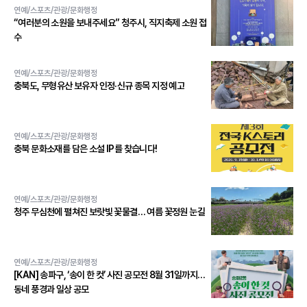
연예/스포츠/관광/문화행정
“여러분의 소원을 보내주세요” 청주시, 직지축제 소원 접
수
연예/스포츠/관광/문화행정
충북도, 무형유산 보유자 인정·신규 종목 지정 예고
연예/스포츠/관광/문화행정
충북 문화소재를 담은 소설 IP를 찾습니다!
연예/스포츠/관광/문화행정
청주 무심천에 펼쳐진 보랏빛 꽃물결… 여름 꽃정원 눈길
연예/스포츠/관광/문화행정
[KAN] 송파구, ‘송이 한 컷’ 사진 공모전 8월 31일까지…
동네 풍경과 일상 공모