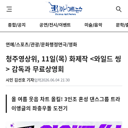
종합/공지
공연/전시/이벤트
미술/음악
문학/
연예/스포츠/관광/문화행정
연극/영화
청주영상위, 11일(목) 화제작 <와일드 씽
> 감독과 무료상영회
시인 김선호 기자
입력
2026.06.04 21:30
올 여름 웃음 차트 올킬! 3인조 혼성 댄스그룹 트라
이앵글의 좌충우돌 도전기