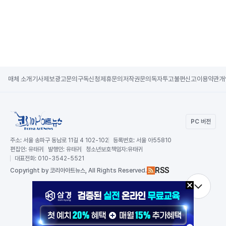
매체 소개
기사제보
광고문의
구독신청
제휴문의
저작권문의
독자투고
불편신고
이용약관
개
PC 버전
주소:
서울 송파구 동남로 11길 4 102-102
등록번호:
서울 아55810
편집인:
유태귀
발행인:
유태귀
청소년보호책임자:
유태귀
대표전화:
010-3542-5521
RSS
Copy
right by 코리아아트뉴스,
All Rights Reserved.