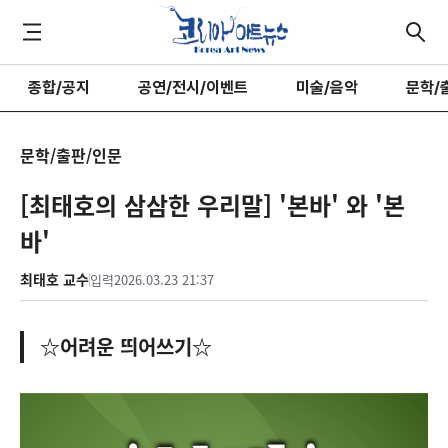
종합/공지
공연/전시/이벤트
미술/음악
문학/
문학/출판/인문
[최태호의 삼삼한 우리말] '본바' 와 '본
바'
최태호 교수
입력
2026.03.23 21:37
☆어려운 띄어쓰기☆