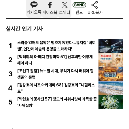
카카오톡
페이스북
트위터
밴드
URL복사
실시간 인기 기사
소리를 잃어도 음악은 멈추지 않았다…뮤지컬 '베토
1
벤', 인간과 예술의 운명을 노래하다!
[닥터휘의 K-메디 건강미학 51] 산후비만 어떻게
2
해야 하나
[조선규 칼럼] 뉴노멀 시대, 우리가 다시 배워야 할
3
생존의 문법
[김강호의 시조 아카데미 68] 김강호의 “니힐리스
4
트”
[박형호의 꽃사진 57] 장모의 사위사랑이 가득한 꽃
5
'사위질빵'