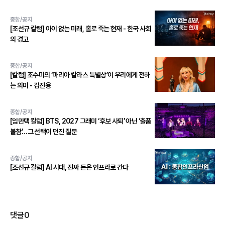
종합/공지
[조선규 칼럼] 아이 없는 미래, 홀로 죽는 현재 - 한국 사회
의 경고
종합/공지
[칼럼] 조수미의 ‘마리아 칼라스 특별상’이 우리에게 전하
는 의미 - 김진용
종합/공지
[임만택 칼럼] BTS, 2027 그래미 ‘후보 사퇴’ 아닌 ‘출품
불참’…그 선택이 던진 질문
종합/공지
[조선규 칼럼] AI 시대, 진짜 돈은 인프라로 간다
댓글
0