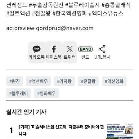
션레전드 #무술감독원진 #블루레이출시 #홍콩클래식
#컬트액션 #전갈왕 #한국액션영화 #엑터스뷰뉴스
actorsview-qordprud@naver.com
카카오톡
페이스북
트위터
밴드
URL복사
#
원진
#
액션배우
#
가자왕
#
전갈왕
#
액션영화
#
블루레이
#
영화배우
실시간 인기 기사
[기획] '미술서비스업 신고제' 지금부터 준비해야 합
1
니다.