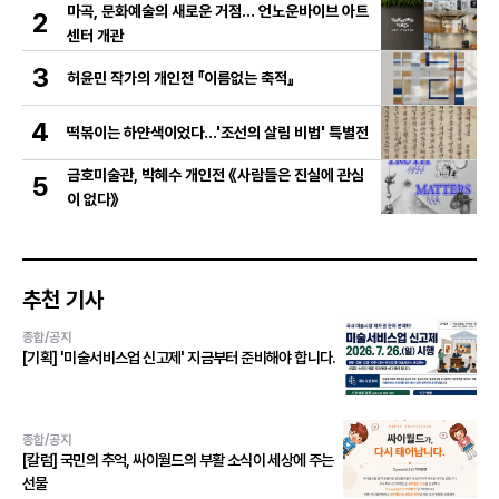
마곡, 문화예술의 새로운 거점… 언노운바이브 아트
2
센터 개관
3
허윤민 작가의 개인전 『이름없는 축적』
4
떡볶이는 하얀색이었다...'조선의 살림 비법' 특별전
금호미술관, 박혜수 개인전 《사람들은 진실에 관심
5
이 없다》
추천 기사
종합/공지
[기획] '미술서비스업 신고제' 지금부터 준비해야 합니다.
종합/공지
[칼럼] 국민의 추억, 싸이월드의 부활 소식이 세상에 주는
선물