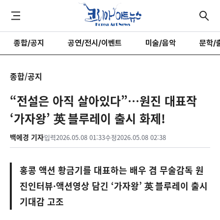
종합/공지
공연/전시/이벤트
미술/음악
문학/
종합/공지
“전설은 아직 살아있다”…원진 대표작
‘가자왕’ 英 블루레이 출시 화제!
백에경 기자
입력
2026.05.08 01:33
수정
2026.05.08 02:38
홍콩 액션 황금기를 대표하는 배우 겸 무술감독 원
진인터뷰·액션영상 담긴 ‘가자왕’ 英 블루레이 출시
기대감 고조