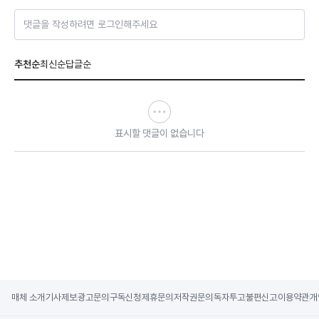
댓글을 작성하려면 로그인해주세요
추천순
최신순
답글순
표시할 댓글이 없습니다
매체 소개
기사제보
광고문의
구독신청
제휴문의
저작권문의
독자투고
불편신고
이용약관
개