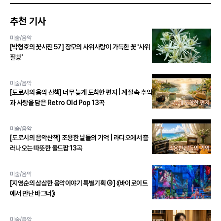
추천 기사
미술/음악
[박형호의 꽃사진 57] 장모의 사위사랑이 가득한 꽃 '사위
질빵'
미술/음악
[도로시의 음악 산책] 너무 늦게 도착한 편지 | 계절 속 추억
과 사랑을 담은 Retro Old Pop 13곡
미술/음악
[도로시의 음악산책] 조용한 날들의 기억 | 라디오에서 흘
러나오는 따뜻한 올드팝 13곡
미술/음악
[지영순의 삼삼한 음악이야기 특별기획 ④] 《바이로이트
에서 만난 바그너》
미술/음악