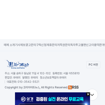
매체 소개
기사제보
광고문의
구독신청
제휴문의
저작권문의
독자투고
불편신고
이용약관
개
PC 버전
주소:
서울 송파구 동남로 11길 4 102-102
등록번호:
서울 아55810
편집인:
유태귀
발행인:
유태귀
청소년보호책임자:
유태귀
대표전화:
010-3542-5521
RSS
Copy
right by 코리아아트뉴스,
All Rights Reserved.