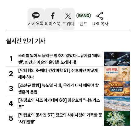
카카오톡
페이스북
트위터
밴드
URL복사
실시간 인기 기사
소리를 잃어도 음악은 멈추지 않았다…뮤지컬 '베토
1
벤', 인간과 예술의 운명을 노래하다!
[닥터휘의 K-메디 건강미학 51] 산후비만 어떻게
2
해야 하나
[조선규 칼럼] 뉴노멀 시대, 우리가 다시 배워야 할
3
생존의 문법
[김강호의 시조 아카데미 68] 김강호의 “니힐리스
4
트”
[박형호의 꽃사진 57] 장모의 사위사랑이 가득한 꽃
5
'사위질빵'