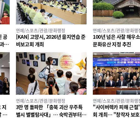
연예/스포츠/관광/문화행정
연예/스포츠/관광/문화행
진 공
[KAN] 고양시, 2026년 을지연습 준
100년 넘은 사찰 해우
경과
비보고회 개최
문화유산 지정 추진
연예/스포츠/관광/문화행정
연예/스포츠/관광/문화행
 지
3만 명 돌파한 「충북 괴산 우주특
"사이버렉카 피해 근절"
 나
별시 별별탐사대」… 숙박권부터
회 개최… "창작자 보호
대학찰옥수수까지!
미룰 수 없다"