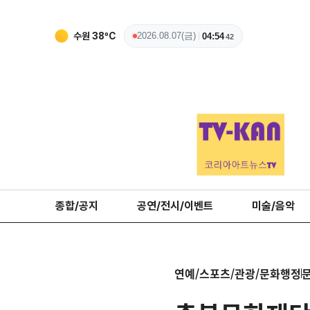
수원
38
ºC
2026.08.07(금)
04:54
43
종합/공지
공연/전시/이벤트
미술/음악
연예/스포츠/관광/문화행정