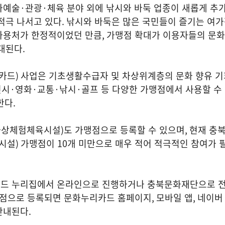
화예술
·
관광
·
체육 분야 외에 낚시와 바둑 업종이 새롭게 추
적극 나서고 있다
.
낚시와 바둑은 많은 국민들이 즐기는 여
사용처가 한정적이었던 만큼
,
가맹점 확대가 이용자들의 문화
기대된다
.
카드
)
사업은 기초생활수급자 및 차상위계층의 문화 향유 기
전시
·
영화
·
교통
·
낚시
·
골프 등 다양한 가맹점에서 사용할 수
한다
.
가상체험체육시설
)
도 가맹점으로 등록할 수 있으며
,
현재 충북
시설
)
가맹점이
10
개 미만으로 매우 적어 적극적인 참여가 
드 누리집에서 온라인으로 진행하거나 충북문화재단으로 
점으로 등록되면 문화누리카드 홈페이지
,
모바일 앱
,
네이버
안내된다
.