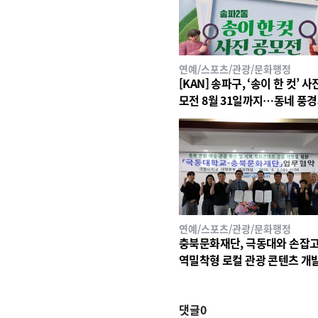
연예/스포츠/관광/문화행정
[KAN] 송파구, ‘송이 한 컷’ 사
모전 8월 31일까지…동네 풍
일상 공모
연예/스포츠/관광/문화행정
충북문화재단, 극동대와 손잡고
역밀착형 로컬 관광 콘텐츠 개발
선다
댓글
0