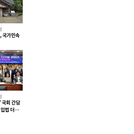
정
소, 국가민속
정
 국회 간담
 입법 더는