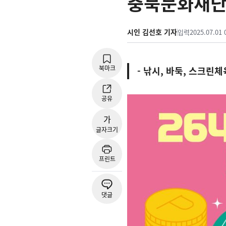
충북문화재단,
시인 김선호 기자
입력
2025.07.01 
북마크
- 낚시, 바둑, 스크린
공유
가
글자크기
프린트
댓글