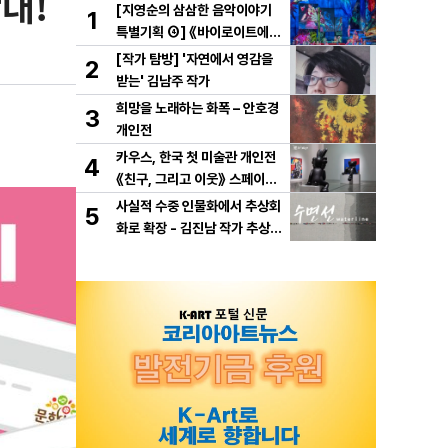
대!
[지영순의 삼삼한 음악이야기
1
특별기획 ④] 《바이로이트에서
만난 바그너》
[작가 탐방] '자연에서 영감을
2
받는' 김남주 작가
희망을 노래하는 화폭 – 안호경
3
개인전
카우스, 한국 첫 미술관 개인전
4
《친구, 그리고 이웃》 스페이스
K 서울에서 개최
사실적 수중 인물화에서 추상회
5
화로 확장 - 김진남 작가 추상
연작 "수면선" 선보인다.