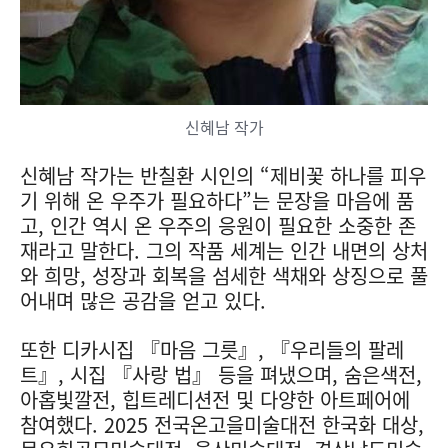
신혜남 작가
신혜남 작가는 반칠환 시인의 “제비꽃 하나를 피우
기 위해 온 우주가 필요하다”는 문장을 마음에 품
고, 인간 역시 온 우주의 응원이 필요한 소중한 존
재라고 말한다. 그의 작품 세계는 인간 내면의 상처
와 희망, 성장과 회복을 섬세한 색채와 상징으로 풀
어내며 많은 공감을 얻고 있다.
또한 디카시집 『마음 그릇』, 『우리들의 팔레
트』, 시집 『사랑 법』 등을 펴냈으며, 숨은색전,
아홉빛깔전, 힙트레디션전 및 다양한 아트페어에
참여했다. 2025 전국온고을미술대전 한국화 대상,