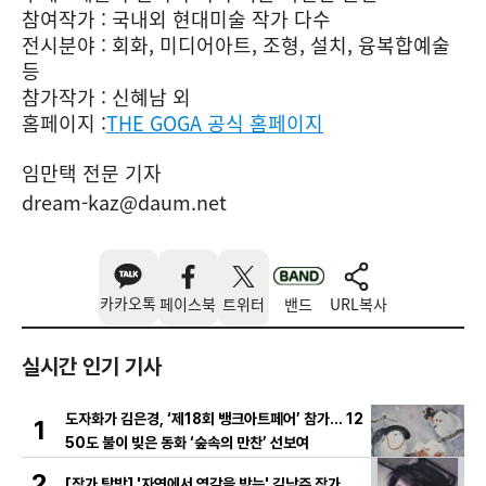
참여작가 : 국내외 현대미술 작가 다수
전시분야 : 회화, 미디어아트, 조형, 설치, 융복합예술
등
참가작가 : 신혜남 외
홈페이지 :
THE GOGA 공식 홈페이지
임만택 전문 기자
dream-kaz@daum.net
카카오톡
페이스북
트위터
밴드
URL복사
실시간 인기 기사
도자화가 김은경, ‘제18회 뱅크아트페어’ 참가… 12
1
50도 불이 빚은 동화 ‘숲속의 만찬’ 선보여
2
[작가 탐방] '자연에서 영감을 받는' 김남주 작가