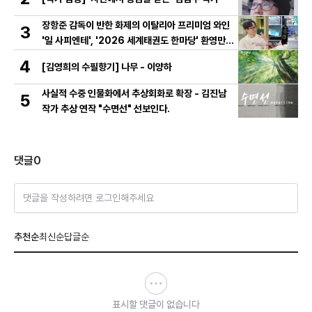
장항준 감독이 반한 화제의 이탈리아 프리미엄 와인
3
'일 사피엔테', '2026 세계태권도 한마당' 환영만찬
와인 선정!
4
[김영희의 수필향기] 나무 - 이양하
사실적 수중 인물화에서 추상회화로 확장 - 김진남
5
작가 추상 연작 "수면선" 선보인다.
댓글
0
댓글을 작성하려면 로그인해주세요
추천순
최신순
답글순
표시할 댓글이 없습니다