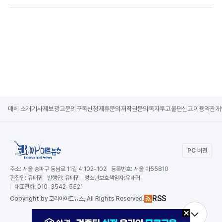
매체 소개
기사제보
광고문의
구독신청
제휴문의
저작권문의
독자투고
불편신고
이용약관
개
PC 버전
주소:
서울 송파구 동남로 11길 4 102-102
등록번호:
서울 아55810
편집인:
유태귀
발행인:
유태귀
청소년보호책임자:
유태귀
대표전화:
010-3542-5521
RSS
Copy
right by 코리아아트뉴스,
All Rights Reserved.