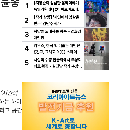
 윤종
[지영순의 삼삼한 음악이야기
1
특별기획 ④] 《바이로이트에서
만난 바그너》
[작가 탐방] '자연에서 영감을
2
받는' 김남주 작가
희망을 노래하는 화폭 – 안호경
3
개인전
카우스, 한국 첫 미술관 개인전
4
《친구, 그리고 이웃》 스페이스
K 서울에서 개최
사실적 수중 인물화에서 추상회
5
화로 확장 - 김진남 작가 추상
연작 "수면선" 선보인다.
me(시간의
안하는 하이
그리고 공간