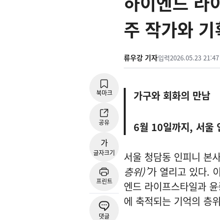
하이엔드 라
주 작가와 기획전
류우강 기자
입력
2026.05.23 21:47
북마크
가구와 회화의 만남
공유
6월 10일까지, 서울
가
글자크기
서울 청담동 인피니 본
층위)’
가 열리고 있다. 
프린트
엔드 라이프스타일과 윤종
에 축적되는 기억의 층
댓글