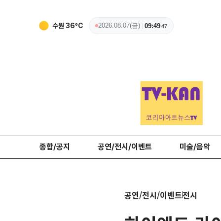
수원
36
ºC
2026.08.07(금)
09:49
49
종합/공지
공연/전시/이벤트
미술/음악
공연/전시/이벤트
전시