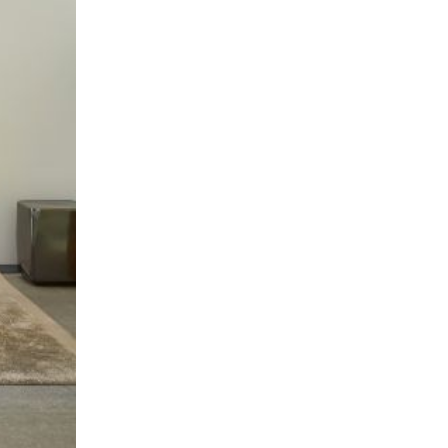
04
오피니언/사람들/투고
[오늘의 단상] 고장 난 컴퓨터
가 가르쳐 준 것
2026-08-06
NEXT
[도로시의 음악산책] 조용한 날들의 기억 | 라디오에서 흘러나오는 따뜻한 올드팝 13곡