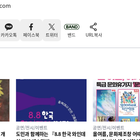
.com
카카오톡
페이스북
트위터
밴드
URL복사
공연/전시/이벤트
공연/전시/이벤트
 개
도민과 함께하는 『8.8 한국 와인데
올여름, 문화제조창 어때! 대규모