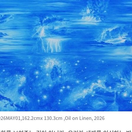
6MAY01,162.2cmx 130.3cm ,Oil on Linen, 2026