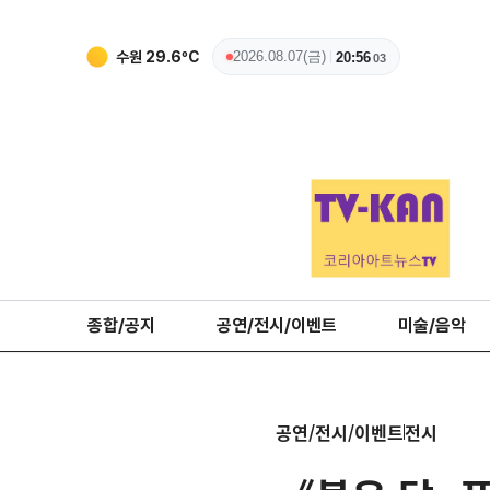
수원
29.6
ºC
2026.08.07(금)
20:56
04
종합/공지
공연/전시/이벤트
미술/음악
공연/전시/이벤트
전시