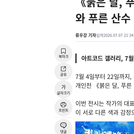
《붉은 달, 
와 푸른 산수
류우강 기자
입력
2026.07.07 21:34
북마크
아트코드 갤러리, 7월 
공유
7월 4일부터 22일까지
개인전 《붉은 달, 푸른
가
글자크기
이번 전시는 작가의 대표
프린트
이 서로 다른 색과 감정
댓글