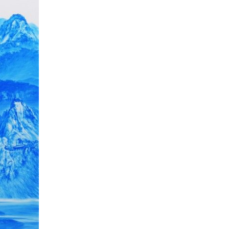
04
문학/출판/인문
[신간] 도서출판 시음사, 대한
문인협회 경기지회 동인문집
제4집 "무지개 뜨는 창" 출간
2026-08-07
NEXT
[진현진 감성안전] 눈물의 배경 ④ 서류 속의 안전