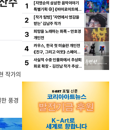
 산수
[지영순의 삼삼한 음악이야기
1
특별기획 ④] 《바이로이트에서
만난 바그너》
[작가 탐방] '자연에서 영감을
2
받는' 김남주 작가
희망을 노래하는 화폭 – 안호경
3
개인전
카우스, 한국 첫 미술관 개인전
4
《친구, 그리고 이웃》 스페이스
K 서울에서 개최
사실적 수중 인물화에서 추상회
5
화로 확장 - 김진남 작가 추상
현 작가의
연작 "수면선" 선보인다.
일한 풍경