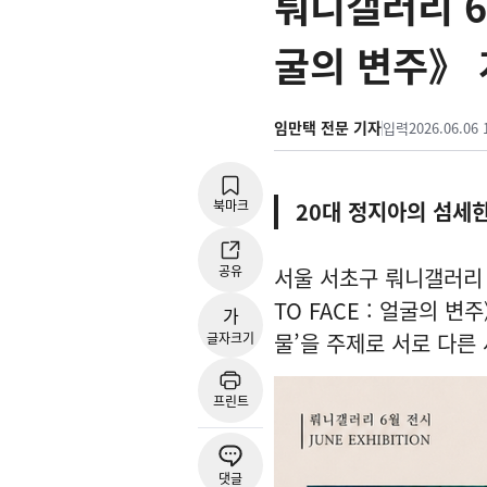
뤄니갤러리 6월
굴의 변주》
임만택 전문 기자
입력
2026.06.06 
북마크
20대 정지아의 섬세
공유
서울 서초구 뤄니갤러리 서
TO FACE : 얼굴의 
가
물’을 주제로 서로 다른
글자크기
프린트
댓글