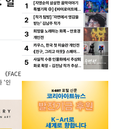
: 얼
[지영순의 삼삼한 음악이야기
1
특별기획 ④] 《바이로이트에서
만난 바그너》
[작가 탐방] '자연에서 영감을
2
받는' 김남주 작가
희망을 노래하는 화폭 – 안호경
3
개인전
카우스, 한국 첫 미술관 개인전
4
《친구, 그리고 이웃》 스페이스
K 서울에서 개최
사실적 수중 인물화에서 추상회
5
화로 확장 - 김진남 작가 추상
 《FACE
연작 "수면선" 선보인다.
 ‘인