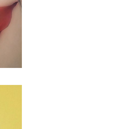
04
문학/출판/인문
[신간] 도서출판 시음사, 대한
문인협회 경기지회 동인문집
제4집 "무지개 뜨는 창" 출간
2026-08-07
NEXT
[진현진 감성안전] 눈물의 배경 ④ 서류 속의 안전