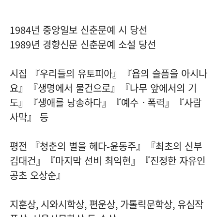
1984
년 중앙일보 신춘문예 시 당선
1989
년 경향신문 신춘문예 소설 당선
시집 『우리들의 유토피아』『욥의 슬픔을 아시나
요』『생명에서 물건으로』『나무 앞에서의 기
도』『생애를 낭송하다』『예수ㆍ폭력』『사람
사막』 등
평전 『청춘의 별을 헤다
-
윤동주』『최초의 신부
김대건』『마지막 선비 최익현』『진정한 자유인
공초 오상순』
지훈상
,
시와시학상
,
편운상
,
가톨릭문학상
,
유심작