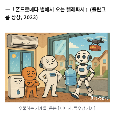
—『폰드로메다 별에서 오는 텔레파시』
(
출판그
룹 상상
, 2023)
우쭐하는 기계들_문봄 [ 이미지: 류우강 기자]