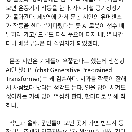
오면 온풍기가 작동을 한다
.
사시사철 공기청정기
가 돌아간다
.
제
5
연에 가서 문봄 시인의 유머센스
가 작동을 한다
. “
기다렸다는 듯
AI
로봇이 생수 배
달하러 가고
/
드론도 피식 웃으며 피자 배달
”
나간
다니 배달부들은 다 실업자가 되었겠다
.
문봄 시인은 기계들이 우쭐한다고 했는데 생성형
AI
인 챗
GPT(chat Generative Pre-trained
Transformer)
는 꽤 겸손하다
.
사과를 깎듯이 잘해
서 사람보다 낫다는 생각도 든다
.
일을 많이 시켜도
싫어하는 기색 없이 열심히 한다
.
한마디로 말해 착
하다
.
작년과 올해
,
문인들이 모인 곳에 가면 반드시 등
장하는 주제가 인공지능
(AI)
과 챗
GPT
에 대한 것이