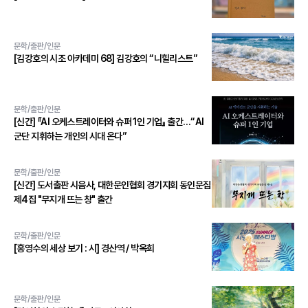
문학/출판/인문
[김강호의 시조 아카데미 68] 김강호의 “니힐리스트”
문학/출판/인문
[신간] 『AI 오케스트레이터와 슈퍼 1인 기업』 출간…“AI
군단 지휘하는 개인의 시대 온다”
문학/출판/인문
[신간] 도서출판 시음사, 대한문인협회 경기지회 동인문집
제4집 "무지개 뜨는 창" 출간
문학/출판/인문
[홍영수의 세상 보기 : 시] 경산역 / 박옥희
문학/출판/인문