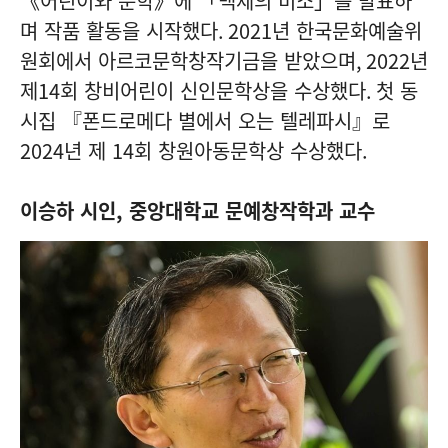
《어린이와 문학》에 「백제의 미소」를 발표하
며 작품 활동을 시작했다
. 2021
년 한국문화예술위
원회에서 아르코문학창작기금을 받았으며
, 2022
년
제
14
회 창비어린이 신인문학상을 수상했다
.
첫 동
시집 『폰드로메다 별에서 오는 텔레파시』로
2024
년 제 14회 창원아동문학상 수상했다.
이승하 시인, 중앙대학교 문예창작학과 교수