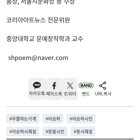
품상
,
서울시문화상 등 수상
코리아아트뉴스 전문위원
중앙대학교 문예창작학과 교수
shpoem@naver.com
카카오톡
페이스북
트위터
밴드
URL복사
#
우쭐하는기계
#
이승하
#
이승하시인
#
이승하시해설
#
문봄시인
#
동시해설