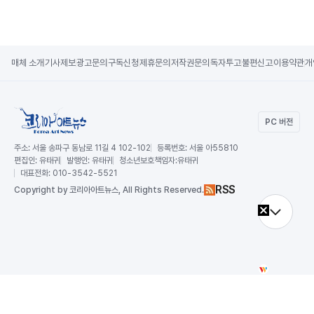
매체 소개
기사제보
광고문의
구독신청
제휴문의
저작권문의
독자투고
불편신고
이용약관
개
PC 버전
주소:
서울 송파구 동남로 11길 4 102-102
등록번호:
서울 아55810
편집인:
유태귀
발행인:
유태귀
청소년보호책임자:
유태귀
대표전화:
010-3542-5521
RSS
Copy
right by 코리아아트뉴스,
All Rights Reserved.