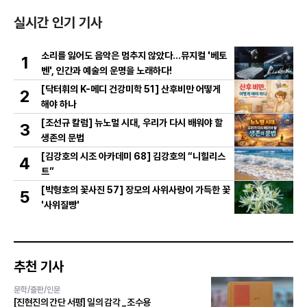
실시간 인기 기사
소리를 잃어도 음악은 멈추지 않았다…뮤지컬 '베토
1
벤', 인간과 예술의 운명을 노래하다!
[닥터휘의 K-메디 건강미학 51] 산후비만 어떻게
2
해야 하나
[조선규 칼럼] 뉴노멀 시대, 우리가 다시 배워야 할
3
생존의 문법
[김강호의 시조 아카데미 68] 김강호의 “니힐리스
4
트”
[박형호의 꽃사진 57] 장모의 사위사랑이 가득한 꽃
5
'사위질빵'
추천 기사
문학/출판/인문
[진현진의 간단 서평] 일의 감각 _ 조수용