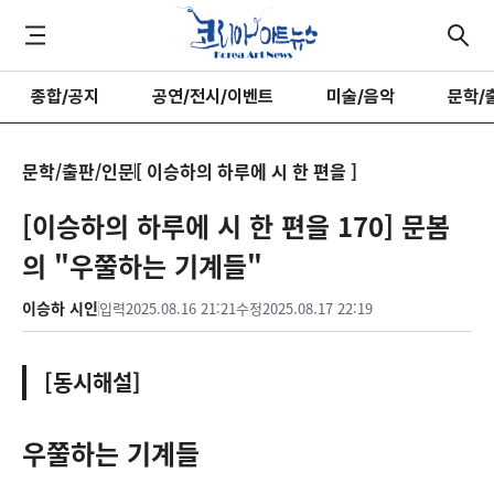
종합/공지
공연/전시/이벤트
미술/음악
문학/
문학/출판/인문
[ 이승하의 하루에 시 한 편을 ]
[이승하의 하루에 시 한 편을 170] 문봄
의 "우쭐하는 기계들"
이승하 시인
입력
2025.08.16 21:21
수정
2025.08.17 22:19
[동시해설]
우쭐하는 기계들