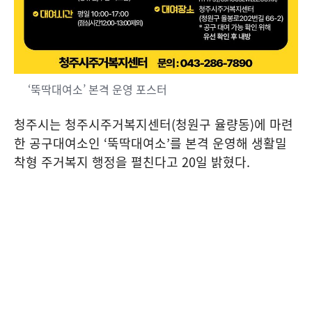
‘뚝딱대여소’ 본격 운영 포스터
청주시는 청주시주거복지센터
(
청원구 율량동
)
에 마련
한 공구대여소인
‘
뚝딱대여소
’
를 본격 운영해 생활밀
착형 주거복지 행정을 펼친다고
20
일 밝혔다
.