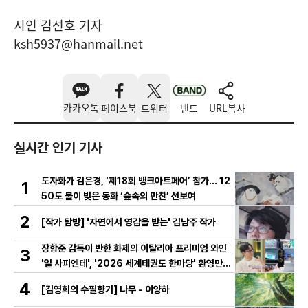
시인 김선호 기자
ksh5937@hanmail.net
카카오톡
페이스북
트위터
밴드
URL복사
실시간 인기 기사
도자화가 김은경, ‘제18회 뱅크아트페어’ 참가… 12
1
50도 불이 빚은 동화 ‘숲속의 만찬’ 선보여
2
[작가 탐방] '자연에서 영감을 받는' 김남주 작가
장항준 감독이 반한 화제의 이탈리아 프리미엄 와인
3
'일 사피엔테', '2026 세계태권도 한마당' 환영만찬
와인 선정!
4
[김영희의 수필향기] 나무 - 이양하