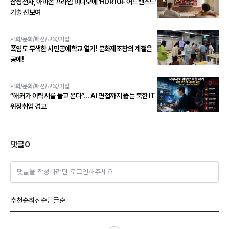
삼성전자, 아마존 프라임 비디오에 ‘HDR10+ 어드밴스드’
기술 선보여
사회/문화/패션/교육/기업
폭염도 무색한 시민공예학교 열기! 문화제조창의 계절은
공예!
사회/문화/패션/교육/기업
“해커가 이력서를 들고 온다”… AI 면접까지 뚫는 북한 IT
위장취업 경고
댓글
0
댓글을 작성하려면 로그인해주세요
추천순
최신순
답글순