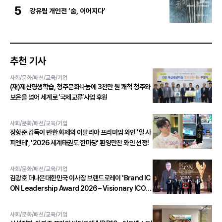
5
강유림 개인전 ‘숨, 이어지다’
추천 기사
사회/문화/패션/교육/기업
(재)제산평생학습, 청주문화나눔에 3천만 원 쾌척 청주와
보은을 넘어 세계로 ‘국제교류’사업 후원
사회/문화/패션/교육/기업
장항준 감독이 반한 화제의 이탈리아 프리미엄 와인 '일 사
피엔테', '2026 세계태권도 한마당' 환영만찬 와인 선정!
사회/문화/패션/교육/기업
김광호 더나은대한민국 이사장 브랜드로레이 'Brand IC
ON Leadership Award 2026 – Visionary ICON'
수상
사회/문화/패션/교육/기업