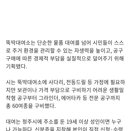
뚝딱대여소는 단순한 물품 대여를 넘어 시민들이 스스
로 주거 환경을 관리할 수 있는 자생력을 높이고
,
공구
구매에 따른 경제적 부담을 실질적으로 덜어주기 위해
기획됐다
.
시는 뚝딱대여소에 사다리
,
전동드릴 등 가정에 필요하
지만 보관이나 가격 부담으로 구비하기 어려운 생활밀
착형 공구부터 그라인더
,
에어타카 등 전문 공구까지
총
60
여종을 구비했다
.
대여는 청주시에 주소를 둔
19
세 이상 성인이면 누구
나 가능하다
.
신분증을 지참해 본인이 직접 신청
·
수령