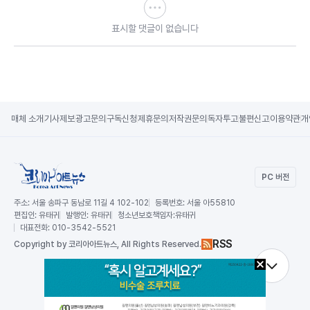
표시할 댓글이 없습니다
매체 소개
기사제보
광고문의
구독신청
제휴문의
저작권문의
독자투고
불편신고
이용약관
개
PC 버전
주소:
서울 송파구 동남로 11길 4 102-102
등록번호:
서울 아55810
편집인:
유태귀
발행인:
유태귀
청소년보호책임자:
유태귀
대표전화:
010-3542-5521
RSS
Copy
right by 코리아아트뉴스,
All Rights Reserved.