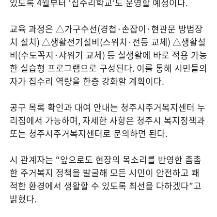
있도록
4
월부터
‘
집수리학교
’
도 운영할 예정이다
.
교육 과정은 △가구수선
(
경첩
·
손잡이
·
현관문 방범장
치 설치
)
△생활전기설비
(
스위치
·
전등 교체
)
△생활설
비
(
수도꼭지
·
샤워기 교체
)
등 실생활에 바로 적용 가능
한 실습형 프로그램으로 구성된다
.
이를 통해 시민들의
자가 집수리 역량을 한층 강화할 계획이다
.
공구 목록 확인과 대여 안내는 청주시주거복지센터 누
리집에서 가능하며
,
자세한 사항은 청주시 복지정책과
또는 청주시주거복지센터로 문의하면 된다
.
시 관계자는
“
앞으로도 현장의 목소리를 반영한 촘촘
한 주거복지 정책을 발굴해 모든 시민이 안전하고 쾌
적한 환경에서 생활할 수 있도록 최선을 다하겠다
”
고
밝혔다
.