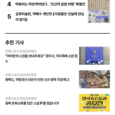
4
떡볶이는 하얀색이었다...'조선의 살림 비법' 특별전
금호미술관, 박혜수 개인전 《사람들은 진실에 관심
5
이 없다》
추천 기사
연예/스포츠/관광/문화행정
“여러분의 소원을 보내주세요” 청주시, 직지축제 소원 접
수
연예/스포츠/관광/문화행정
충북도, 무형유산 보유자 인정·신규 종목 지정 예고
연예/스포츠/관광/문화행정
충북 문화소재를 담은 소설 IP를 찾습니다!