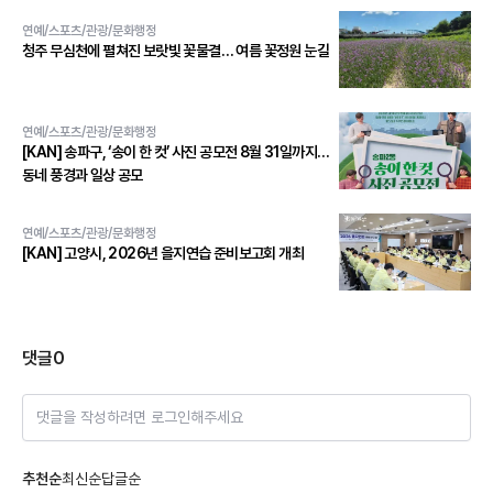
연예/스포츠/관광/문화행정
청주 무심천에 펼쳐진 보랏빛 꽃물결… 여름 꽃정원 눈길
연예/스포츠/관광/문화행정
[KAN] 송파구, ‘송이 한 컷’ 사진 공모전 8월 31일까지…
동네 풍경과 일상 공모
연예/스포츠/관광/문화행정
[KAN] 고양시, 2026년 을지연습 준비보고회 개최
댓글
0
댓글을 작성하려면 로그인해주세요
추천순
최신순
답글순