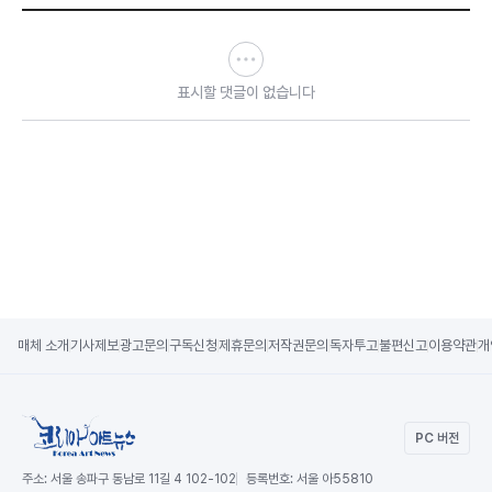
표시할 댓글이 없습니다
매체 소개
기사제보
광고문의
구독신청
제휴문의
저작권문의
독자투고
불편신고
이용약관
개
PC 버전
주소:
서울 송파구 동남로 11길 4 102-102
등록번호:
서울 아55810