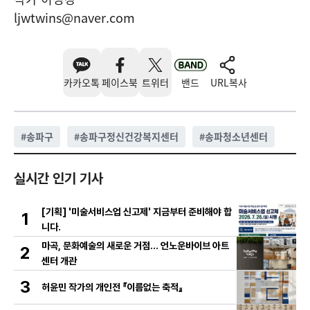
ljwtwins@naver.com
카카오톡
페이스북
트위터
밴드
URL복사
#
송파구
#
송파구정신건강복지센터
#
송파청소년센터
실시간 인기 기사
[기획] '미술서비스업 신고제' 지금부터 준비해야 합
1
니다.
마곡, 문화예술의 새로운 거점… 언노운바이브 아트
2
센터 개관
3
허윤민 작가의 개인전 『이름없는 축적』